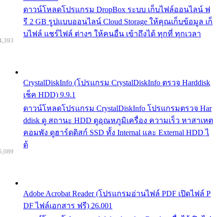
ดาวน์โหลดโปรแกรม DropBox ระบบ เก็บไฟล์ออนไลน์ ฟ
รี 2 GB รูปแบบออนไลน์ Cloud Storage ให้คุณเก็บข้อมูล เก็
บไฟล์ แชร์ไฟล์ ต่างๆ ให้คนอื่น เข้าถึงได้ ทุกที่ ทุกเวลา
4,393
CrystalDiskInfo (โปรแกรม CrystalDiskInfo ตรวจ Harddisk
เช็ค HDD) 9.9.1
ดาวน์โหลดโปรแกรม CrystalDiskInfo โปรแกรมตรวจ Har
ddisk ดู สถานะ HDD ดูอุณหภูมิเครื่อง ความเร็ว หาสาเหต
คอมพัง ดูฮาร์ดดิสก์ SSD ทั้ง Internal และ External HDD ไ
ด้
5,089
Adobe Acrobat Reader (โปรแกรมอ่านไฟล์ PDF เปิดไฟล์ P
DF ไฟล์เอกสาร ฟรี) 26.001