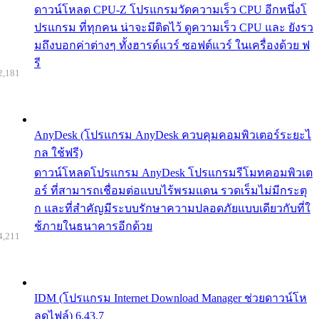
ดาวน์โหลด CPU-Z โปรแกรมวัดความเร็ว CPU อีกหนึ่งโ
ปรแกรม ที่ทุกคน น่าจะมีติดไว้ ดูความเร็ว CPU และ ยังรว
มถึงบอกค่าต่างๆ ทั้งฮารด์แวร์ ซอฟต์แวร์ ในเครื่องด้วย ฟ
รี
2,181
AnyDesk (โปรแกรม AnyDesk ควบคุมคอมพิวเตอร์ระยะไ
กล ใช้ฟรี)
ดาวน์โหลดโปรแกรม AnyDesk โปรแกรมรีโมทคอมพิวเต
อร์ ที่สามารถเชื่อมต่อแบบไร้พรมแดน รวดเร็มไม่มีกระตุ
ก และที่สำคัญมีระบบรักษาความปลอดภัยแบบเดียวกับที่ใ
ช้ภายในธนาคารอีกด้วย
4,211
IDM (โปรแกรม Internet Download Manager ช่วยดาวน์โห
ลดไฟล์) 6.43.7