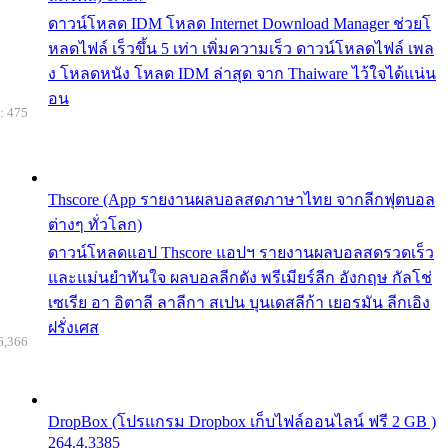
ดาวน์โหลด IDM โหลด Internet Download Manager ช่วยโ
หลดไฟล์ เร็วขึ้น 5 เท่า เพิ่มความเร็ว ดาวน์โหลดไฟล์ เพล
ง โหลดหนัง โหลด IDM ล่าสุด จาก Thaiware ไว้ใจได้แน่น
อน
: 475
Thscore (App รายงานผลบอลสดภาษาไทย จากลีกฟุตบอล
ต่างๆ ทั่วโลก)
ดาวน์โหลดแอป Thscore แอปฯ รายงานผลบอลสดรวดเร็ว
และแม่นยำทันใจ ผลบอลลีกดัง พรีเมียร์ลีก อังกฤษ กัลโช่
เซเรีย อา อิตาลี ลาลีกา สเปน บุนเดสลีก้า เยอรมัน ลีกเอิง
ฝรั่งเศส
6,366
DropBox (โปรแกรม Dropbox เก็บไฟล์ออนไลน์ ฟรี 2 GB )
264.4.3385