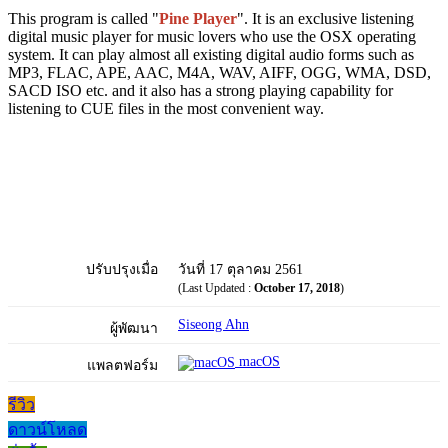
This program is called "
Pine Player
". It is an exclusive listening
digital music player for music lovers who use the OSX operating
system. It can play almost all existing digital audio forms such as
MP3, FLAC, APE, AAC, M4A, WAV, AIFF, OGG, WMA, DSD,
SACD ISO etc. and it also has a strong playing capability for
listening to CUE files in the most convenient way.
ปรับปรุงเมื่อ
วันที่ 17 ตุลาคม 2561
(Last Updated :
October 17, 2018
)
Siseong Ahn
ผู้พัฒนา
macOS
แพลตฟอร์ม
รีวิว
ดาวน์โหลด