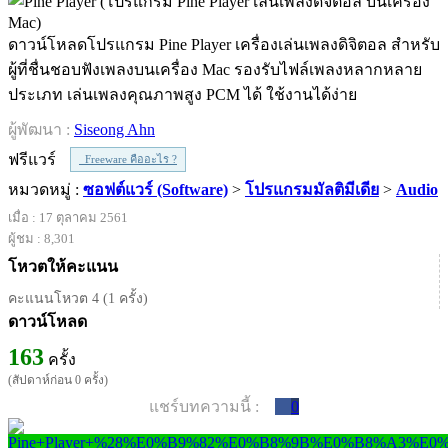
ดาวน์โหลดโปรแกรม Pine Player เครื่องเล่นเพลงดิจิตอล สำหรับ
ผู้ที่ชื่นชอบฟังเพลงบนเครื่อง Mac รองรับไฟล์เพลงหลากหลาย
ประเภท เล่นเพลงคุณภาพสูง PCM ได้ ใช้งานได้ง่าย
ผู้พัฒนา :
Siseong Ahn
ฟรีแวร์
Freeware คืออะไร ?
หมวดหมู่ :
ซอฟต์แวร์ (Software)
>
โปรแกรมมัลติมีเดีย
>
Audio
เมื่อ : 17 ตุลาคม 2561
ผู้ชม : 8,301
โหวตให้คะแนน
คะแนนโหวต 4 (1 ครั้ง)
ดาวน์โหลด
163
ครั้ง
(สัปดาห์ก่อน 0 ครั้ง)
แชร์บทความนี้ :
0