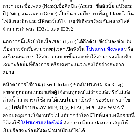
ต่างๆ เช่น ชื่อเพลง (Name)
,
ชื่อศิลปิน (Artist) , ชื่ออัลบั้ม (Album),
ปี (Date), แนวเพลง (Genre) เป็นต้น รวมถึงการเพิ่มรูปปกลงไปใน
ไฟล์เ
พลงอีก และมีฟีเจอร์แก้ไข Tag ทีเดียวพร้อมกันหลายไฟล์
ผ่านการกำหนด ID3v1 และ ID3v2
นอกจากนี้แล้วยังใส่เนื้อเพลง (Lyric)
ได้อีกด้ว
ย ซึ่งมันจะช่วยใน
เรื่องการจัด
เรียงหมวด
ห
มู่เว
ลาเปิ
ดฟังใน
โปรแกรมฟังเพลง
หรือ
เครื่องเล่นต่างๆ ให้สะดวกสบายขึ้น และทำให้สามารถเลือกฟัง
เฉพาะอัลบั้มที่ต้องการ หรือเฉพาะแนวเพลงได้อย่างสะดวก
สบาย
หน้าตาการใช้งาน (User Interface) ของโปรแกรม Kid3 Tag
Editor ถูกออกแบบมาเพื่อผู้ใช้งานทุกคนไม่ว่าจะเก่งหรือไม่เก่ง
ด้านนี้ ก็สามารถใช้งานได้แบบไม่ยากเย็นนัก รองรับการแก้ไข
Tag ไฟล์เสียงประเภท MP3, Ogg, FLAC, MPC และ WMA ที่
ครอบคลุมการใช้งานทั่วไป แต่หากว่าใครมีไฟล์นอกเหนือจากนี้
ก็ต้องใช้
โปรแกรมแปลงไฟล์
จัดการเปลี่ยนแปลงนามสกุลให้
เรียบร้อยซะก่อนถึงจะนำมาเปิดแก้ไขได้