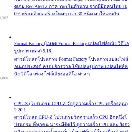
ดเกม Red Alert 2 ภาค Yuri ในตำนาน จากฝีมือคนไทย 10
0% พร้อมสิ่งก่อสร้างใหม่ๆ กว่า 30 ชนิด มาให้เล่นกัน
9,307
Format Factory (โหลด Format Factory แปลงไฟล์หนัง วิดีโอ
รูปภาพ เพลง) 5.16
ดาวน์โหลดโปรแกรม Format Factory โปรแกรมแปลงไฟล์
อเนกประสงค์ ครอบจักรวาล ใช้แปลงรูปภาพ แปลงไฟล์ห
นัง วิดีโอ เพลง ไฟล์เสียงออดิโอ ต่าง ๆ
9,060
CPU-Z (โปรแกรม CPU-Z วัดดูความเร็ว CPU เครื่องคุณ)
2.20.1
ดาวน์โหลด CPU-Z โปรแกรมวัดความเร็ว CPU อีกหนึ่งโ
ปรแกรม ที่ทุกคน น่าจะมีติดไว้ ดูความเร็ว CPU และ ยังรว
มถึงบอกค่าต่างๆ ทั้งฮารด์แวร์ ซอฟต์แวร์ ในเครื่องด้วย ฟ