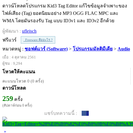
ดาวน์โหลดโปรแกรม Kid3 Tag Editor แก้ไขข้อมูลจำเพาะของ
ไฟล์เสียง (Tag) ยอดนิยมอย่าง MP3 OGG FLAC MPC และ
WMA โดยมันรองรับ Tag แบบ ID3v1 และ ID3v2 อีกด้วย
ผู้พัฒนา :
ufleisch
ฟรีแวร์
Freeware คืออะไร ?
หมวดหมู่ :
ซอฟต์แวร์ (Software)
>
โปรแกรมมัลติมีเดีย
>
Audio
เมื่อ : 4 ตุลาคม 2561
ผู้ชม : 9,294
โหวตให้คะแนน
คะแนนโหวต 0 (0 ครั้ง)
ดาวน์โหลด
259
ครั้ง
(สัปดาห์ก่อน 0 ครั้ง)
แชร์บทความนี้ :
0
»