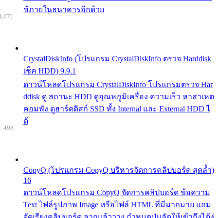
ช้ภายในธนาคารอีกด้วย
4,671
CrystalDiskInfo (โปรแกรม CrystalDiskInfo ตรวจ Harddisk
เช็ค HDD) 9.9.1
ดาวน์โหลดโปรแกรม CrystalDiskInfo โปรแกรมตรวจ Har
ddisk ดู สถานะ HDD ดูอุณหภูมิเครื่อง ความเร็ว หาสาเหต
คอมพัง ดูฮาร์ดดิสก์ SSD ทั้ง Internal และ External HDD ไ
ด้
: 498
CopyQ (โปรแกรม CopyQ บริหารจัดการคลิปบอร์ด สุดล้ำ)
16
ดาวน์โหลดโปรแกรม CopyQ จัดการคลิปบอร์ด ข้อความ
Text ไฟล์รูปภาพ Image หรือไฟล์ HTML ที่มีมากมาย แถม
จัดเรียงคลิปบอร์ด ลากแล้ววาง กำหนดปุ่มลัดให้เข้าถึงได้ง่