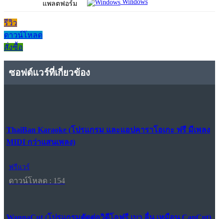
Windows
แพลตฟอร์ม
รีวิว
ดาวน์โหลด
สั่งซื้อ
ซอฟต์แวร์ที่เกี่ยวข้อง
ThaiBan Karaoke (โปรแกรม และแอปคาราโอเกะ ฟรี มีเพลง
MIDI กว่าแสนเพลง)
ฟรีแวร์
ดาวน์โหลด : 154
WannaCut (โปรแกรมตัดต่อวิดีโอฟรี เบา ลื่น เหมือน CapCut)