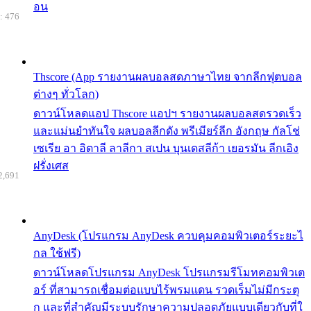
อน
: 476
Thscore (App รายงานผลบอลสดภาษาไทย จากลีกฟุตบอล
ต่างๆ ทั่วโลก)
ดาวน์โหลดแอป Thscore แอปฯ รายงานผลบอลสดรวดเร็ว
และแม่นยำทันใจ ผลบอลลีกดัง พรีเมียร์ลีก อังกฤษ กัลโช่
เซเรีย อา อิตาลี ลาลีกา สเปน บุนเดสลีก้า เยอรมัน ลีกเอิง
ฝรั่งเศส
2,691
AnyDesk (โปรแกรม AnyDesk ควบคุมคอมพิวเตอร์ระยะไ
กล ใช้ฟรี)
ดาวน์โหลดโปรแกรม AnyDesk โปรแกรมรีโมทคอมพิวเต
อร์ ที่สามารถเชื่อมต่อแบบไร้พรมแดน รวดเร็มไม่มีกระตุ
ก และที่สำคัญมีระบบรักษาความปลอดภัยแบบเดียวกับที่ใ