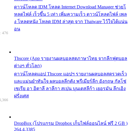
ดาวน์โหลด IDM โหลด Internet Download Manager ช่วยโ
หลดไฟล์ เร็วขึ้น 5 เท่า เพิ่มความเร็ว ดาวน์โหลดไฟล์ เพล
ง โหลดหนัง โหลด IDM ล่าสุด จาก Thaiware ไว้ใจได้แน่น
อน
: 476
Thscore (App รายงานผลบอลสดภาษาไทย จากลีกฟุตบอล
ต่างๆ ทั่วโลก)
ดาวน์โหลดแอป Thscore แอปฯ รายงานผลบอลสดรวดเร็ว
และแม่นยำทันใจ ผลบอลลีกดัง พรีเมียร์ลีก อังกฤษ กัลโช่
เซเรีย อา อิตาลี ลาลีกา สเปน บุนเดสลีก้า เยอรมัน ลีกเอิง
ฝรั่งเศส
6,366
DropBox (โปรแกรม Dropbox เก็บไฟล์ออนไลน์ ฟรี 2 GB )
264.4.3385