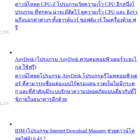
ดาวน์โหลด CPU-Z โปรแกรมวัดความเร็ว CPU อีกหนึ่งโ
ปรแกรม ที่ทุกคน น่าจะมีติดไว้ ดูความเร็ว CPU และ ยังรว
มถึงบอกค่าต่างๆ ทั้งฮารด์แวร์ ซอฟต์แวร์ ในเครื่องด้วย ฟ
รี
2,250
AnyDesk (โปรแกรม AnyDesk ควบคุมคอมพิวเตอร์ระยะไ
กล ใช้ฟรี)
ดาวน์โหลดโปรแกรม AnyDesk โปรแกรมรีโมทคอมพิวเต
อร์ ที่สามารถเชื่อมต่อแบบไร้พรมแดน รวดเร็มไม่มีกระตุ
ก และที่สำคัญมีระบบรักษาความปลอดภัยแบบเดียวกับที่ใ
ช้ภายในธนาคารอีกด้วย
4,235
IDM (โปรแกรม Internet Download Manager ช่วยดาวน์โห
ลดไฟล์) 6.43.7