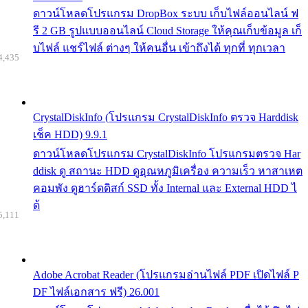
ดาวน์โหลดโปรแกรม DropBox ระบบ เก็บไฟล์ออนไลน์ ฟ
รี 2 GB รูปแบบออนไลน์ Cloud Storage ให้คุณเก็บข้อมูล เก็
บไฟล์ แชร์ไฟล์ ต่างๆ ให้คนอื่น เข้าถึงได้ ทุกที่ ทุกเวลา
4,435
CrystalDiskInfo (โปรแกรม CrystalDiskInfo ตรวจ Harddisk
เช็ค HDD) 9.9.1
ดาวน์โหลดโปรแกรม CrystalDiskInfo โปรแกรมตรวจ Har
ddisk ดู สถานะ HDD ดูอุณหภูมิเครื่อง ความเร็ว หาสาเหต
คอมพัง ดูฮาร์ดดิสก์ SSD ทั้ง Internal และ External HDD ไ
ด้
5,111
Adobe Acrobat Reader (โปรแกรมอ่านไฟล์ PDF เปิดไฟล์ P
DF ไฟล์เอกสาร ฟรี) 26.001