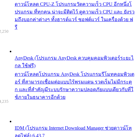
ดาวน์โหลด CPU-Z โปรแกรมวัดความเร็ว CPU อีกหนึ่งโ
ปรแกรม ที่ทุกคน น่าจะมีติดไว้ ดูความเร็ว CPU และ ยังรว
มถึงบอกค่าต่างๆ ทั้งฮารด์แวร์ ซอฟต์แวร์ ในเครื่องด้วย ฟ
รี
2,250
AnyDesk (โปรแกรม AnyDesk ควบคุมคอมพิวเตอร์ระยะไ
กล ใช้ฟรี)
ดาวน์โหลดโปรแกรม AnyDesk โปรแกรมรีโมทคอมพิวเต
อร์ ที่สามารถเชื่อมต่อแบบไร้พรมแดน รวดเร็มไม่มีกระตุ
ก และที่สำคัญมีระบบรักษาความปลอดภัยแบบเดียวกับที่ใ
ช้ภายในธนาคารอีกด้วย
4,235
IDM (โปรแกรม Internet Download Manager ช่วยดาวน์โห
ลดไฟล์) 6.43.7