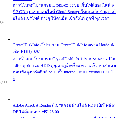
ดาวน์โหลดโปรแกรม DropBox ระบบ เก็บไฟล์ออนไลน์ ฟ
รี 2 GB รูปแบบออนไลน์ Cloud Storage ให้คุณเก็บข้อมูล เก็
บไฟล์ แชร์ไฟล์ ต่างๆ ให้คนอื่น เข้าถึงได้ ทุกที่ ทุกเวลา
4,435
CrystalDiskInfo (โปรแกรม CrystalDiskInfo ตรวจ Harddisk
เช็ค HDD) 9.9.1
ดาวน์โหลดโปรแกรม CrystalDiskInfo โปรแกรมตรวจ Har
ddisk ดู สถานะ HDD ดูอุณหภูมิเครื่อง ความเร็ว หาสาเหต
คอมพัง ดูฮาร์ดดิสก์ SSD ทั้ง Internal และ External HDD ไ
ด้
5,111
Adobe Acrobat Reader (โปรแกรมอ่านไฟล์ PDF เปิดไฟล์ P
DF ไฟล์เอกสาร ฟรี) 26.001