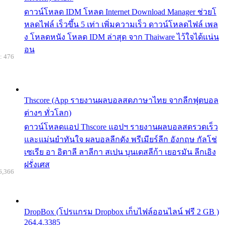
ดาวน์โหลด IDM โหลด Internet Download Manager ช่วยโ
หลดไฟล์ เร็วขึ้น 5 เท่า เพิ่มความเร็ว ดาวน์โหลดไฟล์ เพล
ง โหลดหนัง โหลด IDM ล่าสุด จาก Thaiware ไว้ใจได้แน่น
อน
: 476
Thscore (App รายงานผลบอลสดภาษาไทย จากลีกฟุตบอล
ต่างๆ ทั่วโลก)
ดาวน์โหลดแอป Thscore แอปฯ รายงานผลบอลสดรวดเร็ว
และแม่นยำทันใจ ผลบอลลีกดัง พรีเมียร์ลีก อังกฤษ กัลโช่
เซเรีย อา อิตาลี ลาลีกา สเปน บุนเดสลีก้า เยอรมัน ลีกเอิง
ฝรั่งเศส
6,366
DropBox (โปรแกรม Dropbox เก็บไฟล์ออนไลน์ ฟรี 2 GB )
264.4.3385