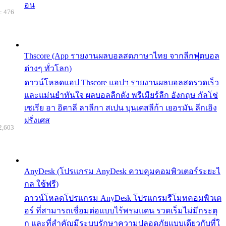
อน
: 476
Thscore (App รายงานผลบอลสดภาษาไทย จากลีกฟุตบอล
ต่างๆ ทั่วโลก)
ดาวน์โหลดแอป Thscore แอปฯ รายงานผลบอลสดรวดเร็ว
และแม่นยำทันใจ ผลบอลลีกดัง พรีเมียร์ลีก อังกฤษ กัลโช่
เซเรีย อา อิตาลี ลาลีกา สเปน บุนเดสลีก้า เยอรมัน ลีกเอิง
ฝรั่งเศส
2,603
AnyDesk (โปรแกรม AnyDesk ควบคุมคอมพิวเตอร์ระยะไ
กล ใช้ฟรี)
ดาวน์โหลดโปรแกรม AnyDesk โปรแกรมรีโมทคอมพิวเต
อร์ ที่สามารถเชื่อมต่อแบบไร้พรมแดน รวดเร็มไม่มีกระตุ
ก และที่สำคัญมีระบบรักษาความปลอดภัยแบบเดียวกับที่ใ