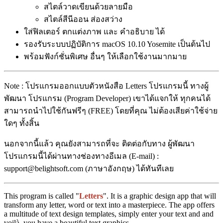
สไตล์วาดเขียนด้วยลายมือ
สไตล์สีนีออน ส่องสว่าง
ใส่ฟิลเตอร์ ตกแต่งภาพ และ คำอธิบาย ได้
รองรับระบบปฏิบัติการ macOS 10.10 Yosemite เป็นต้นไป
พร้อมฟังก์ชั่นพิเศษ อื่นๆ ให้เลือกใช้งานมากมาย
Note : โปรแกรมออกแบบตัวหนังสือ Letters โปรแกรมนี้ ทางผู้
พัฒนา โปรแกรม (Program Developer) เขาได้แจกให้ ทุกคนได้
สามารถนำไปใช้กันฟรีๆ (FREE) โดยที่คุณ ไม่ต้องเสียค่าใช้จ่าย
ใดๆ ทั้งสิ้น
นอกจากนี้แล้ว คุณยังสามารถที่จะ ติดต่อกับทาง ผู้พัฒนา
โปรแกรมนี้ได้ผ่านทางช่องทางอีเมล (E-mail) :
support@belightsoft.com (ภาษาอังกฤษ) ได้ทันทีเลย
This program is called "
Letters
". It is a graphic design app that will
transform any letter, word or text into a masterpiece. The app offers
a multitude of text design templates, simply enter your text and and
voilà, you have a beautiful text graphics.