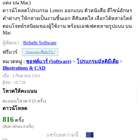
ดาวน์โหลดโปรแกรม Letters ออกแบบ ตัวหนังสือ ดีไซน์อักษร
คำต่างๆ ให้กลายเป็นงานชิ้นเอก สีสันสดใส เลือกได้หลายไตล์
ตอบโจทย์รสนิยมของผู้ใช้งาน พร้อมเอฟเฟคหลายรูปแบบ บน
Mac
ผู้พัฒนา :
Belight Software
ฟรีแวร์
Freeware คืออะไร ?
หมวดหมู่ :
ซอฟต์แวร์ (Software)
>
โปรแกรมมัลติมีเดีย
>
Illustrations & CAD
เมื่อ : 3 กันยายน 2561
ผู้ชม : 18,728
โหวตให้คะแนน
คะแนนโหวต 0 (0 ครั้ง)
ดาวน์โหลด
816
ครั้ง
(สัปดาห์ก่อน 0 ครั้ง)
แชร์บทความนี้ :
0