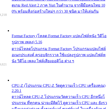
ดเกม Red Alert 2 ภาค Yuri ในตำนาน จากฝีมือคนไทย 10
0% พร้อมสิ่งก่อสร้างใหม่ๆ กว่า 30 ชนิด มาให้เล่นกัน
9,218
Format Factory (โหลด Format Factory แปลงไฟล์หนัง วิดีโอ
รูปภาพ เพลง) 5.16
ดาวน์โหลดโปรแกรม Format Factory โปรแกรมแปลงไฟล์
อเนกประสงค์ ครอบจักรวาล ใช้แปลงรูปภาพ แปลงไฟล์ห
นัง วิดีโอ เพลง ไฟล์เสียงออดิโอ ต่าง ๆ
9,021
CPU-Z (โปรแกรม CPU-Z วัดดูความเร็ว CPU เครื่องคุณ)
2.20.1
ดาวน์โหลด CPU-Z โปรแกรมวัดความเร็ว CPU อีกหนึ่งโ
ปรแกรม ที่ทุกคน น่าจะมีติดไว้ ดูความเร็ว CPU และ ยังรว
มถึงบอกค่าต่างๆ ทั้งฮารด์แวร์ ซอฟต์แวร์ ในเครื่องด้วย ฟ