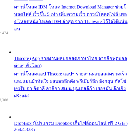
ดาวน์โหลด IDM โหลด Internet Download Manager ช่วยโ
หลดไฟล์ เร็วขึ้น 5 เท่า เพิ่มความเร็ว ดาวน์โหลดไฟล์ เพล
ง โหลดหนัง โหลด IDM ล่าสุด จาก Thaiware ไว้ใจได้แน่น
อน
: 474
Thscore (App รายงานผลบอลสดภาษาไทย จากลีกฟุตบอล
ต่างๆ ทั่วโลก)
ดาวน์โหลดแอป Thscore แอปฯ รายงานผลบอลสดรวดเร็ว
และแม่นยำทันใจ ผลบอลลีกดัง พรีเมียร์ลีก อังกฤษ กัลโช่
เซเรีย อา อิตาลี ลาลีกา สเปน บุนเดสลีก้า เยอรมัน ลีกเอิง
ฝรั่งเศส
6,366
DropBox (โปรแกรม Dropbox เก็บไฟล์ออนไลน์ ฟรี 2 GB )
264.4.3385