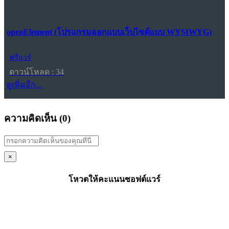
openElement (โปรแกรมออกแบบเว็บไซต์แบบ WYSIWYG)
ฟรีแวร์
ดาวน์โหลด : 34
ดูเพิ่มอีก...
ความคิดเห็น (
0
)
×
โหวตให้คะแนนซอฟต์แวร์