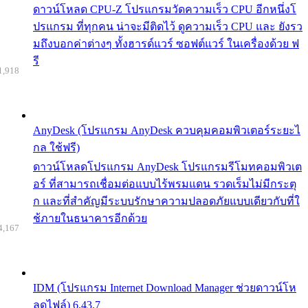
ดาวน์โหลด CPU-Z โปรแกรมวัดความเร็ว CPU อีกหนึ่งโ
ปรแกรม ที่ทุกคน น่าจะมีติดไว้ ดูความเร็ว CPU และ ยังรว
มถึงบอกค่าต่างๆ ทั้งฮารด์แวร์ ซอฟต์แวร์ ในเครื่องด้วย ฟ
รี
1,918
AnyDesk (โปรแกรม AnyDesk ควบคุมคอมพิวเตอร์ระยะไ
กล ใช้ฟรี)
ดาวน์โหลดโปรแกรม AnyDesk โปรแกรมรีโมทคอมพิวเต
อร์ ที่สามารถเชื่อมต่อแบบไร้พรมแดน รวดเร็มไม่มีกระตุ
ก และที่สำคัญมีระบบรักษาความปลอดภัยแบบเดียวกับที่ใ
ช้ภายในธนาคารอีกด้วย
4,167
IDM (โปรแกรม Internet Download Manager ช่วยดาวน์โห
ลดไฟล์) 6.43.7