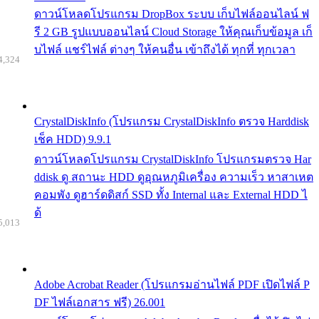
ดาวน์โหลดโปรแกรม DropBox ระบบ เก็บไฟล์ออนไลน์ ฟ
รี 2 GB รูปแบบออนไลน์ Cloud Storage ให้คุณเก็บข้อมูล เก็
บไฟล์ แชร์ไฟล์ ต่างๆ ให้คนอื่น เข้าถึงได้ ทุกที่ ทุกเวลา
4,324
CrystalDiskInfo (โปรแกรม CrystalDiskInfo ตรวจ Harddisk
เช็ค HDD) 9.9.1
ดาวน์โหลดโปรแกรม CrystalDiskInfo โปรแกรมตรวจ Har
ddisk ดู สถานะ HDD ดูอุณหภูมิเครื่อง ความเร็ว หาสาเหต
คอมพัง ดูฮาร์ดดิสก์ SSD ทั้ง Internal และ External HDD ไ
ด้
5,013
Adobe Acrobat Reader (โปรแกรมอ่านไฟล์ PDF เปิดไฟล์ P
DF ไฟล์เอกสาร ฟรี) 26.001