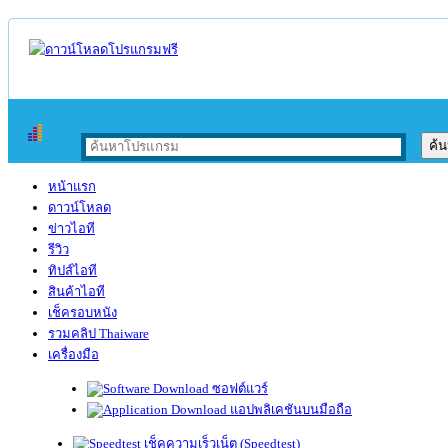
หน้าแรก
ดาวน์โหลด
ข่าวไอที
รีวิว
ทิปส์ไอที
สินค้าไอที
เช็ครอบหนัง
รวมคลิป Thaiware
เครื่องมือ
ซอฟต์แวร์
แอปพลิเคชันบนมือถือ
เช็คความเร็วเน็ต (Speedtest)