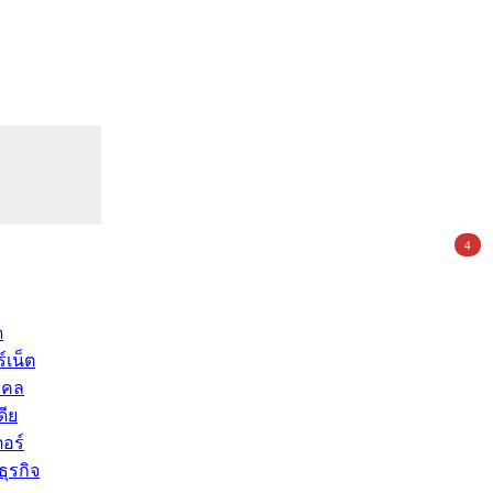
4
ด
์เน็ต
คคล
ดีย
อร์
ุรกิจ