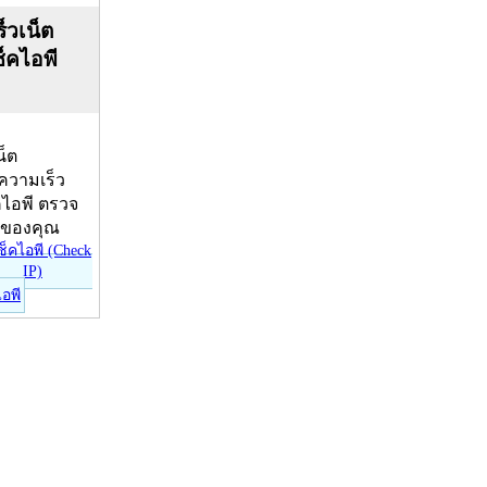
็วเน็ต
ช็คไอพี
น็ต
บความเร็ว
คไอพี ตรวจ
ีของคุณ
ไอพี