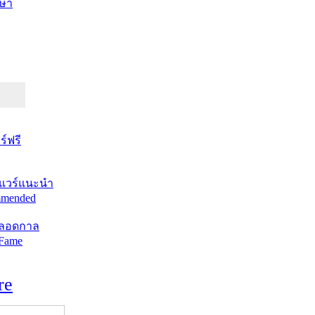
ษา
์ฟรี
แวร์แนะนำ
mended
ตลอดกาล
 Fame
re