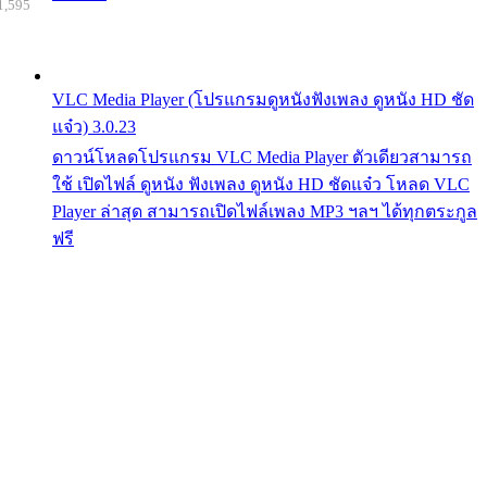
1,595
VLC Media Player (โปรแกรมดูหนังฟังเพลง ดูหนัง HD ชัด
แจ๋ว) 3.0.23
ดาวน์โหลดโปรแกรม VLC Media Player ตัวเดียวสามารถ
ใช้ เปิดไฟล์ ดูหนัง ฟังเพลง ดูหนัง HD ชัดแจ๋ว โหลด VLC
Player ล่าสุด สามารถเปิดไฟล์เพลง MP3 ฯลฯ ได้ทุกตระกูล
ฟรี