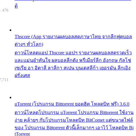
ด้
: 476
Thscore (App รายงานผลบอลสดภาษาไทย จากลีกฟุตบอล
ต่างๆ ทั่วโลก)
ดาวน์โหลดแอป Thscore แอปฯ รายงานผลบอลสดรวดเร็ว
และแม่นยำทันใจ ผลบอลลีกดัง พรีเมียร์ลีก อังกฤษ กัลโช่
เซเรีย อา อิตาลี ลาลีกา สเปน บุนเดสลีก้า เยอรมัน ลีกเอิง
ฝรั่งเศส
7,711
uTorrent (โปรแกรม Bittorrent ยอดฮิต โหลดบิท ฟรี) 3.6.0
ดาวน์โหลดโปรแกรม uTorrent โปรแกรม Bittorrent ใช้งาน
ง่าย คล้ายๆ กับโปรแกรมโหลดบิท BitComet แต่ขนาดไฟล์
ของ โปรแกรม Bittorrent ตัวนี้เล็กมากๆ เอาไว้ โหลดบิท Bi
tTorrent