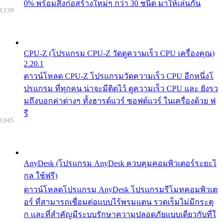
0% พร้อมสิ่งก่อสร้างใหม่ๆ กว่า 30 ชนิด มาให้เล่นกัน
9,139
CPU-Z (โปรแกรม CPU-Z วัดดูความเร็ว CPU เครื่องคุณ)
2.20.1
ดาวน์โหลด CPU-Z โปรแกรมวัดความเร็ว CPU อีกหนึ่งโ
ปรแกรม ที่ทุกคน น่าจะมีติดไว้ ดูความเร็ว CPU และ ยังรว
มถึงบอกค่าต่างๆ ทั้งฮารด์แวร์ ซอฟต์แวร์ ในเครื่องด้วย ฟ
รี
3,045
AnyDesk (โปรแกรม AnyDesk ควบคุมคอมพิวเตอร์ระยะไ
กล ใช้ฟรี)
ดาวน์โหลดโปรแกรม AnyDesk โปรแกรมรีโมทคอมพิวเต
อร์ ที่สามารถเชื่อมต่อแบบไร้พรมแดน รวดเร็มไม่มีกระตุ
ก และที่สำคัญมีระบบรักษาความปลอดภัยแบบเดียวกับที่ใ