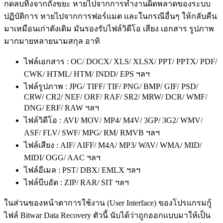
กดลบทิ้งจากถังขยะ หายไปจากการทำงานผิดพลาดของระบบ
ปฏิบัติการ หายไปจากการฟอร์แมต และในกรณีอื่นๆ ให้กลับคืน
มาเหมือนเก่าดังเดิม มันรองรับไฟล์วิดีโอ เสียง เอกสาร รูปภาพ
มากมายหลายนามสกุล อาทิ
ไฟล์เอกสาร : OC/ DOCX/ XLS/ XLSX/ PPT/ PPTX/ PDF/
CWK/ HTML/ HTM/ INDD/ EPS ฯลฯ
ไฟล์รูปภาพ : JPG/ TIFF/ TIF/ PNG/ BMP/ GIF/ PSD/
CRW/ CR2/ NEF/ ORF/ RAF/ SR2/ MRW/ DCR/ WMF/
DNG/ ERF/ RAW ฯลฯ
ไฟล์วิดีโอ : AVI/ MOV/ MP4/ M4V/ 3GP/ 3G2/ WMV/
ASF/ FLV/ SWF/ MPG/ RM/ RMVB ฯลฯ
ไฟล์เสียง : AIF/ AIFF/ M4A/ MP3/ WAV/ WMA/ MID/
MIDI/ OGG/ AAC ฯลฯ
ไฟล์อีเมล : PST/ DBX/ EMLX ฯลฯ
ไฟล์บีบอัด : ZIP/ RAR/ SIT ฯลฯ
ในส่วนของหน้าตาการใช้งาน (User Interface) ของโปรแกรมกู้
ไฟล์ Bitwar Data Recovery ตัวนี้ นับได้ว่าถูกออกแบบมาให้เป็น