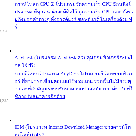
ดาวน์โหลด CPU-Z โปรแกรมวัดความเร็ว CPU อีกหนึ่งโ
ปรแกรม ที่ทุกคน น่าจะมีติดไว้ ดูความเร็ว CPU และ ยังรว
มถึงบอกค่าต่างๆ ทั้งฮารด์แวร์ ซอฟต์แวร์ ในเครื่องด้วย ฟ
รี
2,250
AnyDesk (โปรแกรม AnyDesk ควบคุมคอมพิวเตอร์ระยะไ
กล ใช้ฟรี)
ดาวน์โหลดโปรแกรม AnyDesk โปรแกรมรีโมทคอมพิวเต
อร์ ที่สามารถเชื่อมต่อแบบไร้พรมแดน รวดเร็มไม่มีกระตุ
ก และที่สำคัญมีระบบรักษาความปลอดภัยแบบเดียวกับที่ใ
ช้ภายในธนาคารอีกด้วย
4,235
IDM (โปรแกรม Internet Download Manager ช่วยดาวน์โห
ลดไฟล์) 6.43.7