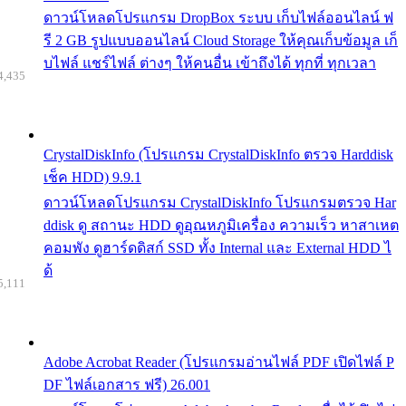
ดาวน์โหลดโปรแกรม DropBox ระบบ เก็บไฟล์ออนไลน์ ฟ
รี 2 GB รูปแบบออนไลน์ Cloud Storage ให้คุณเก็บข้อมูล เก็
บไฟล์ แชร์ไฟล์ ต่างๆ ให้คนอื่น เข้าถึงได้ ทุกที่ ทุกเวลา
4,435
CrystalDiskInfo (โปรแกรม CrystalDiskInfo ตรวจ Harddisk
เช็ค HDD) 9.9.1
ดาวน์โหลดโปรแกรม CrystalDiskInfo โปรแกรมตรวจ Har
ddisk ดู สถานะ HDD ดูอุณหภูมิเครื่อง ความเร็ว หาสาเหต
คอมพัง ดูฮาร์ดดิสก์ SSD ทั้ง Internal และ External HDD ไ
ด้
5,111
Adobe Acrobat Reader (โปรแกรมอ่านไฟล์ PDF เปิดไฟล์ P
DF ไฟล์เอกสาร ฟรี) 26.001