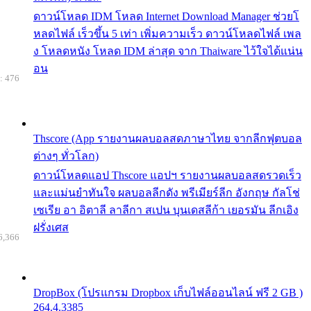
ดาวน์โหลด IDM โหลด Internet Download Manager ช่วยโ
หลดไฟล์ เร็วขึ้น 5 เท่า เพิ่มความเร็ว ดาวน์โหลดไฟล์ เพล
ง โหลดหนัง โหลด IDM ล่าสุด จาก Thaiware ไว้ใจได้แน่น
อน
: 476
Thscore (App รายงานผลบอลสดภาษาไทย จากลีกฟุตบอล
ต่างๆ ทั่วโลก)
ดาวน์โหลดแอป Thscore แอปฯ รายงานผลบอลสดรวดเร็ว
และแม่นยำทันใจ ผลบอลลีกดัง พรีเมียร์ลีก อังกฤษ กัลโช่
เซเรีย อา อิตาลี ลาลีกา สเปน บุนเดสลีก้า เยอรมัน ลีกเอิง
ฝรั่งเศส
6,366
DropBox (โปรแกรม Dropbox เก็บไฟล์ออนไลน์ ฟรี 2 GB )
264.4.3385