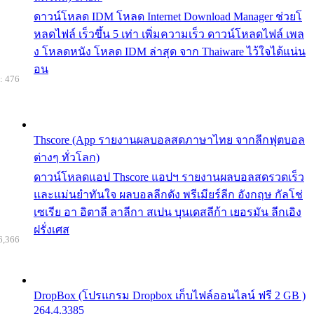
ดาวน์โหลด IDM โหลด Internet Download Manager ช่วยโ
หลดไฟล์ เร็วขึ้น 5 เท่า เพิ่มความเร็ว ดาวน์โหลดไฟล์ เพล
ง โหลดหนัง โหลด IDM ล่าสุด จาก Thaiware ไว้ใจได้แน่น
อน
: 476
Thscore (App รายงานผลบอลสดภาษาไทย จากลีกฟุตบอล
ต่างๆ ทั่วโลก)
ดาวน์โหลดแอป Thscore แอปฯ รายงานผลบอลสดรวดเร็ว
และแม่นยำทันใจ ผลบอลลีกดัง พรีเมียร์ลีก อังกฤษ กัลโช่
เซเรีย อา อิตาลี ลาลีกา สเปน บุนเดสลีก้า เยอรมัน ลีกเอิง
ฝรั่งเศส
6,366
DropBox (โปรแกรม Dropbox เก็บไฟล์ออนไลน์ ฟรี 2 GB )
264.4.3385