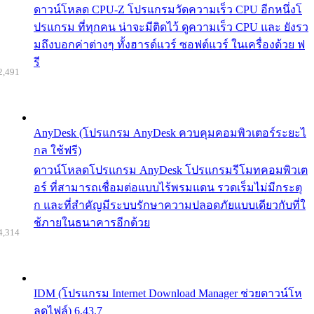
ดาวน์โหลด CPU-Z โปรแกรมวัดความเร็ว CPU อีกหนึ่งโ
ปรแกรม ที่ทุกคน น่าจะมีติดไว้ ดูความเร็ว CPU และ ยังรว
มถึงบอกค่าต่างๆ ทั้งฮารด์แวร์ ซอฟต์แวร์ ในเครื่องด้วย ฟ
รี
2,491
AnyDesk (โปรแกรม AnyDesk ควบคุมคอมพิวเตอร์ระยะไ
กล ใช้ฟรี)
ดาวน์โหลดโปรแกรม AnyDesk โปรแกรมรีโมทคอมพิวเต
อร์ ที่สามารถเชื่อมต่อแบบไร้พรมแดน รวดเร็มไม่มีกระตุ
ก และที่สำคัญมีระบบรักษาความปลอดภัยแบบเดียวกับที่ใ
ช้ภายในธนาคารอีกด้วย
4,314
IDM (โปรแกรม Internet Download Manager ช่วยดาวน์โห
ลดไฟล์) 6.43.7