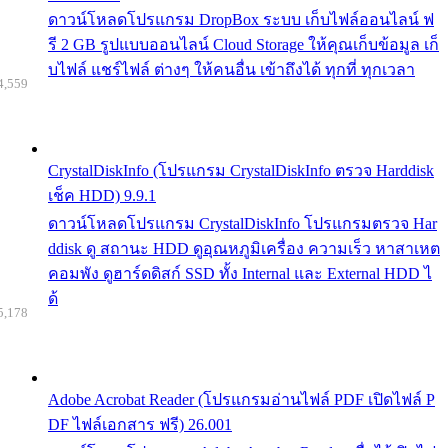
ดาวน์โหลดโปรแกรม DropBox ระบบ เก็บไฟล์ออนไลน์ ฟ
รี 2 GB รูปแบบออนไลน์ Cloud Storage ให้คุณเก็บข้อมูล เก็
บไฟล์ แชร์ไฟล์ ต่างๆ ให้คนอื่น เข้าถึงได้ ทุกที่ ทุกเวลา
4,559
CrystalDiskInfo (โปรแกรม CrystalDiskInfo ตรวจ Harddisk
เช็ค HDD) 9.9.1
ดาวน์โหลดโปรแกรม CrystalDiskInfo โปรแกรมตรวจ Har
ddisk ดู สถานะ HDD ดูอุณหภูมิเครื่อง ความเร็ว หาสาเหต
คอมพัง ดูฮาร์ดดิสก์ SSD ทั้ง Internal และ External HDD ไ
ด้
5,178
Adobe Acrobat Reader (โปรแกรมอ่านไฟล์ PDF เปิดไฟล์ P
DF ไฟล์เอกสาร ฟรี) 26.001