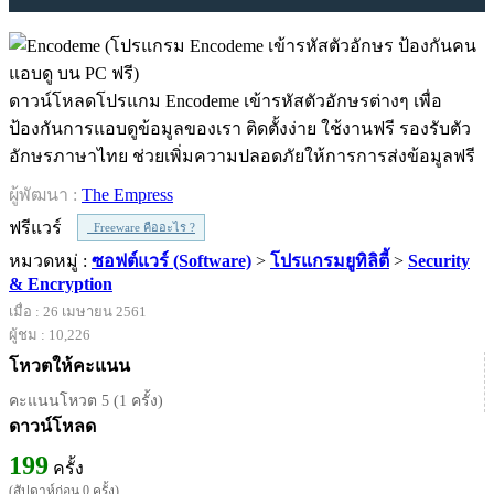
ดาวน์โหลดโปรแกม Encodeme เข้ารหัสตัวอักษรต่างๆ เพื่อ
ป้องกันการแอบดูข้อมูลของเรา ติดตั้งง่าย ใช้งานฟรี รองรับตัว
อักษรภาษาไทย ช่วยเพิ่มความปลอดภัยให้การการส่งข้อมูลฟรี
ผู้พัฒนา :
The Empress
ฟรีแวร์
Freeware คืออะไร ?
หมวดหมู่ :
ซอฟต์แวร์ (Software)
>
โปรแกรมยูทิลิตี้
>
Security
& Encryption
เมื่อ : 26 เมษายน 2561
ผู้ชม : 10,226
โหวตให้คะแนน
คะแนนโหวต 5 (1 ครั้ง)
ดาวน์โหลด
199
ครั้ง
(สัปดาห์ก่อน 0 ครั้ง)