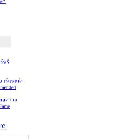
ษา
์ฟรี
แวร์แนะนำ
mended
ตลอดกาล
 Fame
re