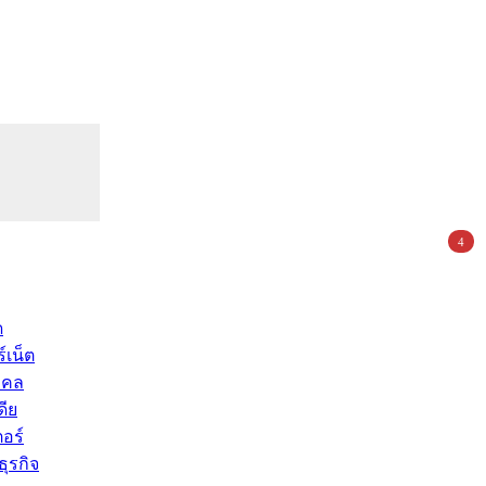
4
ด
์เน็ต
คคล
ดีย
อร์
ุรกิจ