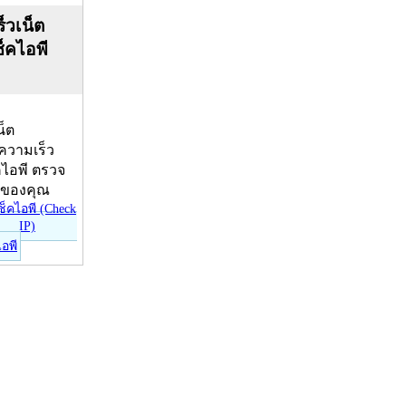
็วเน็ต
ช็คไอพี
น็ต
บความเร็ว
คไอพี ตรวจ
ีของคุณ
ไอพี