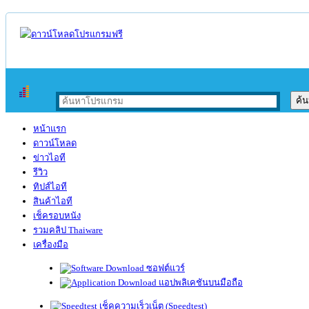
หน้าแรก
ดาวน์โหลด
ข่าวไอที
รีวิว
ทิปส์ไอที
สินค้าไอที
เช็ครอบหนัง
รวมคลิป Thaiware
เครื่องมือ
ซอฟต์แวร์
แอปพลิเคชันบนมือถือ
เช็คความเร็วเน็ต (Speedtest)