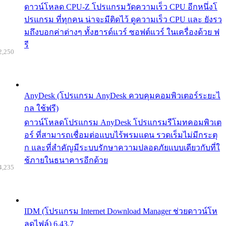
ดาวน์โหลด CPU-Z โปรแกรมวัดความเร็ว CPU อีกหนึ่งโ
ปรแกรม ที่ทุกคน น่าจะมีติดไว้ ดูความเร็ว CPU และ ยังรว
มถึงบอกค่าต่างๆ ทั้งฮารด์แวร์ ซอฟต์แวร์ ในเครื่องด้วย ฟ
รี
2,250
AnyDesk (โปรแกรม AnyDesk ควบคุมคอมพิวเตอร์ระยะไ
กล ใช้ฟรี)
ดาวน์โหลดโปรแกรม AnyDesk โปรแกรมรีโมทคอมพิวเต
อร์ ที่สามารถเชื่อมต่อแบบไร้พรมแดน รวดเร็มไม่มีกระตุ
ก และที่สำคัญมีระบบรักษาความปลอดภัยแบบเดียวกับที่ใ
ช้ภายในธนาคารอีกด้วย
4,235
IDM (โปรแกรม Internet Download Manager ช่วยดาวน์โห
ลดไฟล์) 6.43.7