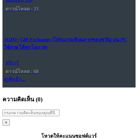
คอมเมอร์เชียล
ดาวน์โหลด : 23
JOJO+ Gift Exchange (โปรแกรมจับฉลากของขวัญ บน PC
ใช้ง่าย ได้ทุกโอกาส)
ฟรีแวร์
ดาวน์โหลด : 68
ดูเพิ่มอีก...
ความคิดเห็น (
0
)
×
โหวตให้คะแนนซอฟต์แวร์