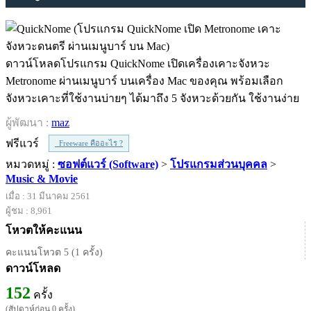
ดาวน์โหลดโปรแกรม QuickNome เปิดเครื่องเคาะจังหวะ
Metronome ผ่านเมนูบาร์ บนเครื่อง Mac ของคุณ พร้อมเลือก
จังหวะเคาะที่ใช้งานบ่ายๆ ได้มาถึง 5 จังหวะด้วยกัน ใช้งานง่าย
ผู้พัฒนา :
maz
ฟรีแวร์
Freeware คืออะไร ?
หมวดหมู่ :
ซอฟต์แวร์ (Software)
>
โปรแกรมส่วนบุคคล
>
Music & Movie
เมื่อ : 31 มีนาคม 2561
ผู้ชม : 8,961
โหวตให้คะแนน
คะแนนโหวต 5 (1 ครั้ง)
ดาวน์โหลด
152
ครั้ง
(สัปดาห์ก่อน 0 ครั้ง)