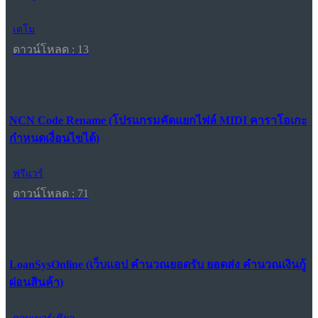
เดโม
ดาวน์โหลด : 13
NCN Code Rename (โปรแกรมคัดแยกไฟล์ MIDI คาราโอเกะ
กำหนดเงื่อนไขได้)
ฟรีแวร์
ดาวน์โหลด : 71
LoanSysOnline (เว็บแอป คำนวณยอดรับ ยอดส่ง คำนวณเงินกู้
ผ่อนสินค้า)