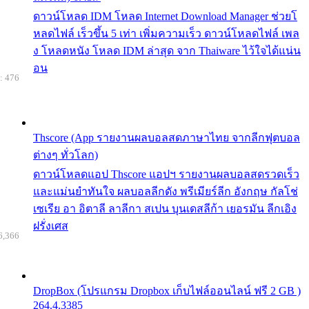
ดาวน์โหลด IDM โหลด Internet Download Manager ช่วยโ
หลดไฟล์ เร็วขึ้น 5 เท่า เพิ่มความเร็ว ดาวน์โหลดไฟล์ เพล
ง โหลดหนัง โหลด IDM ล่าสุด จาก Thaiware ไว้ใจได้แน่น
อน
: 476
Thscore (App รายงานผลบอลสดภาษาไทย จากลีกฟุตบอล
ต่างๆ ทั่วโลก)
ดาวน์โหลดแอป Thscore แอปฯ รายงานผลบอลสดรวดเร็ว
และแม่นยำทันใจ ผลบอลลีกดัง พรีเมียร์ลีก อังกฤษ กัลโช่
เซเรีย อา อิตาลี ลาลีกา สเปน บุนเดสลีก้า เยอรมัน ลีกเอิง
ฝรั่งเศส
6,366
DropBox (โปรแกรม Dropbox เก็บไฟล์ออนไลน์ ฟรี 2 GB )
264.4.3385