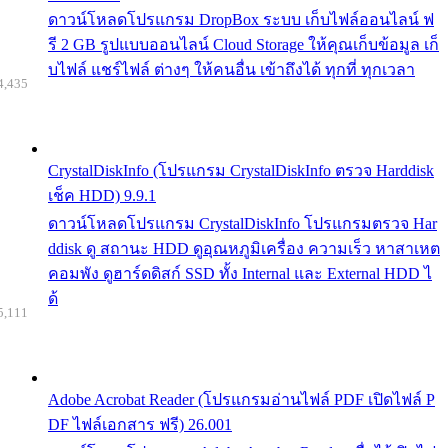
ดาวน์โหลดโปรแกรม DropBox ระบบ เก็บไฟล์ออนไลน์ ฟ
รี 2 GB รูปแบบออนไลน์ Cloud Storage ให้คุณเก็บข้อมูล เก็
บไฟล์ แชร์ไฟล์ ต่างๆ ให้คนอื่น เข้าถึงได้ ทุกที่ ทุกเวลา
4,435
CrystalDiskInfo (โปรแกรม CrystalDiskInfo ตรวจ Harddisk
เช็ค HDD) 9.9.1
ดาวน์โหลดโปรแกรม CrystalDiskInfo โปรแกรมตรวจ Har
ddisk ดู สถานะ HDD ดูอุณหภูมิเครื่อง ความเร็ว หาสาเหต
คอมพัง ดูฮาร์ดดิสก์ SSD ทั้ง Internal และ External HDD ไ
ด้
5,111
Adobe Acrobat Reader (โปรแกรมอ่านไฟล์ PDF เปิดไฟล์ P
DF ไฟล์เอกสาร ฟรี) 26.001