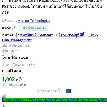
ดาวน์โหลด โปรแกรม Repair Outlook PST ซ่อมแซมไฟล์อีเมล
PST ของ Outlook ให้กลับมาเหมือนเก่าได้แบบง่ายๆ ในไม่กี่ขั้น
ตอน
ผู้พัฒนา :
Aryson Technologies
แชร์แวร์
Shareware คืออะไร ?
หมวดหมู่ :
ซอฟต์แวร์ (Software)
>
โปรแกรมยูทิลิตี้
>
File &
Disk Management
เมื่อ : 9 มีนาคม 2561
ผู้ชม : 16,229
โหวตให้คะแนน
คะแนนโหวต 0 (0 ครั้ง)
ดาวน์โหลด
1,002
ครั้ง
(สัปดาห์ก่อน 0 ครั้ง)
แชร์บทความนี้ :
0
»