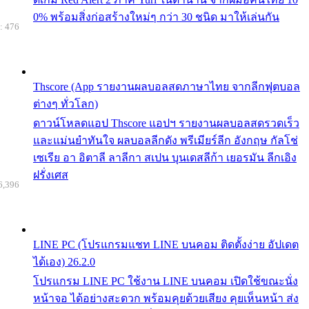
0% พร้อมสิ่งก่อสร้างใหม่ๆ กว่า 30 ชนิด มาให้เล่นกัน
: 476
Thscore (App รายงานผลบอลสดภาษาไทย จากลีกฟุตบอล
ต่างๆ ทั่วโลก)
ดาวน์โหลดแอป Thscore แอปฯ รายงานผลบอลสดรวดเร็ว
และแม่นยำทันใจ ผลบอลลีกดัง พรีเมียร์ลีก อังกฤษ กัลโช่
เซเรีย อา อิตาลี ลาลีกา สเปน บุนเดสลีก้า เยอรมัน ลีกเอิง
ฝรั่งเศส
6,396
LINE PC (โปรแกรมแชท LINE บนคอม ติดตั้งง่าย อัปเดต
ได้เอง) 26.2.0
โปรแกรม LINE PC ใช้งาน LINE บนคอม เปิดใช้ขณะนั่ง
หน้าจอ ได้อย่างสะดวก พร้อมคุยด้วยเสียง คุยเห็นหน้า ส่ง