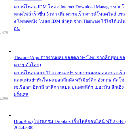
ดาวน์โหลด IDM โหลด Internet Download Manager ช่วยโ
หลดไฟล์ เร็วขึ้น 5 เท่า เพิ่มความเร็ว ดาวน์โหลดไฟล์ เพล
ง โหลดหนัง โหลด IDM ล่าสุด จาก Thaiware ไว้ใจได้แน่น
อน
: 476
Thscore (App รายงานผลบอลสดภาษาไทย จากลีกฟุตบอล
ต่างๆ ทั่วโลก)
ดาวน์โหลดแอป Thscore แอปฯ รายงานผลบอลสดรวดเร็ว
และแม่นยำทันใจ ผลบอลลีกดัง พรีเมียร์ลีก อังกฤษ กัลโช่
เซเรีย อา อิตาลี ลาลีกา สเปน บุนเดสลีก้า เยอรมัน ลีกเอิง
ฝรั่งเศส
6,366
DropBox (โปรแกรม Dropbox เก็บไฟล์ออนไลน์ ฟรี 2 GB )
264.4.3385