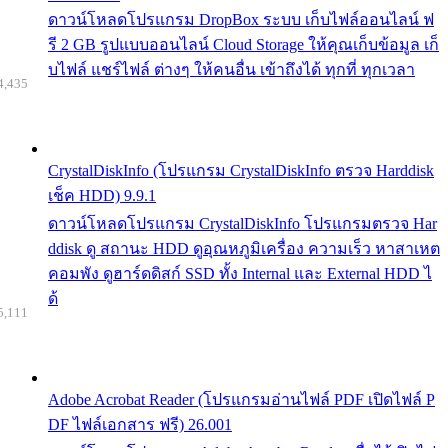
ดาวน์โหลดโปรแกรม DropBox ระบบ เก็บไฟล์ออนไลน์ ฟ
รี 2 GB รูปแบบออนไลน์ Cloud Storage ให้คุณเก็บข้อมูล เก็
บไฟล์ แชร์ไฟล์ ต่างๆ ให้คนอื่น เข้าถึงได้ ทุกที่ ทุกเวลา
4,435
CrystalDiskInfo (โปรแกรม CrystalDiskInfo ตรวจ Harddisk
เช็ค HDD) 9.9.1
ดาวน์โหลดโปรแกรม CrystalDiskInfo โปรแกรมตรวจ Har
ddisk ดู สถานะ HDD ดูอุณหภูมิเครื่อง ความเร็ว หาสาเหต
คอมพัง ดูฮาร์ดดิสก์ SSD ทั้ง Internal และ External HDD ไ
ด้
5,111
Adobe Acrobat Reader (โปรแกรมอ่านไฟล์ PDF เปิดไฟล์ P
DF ไฟล์เอกสาร ฟรี) 26.001