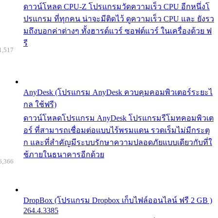
ดาวน์โหลด CPU-Z โปรแกรมวัดความเร็ว CPU อีกหนึ่งโ
ปรแกรม ที่ทุกคน น่าจะมีติดไว้ ดูความเร็ว CPU และ ยังรว
มถึงบอกค่าต่างๆ ทั้งฮารด์แวร์ ซอฟต์แวร์ ในเครื่องด้วย ฟ
รี
1,517
AnyDesk (โปรแกรม AnyDesk ควบคุมคอมพิวเตอร์ระยะไ
กล ใช้ฟรี)
ดาวน์โหลดโปรแกรม AnyDesk โปรแกรมรีโมทคอมพิวเต
อร์ ที่สามารถเชื่อมต่อแบบไร้พรมแดน รวดเร็มไม่มีกระตุ
ก และที่สำคัญมีระบบรักษาความปลอดภัยแบบเดียวกับที่ใ
ช้ภายในธนาคารอีกด้วย
6,366
DropBox (โปรแกรม Dropbox เก็บไฟล์ออนไลน์ ฟรี 2 GB )
264.4.3385