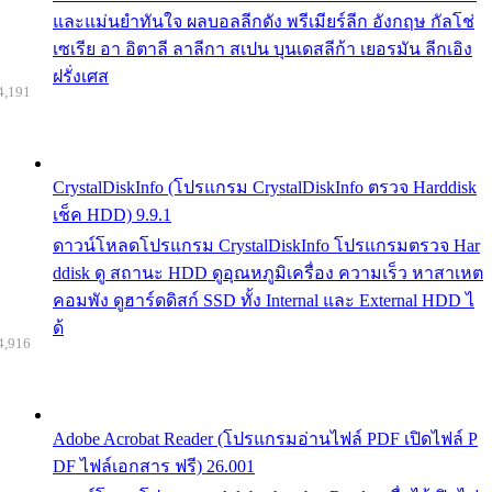
และแม่นยำทันใจ ผลบอลลีกดัง พรีเมียร์ลีก อังกฤษ กัลโช่
เซเรีย อา อิตาลี ลาลีกา สเปน บุนเดสลีก้า เยอรมัน ลีกเอิง
ฝรั่งเศส
4,191
CrystalDiskInfo (โปรแกรม CrystalDiskInfo ตรวจ Harddisk
เช็ค HDD) 9.9.1
ดาวน์โหลดโปรแกรม CrystalDiskInfo โปรแกรมตรวจ Har
ddisk ดู สถานะ HDD ดูอุณหภูมิเครื่อง ความเร็ว หาสาเหต
คอมพัง ดูฮาร์ดดิสก์ SSD ทั้ง Internal และ External HDD ไ
ด้
4,916
Adobe Acrobat Reader (โปรแกรมอ่านไฟล์ PDF เปิดไฟล์ P
DF ไฟล์เอกสาร ฟรี) 26.001