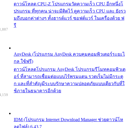
ดาวน์โหลด CPU-Z โปรแกรมวัดความเร็ว CPU อีกหนึ่งโ
ปรแกรม ที่ทุกคน น่าจะมีติดไว้ ดูความเร็ว CPU และ ยังรว
มถึงบอกค่าต่างๆ ทั้งฮารด์แวร์ ซอฟต์แวร์ ในเครื่องด้วย ฟ
รี
1,887
AnyDesk (โปรแกรม AnyDesk ควบคุมคอมพิวเตอร์ระยะไ
กล ใช้ฟรี)
ดาวน์โหลดโปรแกรม AnyDesk โปรแกรมรีโมทคอมพิวเต
อร์ ที่สามารถเชื่อมต่อแบบไร้พรมแดน รวดเร็มไม่มีกระตุ
ก และที่สำคัญมีระบบรักษาความปลอดภัยแบบเดียวกับที่ใ
ช้ภายในธนาคารอีกด้วย
4,159
IDM (โปรแกรม Internet Download Manager ช่วยดาวน์โห
ลดไฟล์) 6.43.7