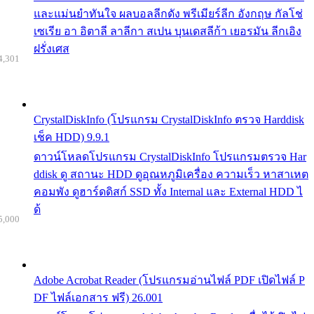
และแม่นยำทันใจ ผลบอลลีกดัง พรีเมียร์ลีก อังกฤษ กัลโช่
เซเรีย อา อิตาลี ลาลีกา สเปน บุนเดสลีก้า เยอรมัน ลีกเอิง
ฝรั่งเศส
4,301
CrystalDiskInfo (โปรแกรม CrystalDiskInfo ตรวจ Harddisk
เช็ค HDD) 9.9.1
ดาวน์โหลดโปรแกรม CrystalDiskInfo โปรแกรมตรวจ Har
ddisk ดู สถานะ HDD ดูอุณหภูมิเครื่อง ความเร็ว หาสาเหต
คอมพัง ดูฮาร์ดดิสก์ SSD ทั้ง Internal และ External HDD ไ
ด้
5,000
Adobe Acrobat Reader (โปรแกรมอ่านไฟล์ PDF เปิดไฟล์ P
DF ไฟล์เอกสาร ฟรี) 26.001