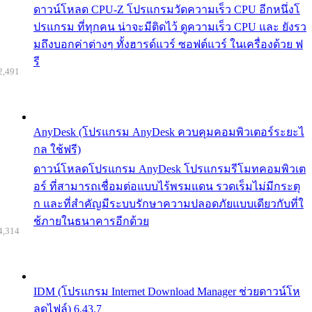
ดาวน์โหลด CPU-Z โปรแกรมวัดความเร็ว CPU อีกหนึ่งโ
ปรแกรม ที่ทุกคน น่าจะมีติดไว้ ดูความเร็ว CPU และ ยังรว
มถึงบอกค่าต่างๆ ทั้งฮารด์แวร์ ซอฟต์แวร์ ในเครื่องด้วย ฟ
รี
2,491
AnyDesk (โปรแกรม AnyDesk ควบคุมคอมพิวเตอร์ระยะไ
กล ใช้ฟรี)
ดาวน์โหลดโปรแกรม AnyDesk โปรแกรมรีโมทคอมพิวเต
อร์ ที่สามารถเชื่อมต่อแบบไร้พรมแดน รวดเร็มไม่มีกระตุ
ก และที่สำคัญมีระบบรักษาความปลอดภัยแบบเดียวกับที่ใ
ช้ภายในธนาคารอีกด้วย
4,314
IDM (โปรแกรม Internet Download Manager ช่วยดาวน์โห
ลดไฟล์) 6.43.7