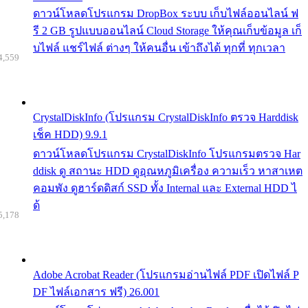
ดาวน์โหลดโปรแกรม DropBox ระบบ เก็บไฟล์ออนไลน์ ฟ
รี 2 GB รูปแบบออนไลน์ Cloud Storage ให้คุณเก็บข้อมูล เก็
บไฟล์ แชร์ไฟล์ ต่างๆ ให้คนอื่น เข้าถึงได้ ทุกที่ ทุกเวลา
4,559
CrystalDiskInfo (โปรแกรม CrystalDiskInfo ตรวจ Harddisk
เช็ค HDD) 9.9.1
ดาวน์โหลดโปรแกรม CrystalDiskInfo โปรแกรมตรวจ Har
ddisk ดู สถานะ HDD ดูอุณหภูมิเครื่อง ความเร็ว หาสาเหต
คอมพัง ดูฮาร์ดดิสก์ SSD ทั้ง Internal และ External HDD ไ
ด้
5,178
Adobe Acrobat Reader (โปรแกรมอ่านไฟล์ PDF เปิดไฟล์ P
DF ไฟล์เอกสาร ฟรี) 26.001