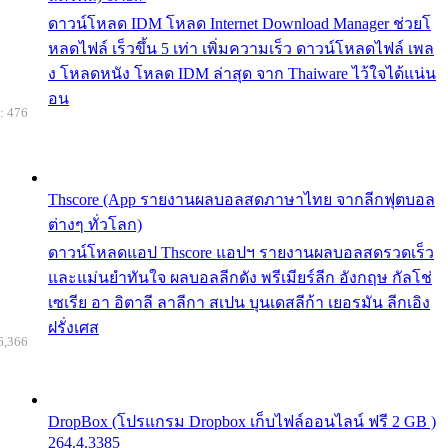
ดาวน์โหลด IDM โหลด Internet Download Manager ช่วยโ
หลดไฟล์ เร็วขึ้น 5 เท่า เพิ่มความเร็ว ดาวน์โหลดไฟล์ เพล
ง โหลดหนัง โหลด IDM ล่าสุด จาก Thaiware ไว้ใจได้แน่น
อน
: 476
Thscore (App รายงานผลบอลสดภาษาไทย จากลีกฟุตบอล
ต่างๆ ทั่วโลก)
ดาวน์โหลดแอป Thscore แอปฯ รายงานผลบอลสดรวดเร็ว
และแม่นยำทันใจ ผลบอลลีกดัง พรีเมียร์ลีก อังกฤษ กัลโช่
เซเรีย อา อิตาลี ลาลีกา สเปน บุนเดสลีก้า เยอรมัน ลีกเอิง
ฝรั่งเศส
6,366
DropBox (โปรแกรม Dropbox เก็บไฟล์ออนไลน์ ฟรี 2 GB )
264.4.3385