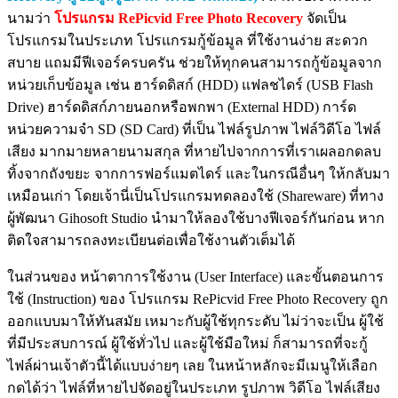
นามว่า
โปรแกรม RePicvid Free Photo Recovery
จัดเป็น
โปรแกรมในประเภท โปรแกรมกู้ข้อมูล ที่ใช้งานง่าย สะดวก
สบาย แถมมีฟีเจอร์ครบครัน ช่วยให้ทุกคนสามารถกู้ข้อมูลจาก
หน่วยเก็บข้อมูล เช่น ฮาร์ดดิสก์ (HDD) แฟลชไดร์ (USB Flash
Drive) ฮาร์ดดิสก์ภายนอกหรือพกพา (External HDD) การ์ด
หน่วยความจำ SD (SD Card) ที่เป็น ไฟล์รูปภาพ ไฟล์วิดีโอ ไฟล์
เสียง มากมายหลายนามสกุล ที่หายไปจากการที่เราเผลอกดลบ
ทิ้งจากถังขยะ จากการฟอร์แมตไดร์ และในกรณีอื่นๆ ให้กลับมา
เหมือนเก่า โดยเจ้านี่เป็นโปรแกรมทดลองใช้ (Shareware) ที่ทาง
ผู้พัฒนา Gihosoft Studio นำมาให้ลองใช้บางฟีเจอร์กันก่อน หาก
ติดใจสามารถลงทะเบียนต่อเพื่อใช้งานตัวเต็มได้
ในส่วนของ หน้าตาการใช้งาน (User Interface) และขั้นตอนการ
ใช้ (Instruction) ของ โปรแกรม RePicvid Free Photo Recovery ถูก
ออกแบบมาให้ทันสมัย เหมาะกับผู้ใช้ทุกระดับ ไม่ว่าจะเป็น ผู้ใช้
ที่มีประสบการณ์ ผู้ใช้ทั่วไป และผู้ใช้มือใหม่ ก็สามารถที่จะกู้
ไฟล์ผ่านเจ้าตัวนี้ได้แบบง่ายๆ เลย ในหน้าหลักจะมีเมนูให้เลือก
กดได้ว่า ไฟล์ที่หายไปจัดอยู่ในประเภท รูปภาพ วิดีโอ ไฟล์เสียง