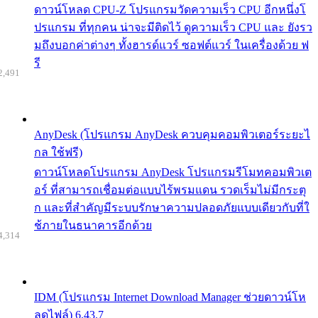
ดาวน์โหลด CPU-Z โปรแกรมวัดความเร็ว CPU อีกหนึ่งโ
ปรแกรม ที่ทุกคน น่าจะมีติดไว้ ดูความเร็ว CPU และ ยังรว
มถึงบอกค่าต่างๆ ทั้งฮารด์แวร์ ซอฟต์แวร์ ในเครื่องด้วย ฟ
รี
2,491
AnyDesk (โปรแกรม AnyDesk ควบคุมคอมพิวเตอร์ระยะไ
กล ใช้ฟรี)
ดาวน์โหลดโปรแกรม AnyDesk โปรแกรมรีโมทคอมพิวเต
อร์ ที่สามารถเชื่อมต่อแบบไร้พรมแดน รวดเร็มไม่มีกระตุ
ก และที่สำคัญมีระบบรักษาความปลอดภัยแบบเดียวกับที่ใ
ช้ภายในธนาคารอีกด้วย
4,314
IDM (โปรแกรม Internet Download Manager ช่วยดาวน์โห
ลดไฟล์) 6.43.7