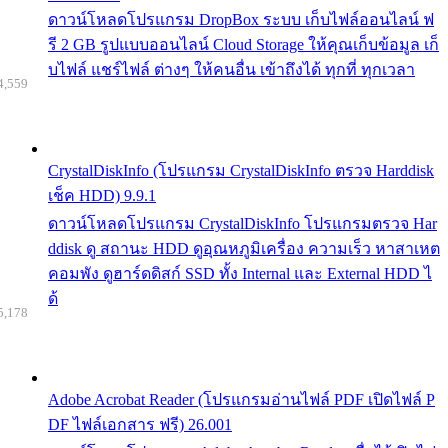
ดาวน์โหลดโปรแกรม DropBox ระบบ เก็บไฟล์ออนไลน์ ฟ
รี 2 GB รูปแบบออนไลน์ Cloud Storage ให้คุณเก็บข้อมูล เก็
บไฟล์ แชร์ไฟล์ ต่างๆ ให้คนอื่น เข้าถึงได้ ทุกที่ ทุกเวลา
4,559
CrystalDiskInfo (โปรแกรม CrystalDiskInfo ตรวจ Harddisk
เช็ค HDD) 9.9.1
ดาวน์โหลดโปรแกรม CrystalDiskInfo โปรแกรมตรวจ Har
ddisk ดู สถานะ HDD ดูอุณหภูมิเครื่อง ความเร็ว หาสาเหต
คอมพัง ดูฮาร์ดดิสก์ SSD ทั้ง Internal และ External HDD ไ
ด้
5,178
Adobe Acrobat Reader (โปรแกรมอ่านไฟล์ PDF เปิดไฟล์ P
DF ไฟล์เอกสาร ฟรี) 26.001