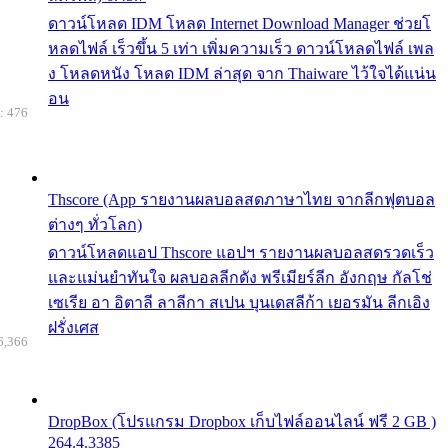
ดาวน์โหลด IDM โหลด Internet Download Manager ช่วยโ
หลดไฟล์ เร็วขึ้น 5 เท่า เพิ่มความเร็ว ดาวน์โหลดไฟล์ เพล
ง โหลดหนัง โหลด IDM ล่าสุด จาก Thaiware ไว้ใจได้แน่น
อน
: 476
Thscore (App รายงานผลบอลสดภาษาไทย จากลีกฟุตบอล
ต่างๆ ทั่วโลก)
ดาวน์โหลดแอป Thscore แอปฯ รายงานผลบอลสดรวดเร็ว
และแม่นยำทันใจ ผลบอลลีกดัง พรีเมียร์ลีก อังกฤษ กัลโช่
เซเรีย อา อิตาลี ลาลีกา สเปน บุนเดสลีก้า เยอรมัน ลีกเอิง
ฝรั่งเศส
6,366
DropBox (โปรแกรม Dropbox เก็บไฟล์ออนไลน์ ฟรี 2 GB )
264.4.3385