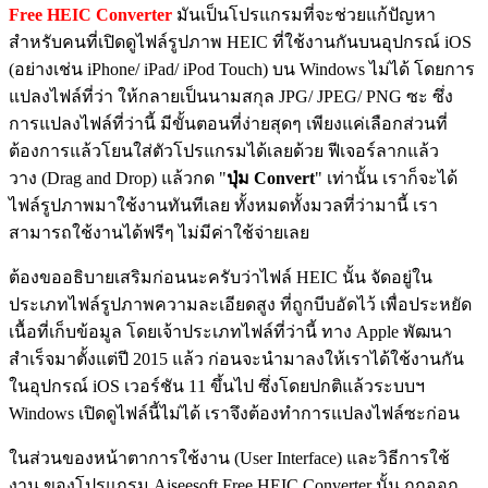
Free HEIC Converter
มันเป็นโปรแกรมที่จะช่วยแก้ปัญหา
สำหรับคนที่เปิดดูไฟล์รูปภาพ HEIC ที่ใช้งานกันบนอุปกรณ์ iOS
(อย่างเช่น iPhone/ iPad/ iPod Touch) บน Windows ไม่ได้ โดยการ
แปลงไฟล์ที่ว่า ให้กลายเป็นนามสกุล JPG/ JPEG/ PNG ซะ ซึ่ง
การแปลงไฟล์ที่ว่านี้ มีขั้นตอนที่ง่ายสุดๆ เพียงแค่เลือกส่วนที่
ต้องการแล้วโยนใส่ตัวโปรแกรมได้เลยด้วย ฟีเจอร์ลากแล้ว
วาง (Drag and Drop) แล้วกด "
ปุ่ม Convert
" เท่านั้น เราก็จะได้
ไฟล์รูปภาพมาใช้งานทันทีเลย ทั้งหมดทั้งมวลที่ว่ามานี้ เรา
สามารถใช้งานได้ฟรีๆ ไม่มีค่าใช้จ่ายเลย
ต้องขออธิบายเสริมก่อนนะครับว่าไฟล์ HEIC นั้น จัดอยู่ใน
ประเภทไฟล์รูปภาพความละเอียดสูง ที่ถูกบีบอัดไว้ เพื่อประหยัด
เนื้อที่เก็บข้อมูล โดยเจ้าประเภทไฟล์ที่ว่านี้ ทาง Apple พัฒนา
สำเร็จมาตั้งแต่ปี 2015 แล้ว ก่อนจะนำมาลงให้เราได้ใช้งานกัน
ในอุปกรณ์ iOS เวอร์ชัน 11 ขึ้นไป ซึ่งโดยปกติแล้วระบบฯ
Windows เปิดดูไฟล์นี้ไม่ได้ เราจึงต้องทำการแปลงไฟล์ซะก่อน
ในส่วนของหน้าตาการใช้งาน (User Interface) และวิธีการใช้
งาน ของโปรแกรม Aiseesoft Free HEIC Converter นั้น ถูกออก