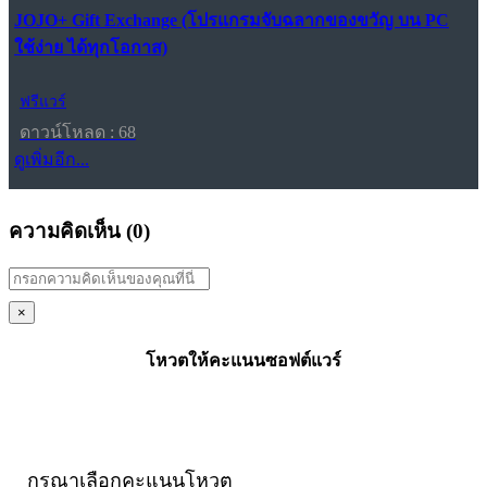
JOJO+ Gift Exchange (โปรแกรมจับฉลากของขวัญ บน PC
ใช้ง่าย ได้ทุกโอกาส)
ฟรีแวร์
ดาวน์โหลด : 68
ดูเพิ่มอีก...
ความคิดเห็น (
0
)
×
โหวตให้คะแนนซอฟต์แวร์
กรุณาเลือกคะแนนโหวต