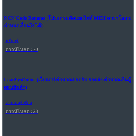
NCN Code Rename (โปรแกรมคัดแยกไฟล์ MIDI คาราโอเกะ
กำหนดเงื่อนไขได้)
ฟรีแวร์
ดาวน์โหลด : 70
LoanSysOnline (เว็บแอป คำนวณยอดรับ ยอดส่ง คำนวณเงินกู้
ผ่อนสินค้า)
คอมเมอร์เชียล
ดาวน์โหลด : 23