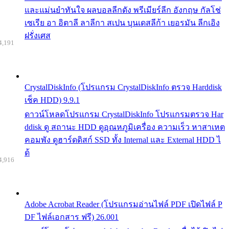
และแม่นยำทันใจ ผลบอลลีกดัง พรีเมียร์ลีก อังกฤษ กัลโช่
เซเรีย อา อิตาลี ลาลีกา สเปน บุนเดสลีก้า เยอรมัน ลีกเอิง
ฝรั่งเศส
4,191
CrystalDiskInfo (โปรแกรม CrystalDiskInfo ตรวจ Harddisk
เช็ค HDD) 9.9.1
ดาวน์โหลดโปรแกรม CrystalDiskInfo โปรแกรมตรวจ Har
ddisk ดู สถานะ HDD ดูอุณหภูมิเครื่อง ความเร็ว หาสาเหต
คอมพัง ดูฮาร์ดดิสก์ SSD ทั้ง Internal และ External HDD ไ
ด้
4,916
Adobe Acrobat Reader (โปรแกรมอ่านไฟล์ PDF เปิดไฟล์ P
DF ไฟล์เอกสาร ฟรี) 26.001