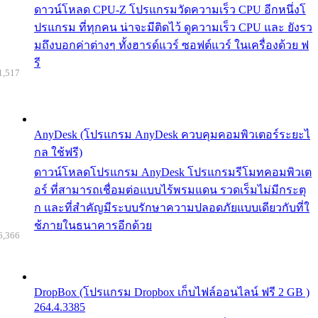
ดาวน์โหลด CPU-Z โปรแกรมวัดความเร็ว CPU อีกหนึ่งโ
ปรแกรม ที่ทุกคน น่าจะมีติดไว้ ดูความเร็ว CPU และ ยังรว
มถึงบอกค่าต่างๆ ทั้งฮารด์แวร์ ซอฟต์แวร์ ในเครื่องด้วย ฟ
รี
1,517
AnyDesk (โปรแกรม AnyDesk ควบคุมคอมพิวเตอร์ระยะไ
กล ใช้ฟรี)
ดาวน์โหลดโปรแกรม AnyDesk โปรแกรมรีโมทคอมพิวเต
อร์ ที่สามารถเชื่อมต่อแบบไร้พรมแดน รวดเร็มไม่มีกระตุ
ก และที่สำคัญมีระบบรักษาความปลอดภัยแบบเดียวกับที่ใ
ช้ภายในธนาคารอีกด้วย
6,366
DropBox (โปรแกรม Dropbox เก็บไฟล์ออนไลน์ ฟรี 2 GB )
264.4.3385