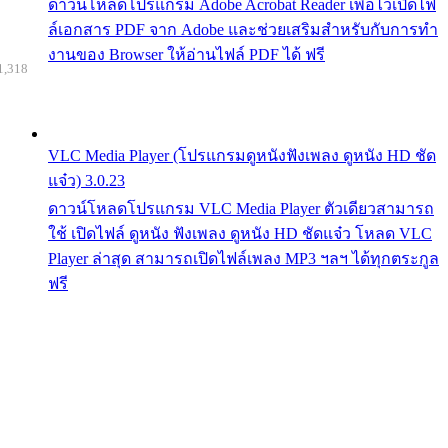
ดาวน์โหลดโปรแกรม Adobe Acrobat Reader เพื่อไว้เปิดไฟ
ล์เอกสาร PDF จาก Adobe และช่วยเสริมสำหรับกับการทำ
งานของ Browser ให้อ่านไฟล์ PDF ได้ ฟรี
1,318
VLC Media Player (โปรแกรมดูหนังฟังเพลง ดูหนัง HD ชัด
แจ๋ว) 3.0.23
ดาวน์โหลดโปรแกรม VLC Media Player ตัวเดียวสามารถ
ใช้ เปิดไฟล์ ดูหนัง ฟังเพลง ดูหนัง HD ชัดแจ๋ว โหลด VLC
Player ล่าสุด สามารถเปิดไฟล์เพลง MP3 ฯลฯ ได้ทุกตระกูล
ฟรี