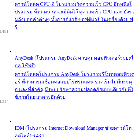
ดาวน์โหลด CPU-Z โปรแกรมวัดความเร็ว CPU อีกหนึ่งโ
ปรแกรม ที่ทุกคน น่าจะมีติดไว้ ดูความเร็ว CPU และ ยังรว
มถึงบอกค่าต่างๆ ทั้งฮารด์แวร์ ซอฟต์แวร์ ในเครื่องด้วย ฟ
รี
2,491
AnyDesk (โปรแกรม AnyDesk ควบคุมคอมพิวเตอร์ระยะไ
กล ใช้ฟรี)
ดาวน์โหลดโปรแกรม AnyDesk โปรแกรมรีโมทคอมพิวเต
อร์ ที่สามารถเชื่อมต่อแบบไร้พรมแดน รวดเร็มไม่มีกระตุ
ก และที่สำคัญมีระบบรักษาความปลอดภัยแบบเดียวกับที่ใ
ช้ภายในธนาคารอีกด้วย
4,314
IDM (โปรแกรม Internet Download Manager ช่วยดาวน์โห
ลดไฟล์) 6.43.7