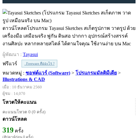
ดาวน์โหลดโปรแกรม Tayasui Sketches สเก็ตรูปภาพ วาดรูป ด้วย
เครื่องมือ เสมือนจริง พู่กัน ดินสอ ปากกา อุปกรณ์สร้างสรรค์
งานศิลปะ หลากหลายสไตล์ ได้ตามใจคุณ ใช้งานง่าย บน Mac
ผู้พัฒนา :
Tayasui
ฟรีแวร์
Freeware คืออะไร ?
หมวดหมู่ :
ซอฟต์แวร์ (Software)
>
โปรแกรมมัลติมีเดีย
>
Illustrations & CAD
เมื่อ : 10 ธันวาคม 2560
ผู้ชม : 14,070
โหวตให้คะแนน
คะแนนโหวต 0 (0 ครั้ง)
ดาวน์โหลด
319
ครั้ง
(สัปดาห์ก่อน 0 ครั้ง)