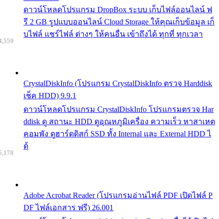
ดาวน์โหลดโปรแกรม DropBox ระบบ เก็บไฟล์ออนไลน์ ฟ
รี 2 GB รูปแบบออนไลน์ Cloud Storage ให้คุณเก็บข้อมูล เก็
บไฟล์ แชร์ไฟล์ ต่างๆ ให้คนอื่น เข้าถึงได้ ทุกที่ ทุกเวลา
4,559
CrystalDiskInfo (โปรแกรม CrystalDiskInfo ตรวจ Harddisk
เช็ค HDD) 9.9.1
ดาวน์โหลดโปรแกรม CrystalDiskInfo โปรแกรมตรวจ Har
ddisk ดู สถานะ HDD ดูอุณหภูมิเครื่อง ความเร็ว หาสาเหต
คอมพัง ดูฮาร์ดดิสก์ SSD ทั้ง Internal และ External HDD ไ
ด้
5,178
Adobe Acrobat Reader (โปรแกรมอ่านไฟล์ PDF เปิดไฟล์ P
DF ไฟล์เอกสาร ฟรี) 26.001