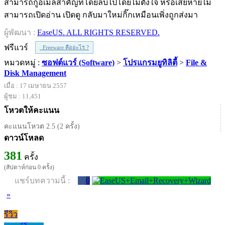
สามารถกู้อีเมลสำคัญที่โดยลบไปโดยไม่ตั้งใจ หรือเสียหายไม่
สามารถเปิดอ่าน เปิดดู กลับมาใหม่กิ๊กเหมือนเพิ่งถูกส่งมา
ผู้พัฒนา :
EaseUS. ALL RIGHTS RESERVED.
ฟรีแวร์
Freeware คืออะไร ?
หมวดหมู่ :
ซอฟต์แวร์ (Software)
>
โปรแกรมยูทิลิตี้
>
File &
Disk Management
เมื่อ : 17 เมษายน 2557
ผู้ชม : 11,451
โหวตให้คะแนน
คะแนนโหวต 2.5 (2 ครั้ง)
ดาวน์โหลด
381
ครั้ง
(สัปดาห์ก่อน 0 ครั้ง)
แชร์บทความนี้ :
0
»
รีวิว