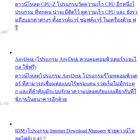
ดาวน์โหลด CPU-Z โปรแกรมวัดความเร็ว CPU อีกหนึ่งโ
ปรแกรม ที่ทุกคน น่าจะมีติดไว้ ดูความเร็ว CPU และ ยังรว
มถึงบอกค่าต่างๆ ทั้งฮารด์แวร์ ซอฟต์แวร์ ในเครื่องด้วย ฟ
รี
1,887
AnyDesk (โปรแกรม AnyDesk ควบคุมคอมพิวเตอร์ระยะไ
กล ใช้ฟรี)
ดาวน์โหลดโปรแกรม AnyDesk โปรแกรมรีโมทคอมพิวเต
อร์ ที่สามารถเชื่อมต่อแบบไร้พรมแดน รวดเร็มไม่มีกระตุ
ก และที่สำคัญมีระบบรักษาความปลอดภัยแบบเดียวกับที่ใ
ช้ภายในธนาคารอีกด้วย
4,159
IDM (โปรแกรม Internet Download Manager ช่วยดาวน์โห
ลดไฟล์) 6.43.7