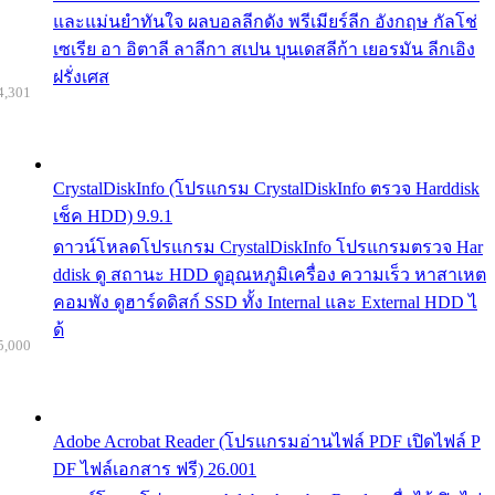
และแม่นยำทันใจ ผลบอลลีกดัง พรีเมียร์ลีก อังกฤษ กัลโช่
เซเรีย อา อิตาลี ลาลีกา สเปน บุนเดสลีก้า เยอรมัน ลีกเอิง
ฝรั่งเศส
4,301
CrystalDiskInfo (โปรแกรม CrystalDiskInfo ตรวจ Harddisk
เช็ค HDD) 9.9.1
ดาวน์โหลดโปรแกรม CrystalDiskInfo โปรแกรมตรวจ Har
ddisk ดู สถานะ HDD ดูอุณหภูมิเครื่อง ความเร็ว หาสาเหต
คอมพัง ดูฮาร์ดดิสก์ SSD ทั้ง Internal และ External HDD ไ
ด้
5,000
Adobe Acrobat Reader (โปรแกรมอ่านไฟล์ PDF เปิดไฟล์ P
DF ไฟล์เอกสาร ฟรี) 26.001