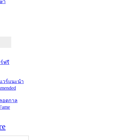
ษา
์ฟรี
แวร์แนะนำ
mended
ตลอดกาล
 Fame
re