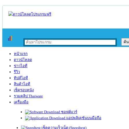
หน้าแรก
ดาวน์โหลด
ข่าวไอที
รีวิว
ทิปส์ไอที
สินค้าไอที
เช็ครอบหนัง
รวมคลิป Thaiware
เครื่องมือ
ซอฟต์แวร์
แอปพลิเคชันบนมือถือ
เช็คความเร็วเน็ต (Speedtest)