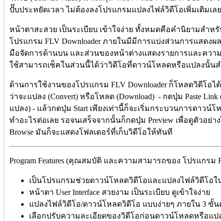
ปั๊บประหยัดเวลา ไม่ต้องลงโปรแกรมแปลงไฟล์วิดีโอเพิ่มเติมเลย
หน้าตาสะสวย เป็นระเบียบ เข้าใจง่าย ทั้งหมดคือคำนิยามสำหรับ
โปรแกรม FLV Downloader ภายในมีมีการแบ่งส่วนการแสดงผลออ
มือจัดการด้านบน และส่วนของหน้าต่างแสดงรายการและความคืบหน้
ใช้สามารถเช็คในส่วนนี้ได้ว่าวิดีโอที่ดาวน์โหลดหรือแปลงนั้นสำเ
ด้านการใช้งานของโปรแกรม FLV Downloader ก็โหลดวิดีโอได้แบ
ว่าจะแปลง (Convert) หรือโหลด (Download) - กดปุ่ม Paste Link
แปลง) - แล้วกดปุ่ม Start เพียงเท่านี้ก็จะเริ่มกระบวนการดาวน์โห
ทำอะไรต่อเลย รอจนเสร็จจากนั้นก็กดปุ่ม Preview เพื่อดูตัวอย่า
Browse มันก็จะแสดงโฟลเดอร์ที่เก็บวิดีโอให้ทันที
Program Features (คุณสมบัติ และความสามารถของ โปรแกรม FL
เป็นโปรแกรมช่วยดาวน์โหลดวิดีโอและแปลงไฟล์วิดีโอในต
หน้าตา User Interface สวยงาม เป็นระเบียบ ดูเข้าใจง่าย
แปลงไฟล์วิดีโอ/ดาวน์โหลดวิดีโอ แบบง่ายๆ ภายใน 3 ขั้
เลือกปรับความละเอียดของวิดีโอก่อนดาวน์โหลดหรือแปล