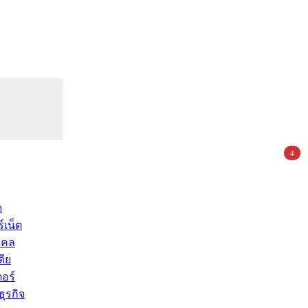
4
ด
์เน็ต
คคล
ดีย
อร์
ุรกิจ