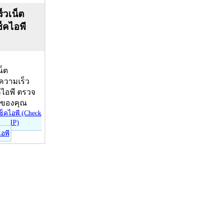
็วเน็ต
ช็คไอพี
น็ต
บความเร็ว
คไอพี ตรวจ
ีของคุณ
ไอพี