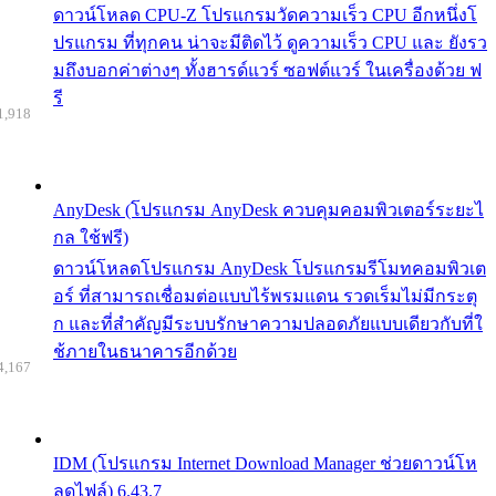
ดาวน์โหลด CPU-Z โปรแกรมวัดความเร็ว CPU อีกหนึ่งโ
ปรแกรม ที่ทุกคน น่าจะมีติดไว้ ดูความเร็ว CPU และ ยังรว
มถึงบอกค่าต่างๆ ทั้งฮารด์แวร์ ซอฟต์แวร์ ในเครื่องด้วย ฟ
รี
1,918
AnyDesk (โปรแกรม AnyDesk ควบคุมคอมพิวเตอร์ระยะไ
กล ใช้ฟรี)
ดาวน์โหลดโปรแกรม AnyDesk โปรแกรมรีโมทคอมพิวเต
อร์ ที่สามารถเชื่อมต่อแบบไร้พรมแดน รวดเร็มไม่มีกระตุ
ก และที่สำคัญมีระบบรักษาความปลอดภัยแบบเดียวกับที่ใ
ช้ภายในธนาคารอีกด้วย
4,167
IDM (โปรแกรม Internet Download Manager ช่วยดาวน์โห
ลดไฟล์) 6.43.7