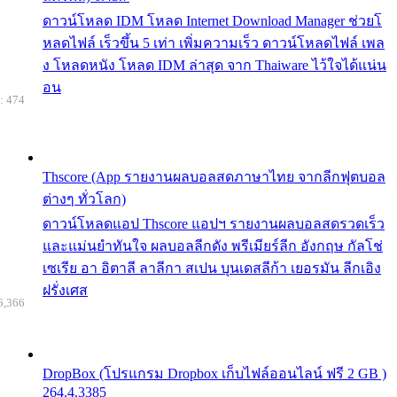
ดาวน์โหลด IDM โหลด Internet Download Manager ช่วยโ
หลดไฟล์ เร็วขึ้น 5 เท่า เพิ่มความเร็ว ดาวน์โหลดไฟล์ เพล
ง โหลดหนัง โหลด IDM ล่าสุด จาก Thaiware ไว้ใจได้แน่น
อน
: 474
Thscore (App รายงานผลบอลสดภาษาไทย จากลีกฟุตบอล
ต่างๆ ทั่วโลก)
ดาวน์โหลดแอป Thscore แอปฯ รายงานผลบอลสดรวดเร็ว
และแม่นยำทันใจ ผลบอลลีกดัง พรีเมียร์ลีก อังกฤษ กัลโช่
เซเรีย อา อิตาลี ลาลีกา สเปน บุนเดสลีก้า เยอรมัน ลีกเอิง
ฝรั่งเศส
6,366
DropBox (โปรแกรม Dropbox เก็บไฟล์ออนไลน์ ฟรี 2 GB )
264.4.3385