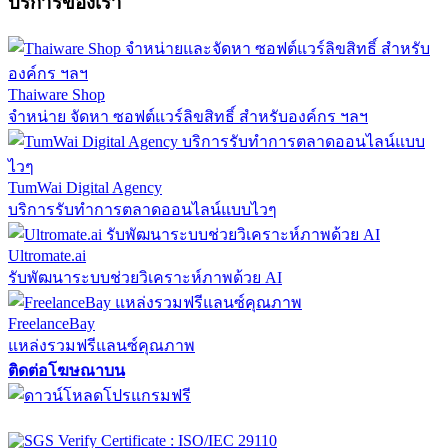
บริการของเรา
Thaiware Shop
จำหน่าย จัดหา ซอฟต์แวร์ลิขสิทธิ์ สำหรับองค์กร ฯลฯ
TumWai Digital Agency
บริการรับทำการตลาดออนไลน์แบบไวๆ
Ultromate.ai
รับพัฒนาระบบช่วยวิเคราะห์ภาพด้วย AI
FreelanceBay
แหล่งรวมฟรีแลนซ์คุณภาพ
ติดต่อโฆษณาบน