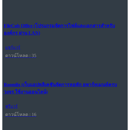
FileCub Office (โปรแกรมจัดการไฟล์และเอกสารสำหรับ
องค์กร ผ่าน LAN)
แชร์แวร์
ดาวน์โหลด : 35
Roomlix (เว็บแอปพลิเคชันจัดการหอพัก อพาร์ทเมนท์ครบ
วงจร ใช้งานออนไลน์)
ฟรีแวร์
ดาวน์โหลด : 16