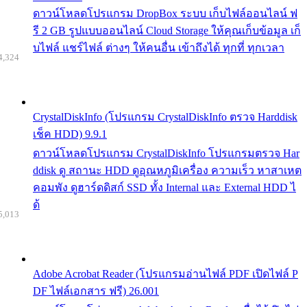
ดาวน์โหลดโปรแกรม DropBox ระบบ เก็บไฟล์ออนไลน์ ฟ
รี 2 GB รูปแบบออนไลน์ Cloud Storage ให้คุณเก็บข้อมูล เก็
บไฟล์ แชร์ไฟล์ ต่างๆ ให้คนอื่น เข้าถึงได้ ทุกที่ ทุกเวลา
4,324
CrystalDiskInfo (โปรแกรม CrystalDiskInfo ตรวจ Harddisk
เช็ค HDD) 9.9.1
ดาวน์โหลดโปรแกรม CrystalDiskInfo โปรแกรมตรวจ Har
ddisk ดู สถานะ HDD ดูอุณหภูมิเครื่อง ความเร็ว หาสาเหต
คอมพัง ดูฮาร์ดดิสก์ SSD ทั้ง Internal และ External HDD ไ
ด้
5,013
Adobe Acrobat Reader (โปรแกรมอ่านไฟล์ PDF เปิดไฟล์ P
DF ไฟล์เอกสาร ฟรี) 26.001