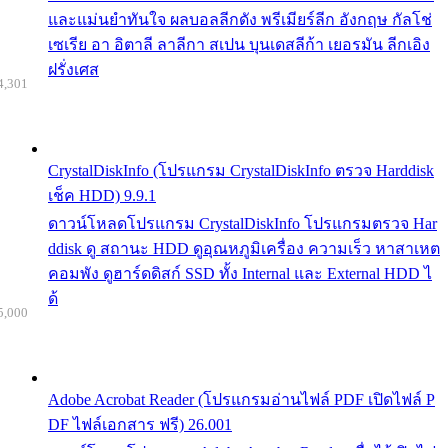
และแม่นยำทันใจ ผลบอลลีกดัง พรีเมียร์ลีก อังกฤษ กัลโช่
เซเรีย อา อิตาลี ลาลีกา สเปน บุนเดสลีก้า เยอรมัน ลีกเอิง
ฝรั่งเศส
4,301
CrystalDiskInfo (โปรแกรม CrystalDiskInfo ตรวจ Harddisk
เช็ค HDD) 9.9.1
ดาวน์โหลดโปรแกรม CrystalDiskInfo โปรแกรมตรวจ Har
ddisk ดู สถานะ HDD ดูอุณหภูมิเครื่อง ความเร็ว หาสาเหต
คอมพัง ดูฮาร์ดดิสก์ SSD ทั้ง Internal และ External HDD ไ
ด้
5,000
Adobe Acrobat Reader (โปรแกรมอ่านไฟล์ PDF เปิดไฟล์ P
DF ไฟล์เอกสาร ฟรี) 26.001