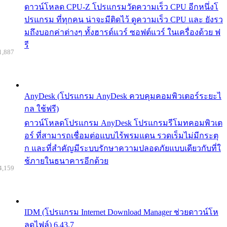
ดาวน์โหลด CPU-Z โปรแกรมวัดความเร็ว CPU อีกหนึ่งโ
ปรแกรม ที่ทุกคน น่าจะมีติดไว้ ดูความเร็ว CPU และ ยังรว
มถึงบอกค่าต่างๆ ทั้งฮารด์แวร์ ซอฟต์แวร์ ในเครื่องด้วย ฟ
รี
1,887
AnyDesk (โปรแกรม AnyDesk ควบคุมคอมพิวเตอร์ระยะไ
กล ใช้ฟรี)
ดาวน์โหลดโปรแกรม AnyDesk โปรแกรมรีโมทคอมพิวเต
อร์ ที่สามารถเชื่อมต่อแบบไร้พรมแดน รวดเร็มไม่มีกระตุ
ก และที่สำคัญมีระบบรักษาความปลอดภัยแบบเดียวกับที่ใ
ช้ภายในธนาคารอีกด้วย
4,159
IDM (โปรแกรม Internet Download Manager ช่วยดาวน์โห
ลดไฟล์) 6.43.7