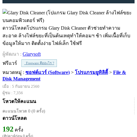
ดาวน์โหลดโปรแกรม Glary Disk Cleaner ตัวช่วยทำความ
สะอาด ล้างไฟล์ขยะที่เป็นต้นเหตุทำให้คอมฯ ช้า เพิ่มเนื้อที่เก็บ
ข้อมูลให้มาก ติดตั้งง่าย ไฟล์เล็ก ใช้ฟรี
ผู้พัฒนา :
Glarysoft
ฟรีแวร์
Freeware คืออะไร ?
หมวดหมู่ :
ซอฟต์แวร์ (Software)
>
โปรแกรมยูทิลิตี้
>
File &
Disk Management
เมื่อ : 5 กันยายน 2560
ผู้ชม : 7,356
โหวตให้คะแนน
คะแนนโหวต 0 (0 ครั้ง)
ดาวน์โหลด
192
ครั้ง
(สัปดาห์ก่อน 0 ครั้ง)