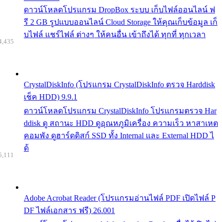
ดาวน์โหลดโปรแกรม DropBox ระบบ เก็บไฟล์ออนไลน์ ฟ
รี 2 GB รูปแบบออนไลน์ Cloud Storage ให้คุณเก็บข้อมูล เก็
บไฟล์ แชร์ไฟล์ ต่างๆ ให้คนอื่น เข้าถึงได้ ทุกที่ ทุกเวลา
4,435
CrystalDiskInfo (โปรแกรม CrystalDiskInfo ตรวจ Harddisk
เช็ค HDD) 9.9.1
ดาวน์โหลดโปรแกรม CrystalDiskInfo โปรแกรมตรวจ Har
ddisk ดู สถานะ HDD ดูอุณหภูมิเครื่อง ความเร็ว หาสาเหต
คอมพัง ดูฮาร์ดดิสก์ SSD ทั้ง Internal และ External HDD ไ
ด้
5,111
Adobe Acrobat Reader (โปรแกรมอ่านไฟล์ PDF เปิดไฟล์ P
DF ไฟล์เอกสาร ฟรี) 26.001