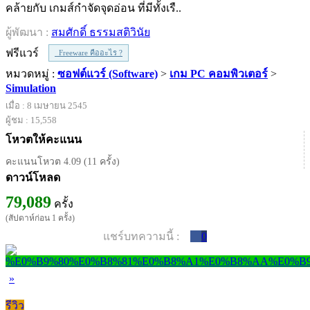
คล้ายกับ เกมส์กำจัดจุดอ่อน ที่มีทั้งเรื..
ผู้พัฒนา :
สมศักดิ์ ธรรมสติวินัย
ฟรีแวร์
Freeware คืออะไร ?
หมวดหมู่ :
ซอฟต์แวร์ (Software)
>
เกม PC คอมพิวเตอร์
>
Simulation
เมื่อ : 8 เมษายน 2545
ผู้ชม : 15,558
โหวตให้คะแนน
คะแนนโหวต 4.09 (11 ครั้ง)
ดาวน์โหลด
79,089
ครั้ง
(สัปดาห์ก่อน 1 ครั้ง)
แชร์บทความนี้ :
0
»
รีวิว