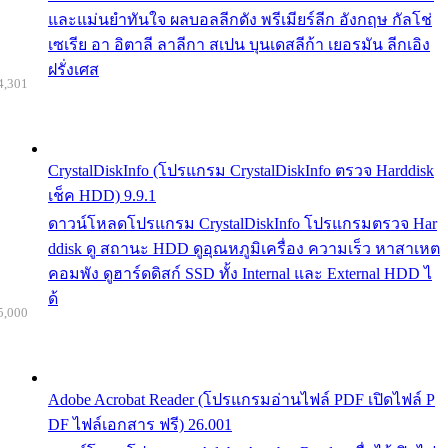
และแม่นยำทันใจ ผลบอลลีกดัง พรีเมียร์ลีก อังกฤษ กัลโช่
เซเรีย อา อิตาลี ลาลีกา สเปน บุนเดสลีก้า เยอรมัน ลีกเอิง
ฝรั่งเศส
4,301
CrystalDiskInfo (โปรแกรม CrystalDiskInfo ตรวจ Harddisk
เช็ค HDD) 9.9.1
ดาวน์โหลดโปรแกรม CrystalDiskInfo โปรแกรมตรวจ Har
ddisk ดู สถานะ HDD ดูอุณหภูมิเครื่อง ความเร็ว หาสาเหต
คอมพัง ดูฮาร์ดดิสก์ SSD ทั้ง Internal และ External HDD ไ
ด้
5,000
Adobe Acrobat Reader (โปรแกรมอ่านไฟล์ PDF เปิดไฟล์ P
DF ไฟล์เอกสาร ฟรี) 26.001