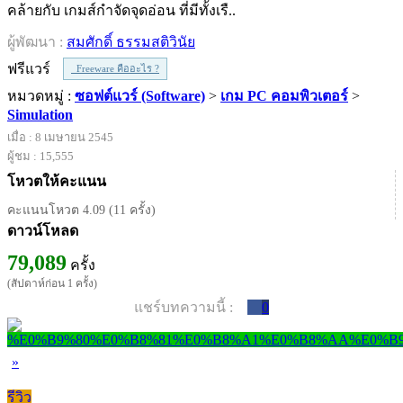
คล้ายกับ เกมส์กำจัดจุดอ่อน ที่มีทั้งเรื..
ผู้พัฒนา :
สมศักดิ์ ธรรมสติวินัย
ฟรีแวร์
Freeware คืออะไร ?
หมวดหมู่ :
ซอฟต์แวร์ (Software)
>
เกม PC คอมพิวเตอร์
>
Simulation
เมื่อ : 8 เมษายน 2545
ผู้ชม : 15,555
โหวตให้คะแนน
คะแนนโหวต 4.09 (11 ครั้ง)
ดาวน์โหลด
79,089
ครั้ง
(สัปดาห์ก่อน 1 ครั้ง)
แชร์บทความนี้ :
0
»
รีวิว