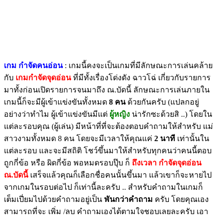
เกม กำจัดคนอ่อน
: เกมนี้คงจะเป็นเกมที่มีลักษณะการเล่นคล้าย
กับ
เกมกำจัดจุดอ่อน
ที่มีทั้งเรื่องโด่งดัง ฉาวโฉ่ เกี่ยวกับรายการ
มาทั้งก่อนเปิดรายการจนมาถึง ณ.บัดนี้ ลักษณะการเล่นภายใน
เกมนี้ก็จะมีผู้เข้าแข่งขันทั้งหมด
8 คน
ด้วยกันครับ (แปลกอยู่
อย่างว่าทำไม ผู้เข้าแข่งขันมีแต่
ผู้หญิง
น่ารักซะด้วยสิ ..) โดยใน
แต่ละรอบคุณ (ผู้เล่น) มีหน้าที่ที่จะต้องตอบคำถามให้สำหรับ แม่
สาวงามทั้งหมด 8 คน โดยจะมีเวลาให้คุณแค่
2 นาที
เท่านั้นใน
แต่ละรอบ และจะมีสถิติ โชว์ขึ้นมาให้สำหรับทุกคนว่าคนนี้ตอบ
ถูกกี่ข้อ หรือ ผิดกี่ข้อ พอหมดรอบปุ๊บ ก็
ถึงเวลา กำจัดจุดอ่อน
ณ.บัดนี้
เสร็จแล้วคุณก็เลือกชื่อคนนั้นขึ้นมา แล้วเขาก็จะหายไป
จากเกมในรอบต่อไป ก็เท่านี้ละครับ .. สำหรับคำถามในเกมก็
เต็มเปี่ยมไปด้วยคำถามอยู่เป็น
พันกว่าคำถาม
ครับ โดยคุณเอง
สามารถที่จะ เพิ่ม /ลบ คำถามเองได้ตามใจชอบเลยละครับ เอา