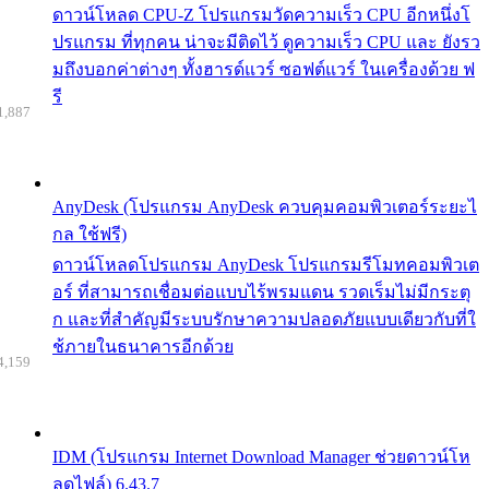
ดาวน์โหลด CPU-Z โปรแกรมวัดความเร็ว CPU อีกหนึ่งโ
ปรแกรม ที่ทุกคน น่าจะมีติดไว้ ดูความเร็ว CPU และ ยังรว
มถึงบอกค่าต่างๆ ทั้งฮารด์แวร์ ซอฟต์แวร์ ในเครื่องด้วย ฟ
รี
1,887
AnyDesk (โปรแกรม AnyDesk ควบคุมคอมพิวเตอร์ระยะไ
กล ใช้ฟรี)
ดาวน์โหลดโปรแกรม AnyDesk โปรแกรมรีโมทคอมพิวเต
อร์ ที่สามารถเชื่อมต่อแบบไร้พรมแดน รวดเร็มไม่มีกระตุ
ก และที่สำคัญมีระบบรักษาความปลอดภัยแบบเดียวกับที่ใ
ช้ภายในธนาคารอีกด้วย
4,159
IDM (โปรแกรม Internet Download Manager ช่วยดาวน์โห
ลดไฟล์) 6.43.7