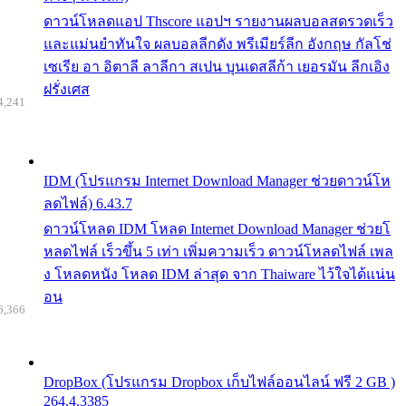
ดาวน์โหลดแอป Thscore แอปฯ รายงานผลบอลสดรวดเร็ว
และแม่นยำทันใจ ผลบอลลีกดัง พรีเมียร์ลีก อังกฤษ กัลโช่
เซเรีย อา อิตาลี ลาลีกา สเปน บุนเดสลีก้า เยอรมัน ลีกเอิง
ฝรั่งเศส
4,241
IDM (โปรแกรม Internet Download Manager ช่วยดาวน์โห
ลดไฟล์) 6.43.7
ดาวน์โหลด IDM โหลด Internet Download Manager ช่วยโ
หลดไฟล์ เร็วขึ้น 5 เท่า เพิ่มความเร็ว ดาวน์โหลดไฟล์ เพล
ง โหลดหนัง โหลด IDM ล่าสุด จาก Thaiware ไว้ใจได้แน่น
อน
6,366
DropBox (โปรแกรม Dropbox เก็บไฟล์ออนไลน์ ฟรี 2 GB )
264.4.3385