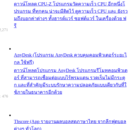
ดาวน์โหลด CPU-Z โปรแกรมวัดความเร็ว CPU อีกหนึ่งโ
ปรแกรม ที่ทุกคน น่าจะมีติดไว้ ดูความเร็ว CPU และ ยังรว
มถึงบอกค่าต่างๆ ทั้งฮารด์แวร์ ซอฟต์แวร์ ในเครื่องด้วย ฟ
รี
2,271
AnyDesk (โปรแกรม AnyDesk ควบคุมคอมพิวเตอร์ระยะไ
กล ใช้ฟรี)
ดาวน์โหลดโปรแกรม AnyDesk โปรแกรมรีโมทคอมพิวเต
อร์ ที่สามารถเชื่อมต่อแบบไร้พรมแดน รวดเร็มไม่มีกระตุ
ก และที่สำคัญมีระบบรักษาความปลอดภัยแบบเดียวกับที่ใ
ช้ภายในธนาคารอีกด้วย
: 476
Thscore (App รายงานผลบอลสดภาษาไทย จากลีกฟุตบอล
ต่างๆ ทั่วโลก)