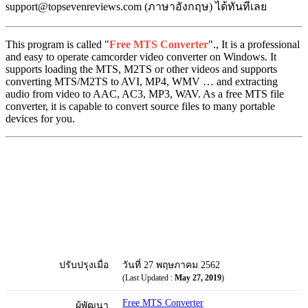
support@topsevenreviews.com (ภาษาอังกฤษ) ได้ทันทีเลย
This program is called "
Free MTS Converter
"., It is a professional
and easy to operate camcorder video converter on Windows. It
supports loading the MTS, M2TS or other videos and supports
converting MTS/M2TS to AVI, MP4, WMV … and extracting
audio from video to AAC, AC3, MP3, WAV. As a free MTS file
converter, it is capable to convert source files to many portable
devices for you.
ปรับปรุงเมื่อ
วันที่ 27 พฤษภาคม 2562
(Last Updated :
May 27, 2019
)
Free MTS Converter
ผู้พัฒนา