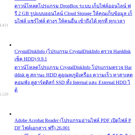
ดาวน์โหลดโปรแกรม DropBox ระบบ เก็บไฟล์ออนไลน์ ฟ
รี 2 GB รูปแบบออนไลน์ Cloud Storage ให้คุณเก็บข้อมูล เก็
บไฟล์ แชร์ไฟล์ ต่างๆ ให้คนอื่น เข้าถึงได้ ทุกที่ ทุกเวลา
4,451
CrystalDiskInfo (โปรแกรม CrystalDiskInfo ตรวจ Harddisk
เช็ค HDD) 9.9.1
ดาวน์โหลดโปรแกรม CrystalDiskInfo โปรแกรมตรวจ Har
ddisk ดู สถานะ HDD ดูอุณหภูมิเครื่อง ความเร็ว หาสาเหต
คอมพัง ดูฮาร์ดดิสก์ SSD ทั้ง Internal และ External HDD ไ
ด้
5,120
Adobe Acrobat Reader (โปรแกรมอ่านไฟล์ PDF เปิดไฟล์ P
DF ไฟล์เอกสาร ฟรี) 26.001