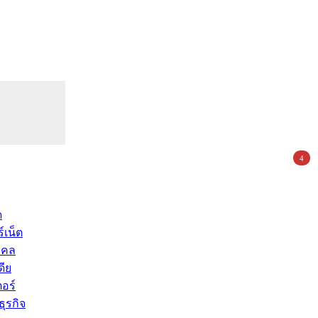
4
ด
์เน็ต
คคล
ดีย
อร์
ุรกิจ