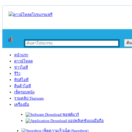
หน้าแรก
ดาวน์โหลด
ข่าวไอที
รีวิว
ทิปส์ไอที
สินค้าไอที
เช็ครอบหนัง
รวมคลิป Thaiware
เครื่องมือ
ซอฟต์แวร์
แอปพลิเคชันบนมือถือ
เช็คความเร็วเน็ต (Speedtest)