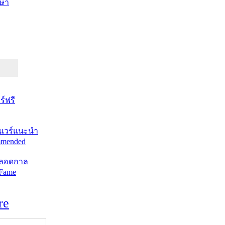
ษา
์ฟรี
แวร์แนะนำ
mended
ตลอดกาล
 Fame
re