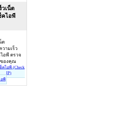
็วเน็ต
ช็คไอพี
น็ต
บความเร็ว
คไอพี ตรวจ
ีของคุณ
ไอพี