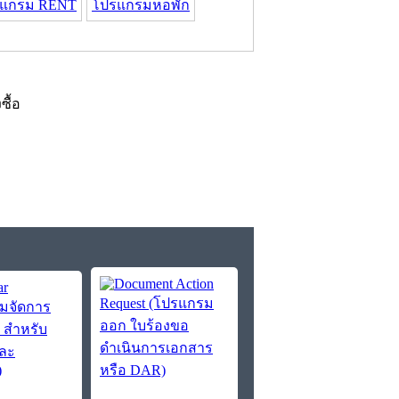
รแกรม RENT
โปรแกรมหอพัก
งซื้อ