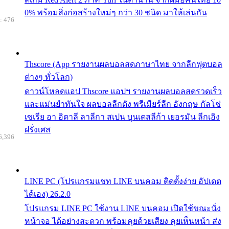
0% พร้อมสิ่งก่อสร้างใหม่ๆ กว่า 30 ชนิด มาให้เล่นกัน
: 476
Thscore (App รายงานผลบอลสดภาษาไทย จากลีกฟุตบอล
ต่างๆ ทั่วโลก)
ดาวน์โหลดแอป Thscore แอปฯ รายงานผลบอลสดรวดเร็ว
และแม่นยำทันใจ ผลบอลลีกดัง พรีเมียร์ลีก อังกฤษ กัลโช่
เซเรีย อา อิตาลี ลาลีกา สเปน บุนเดสลีก้า เยอรมัน ลีกเอิง
ฝรั่งเศส
6,396
LINE PC (โปรแกรมแชท LINE บนคอม ติดตั้งง่าย อัปเดต
ได้เอง) 26.2.0
โปรแกรม LINE PC ใช้งาน LINE บนคอม เปิดใช้ขณะนั่ง
หน้าจอ ได้อย่างสะดวก พร้อมคุยด้วยเสียง คุยเห็นหน้า ส่ง