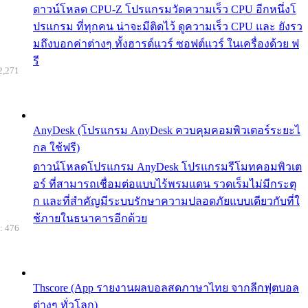
ดาวน์โหลด CPU-Z โปรแกรมวัดความเร็ว CPU อีกหนึ่งโ
ปรแกรม ที่ทุกคน น่าจะมีติดไว้ ดูความเร็ว CPU และ ยังรว
มถึงบอกค่าต่างๆ ทั้งฮารด์แวร์ ซอฟต์แวร์ ในเครื่องด้วย ฟ
รี
2,271
AnyDesk (โปรแกรม AnyDesk ควบคุมคอมพิวเตอร์ระยะไ
กล ใช้ฟรี)
ดาวน์โหลดโปรแกรม AnyDesk โปรแกรมรีโมทคอมพิวเต
อร์ ที่สามารถเชื่อมต่อแบบไร้พรมแดน รวดเร็มไม่มีกระตุ
ก และที่สำคัญมีระบบรักษาความปลอดภัยแบบเดียวกับที่ใ
ช้ภายในธนาคารอีกด้วย
: 476
Thscore (App รายงานผลบอลสดภาษาไทย จากลีกฟุตบอล
ต่างๆ ทั่วโลก)