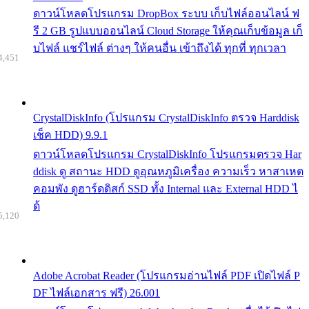
ดาวน์โหลดโปรแกรม DropBox ระบบ เก็บไฟล์ออนไลน์ ฟ
รี 2 GB รูปแบบออนไลน์ Cloud Storage ให้คุณเก็บข้อมูล เก็
บไฟล์ แชร์ไฟล์ ต่างๆ ให้คนอื่น เข้าถึงได้ ทุกที่ ทุกเวลา
4,451
CrystalDiskInfo (โปรแกรม CrystalDiskInfo ตรวจ Harddisk
เช็ค HDD) 9.9.1
ดาวน์โหลดโปรแกรม CrystalDiskInfo โปรแกรมตรวจ Har
ddisk ดู สถานะ HDD ดูอุณหภูมิเครื่อง ความเร็ว หาสาเหต
คอมพัง ดูฮาร์ดดิสก์ SSD ทั้ง Internal และ External HDD ไ
ด้
5,120
Adobe Acrobat Reader (โปรแกรมอ่านไฟล์ PDF เปิดไฟล์ P
DF ไฟล์เอกสาร ฟรี) 26.001