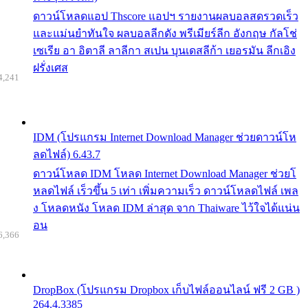
ดาวน์โหลดแอป Thscore แอปฯ รายงานผลบอลสดรวดเร็ว
และแม่นยำทันใจ ผลบอลลีกดัง พรีเมียร์ลีก อังกฤษ กัลโช่
เซเรีย อา อิตาลี ลาลีกา สเปน บุนเดสลีก้า เยอรมัน ลีกเอิง
ฝรั่งเศส
4,241
IDM (โปรแกรม Internet Download Manager ช่วยดาวน์โห
ลดไฟล์) 6.43.7
ดาวน์โหลด IDM โหลด Internet Download Manager ช่วยโ
หลดไฟล์ เร็วขึ้น 5 เท่า เพิ่มความเร็ว ดาวน์โหลดไฟล์ เพล
ง โหลดหนัง โหลด IDM ล่าสุด จาก Thaiware ไว้ใจได้แน่น
อน
6,366
DropBox (โปรแกรม Dropbox เก็บไฟล์ออนไลน์ ฟรี 2 GB )
264.4.3385