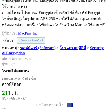
ดาวน์โหลดโปรแกรม Encrypto เข้ารหัสไฟล์ ตั้งรหัส Encrypt
ไฟล์ระดับสูงในรูปแบบ AES-256 ช่วยให้ไฟล์ของคุณปลอดภัย
พร้อมส่งต่อจากเครื่อง Windows ไปยังเครื่อง Mac ได้ ใช้ง่าย ฟรี
ผู้พัฒนา :
MacPaw Inc.
ฟรีแวร์
Freeware คืออะไร ?
หมวดหมู่ :
ซอฟต์แวร์ (Software)
>
โปรแกรมยูทิลิตี้
>
Security
& Encryption
เมื่อ : 9 สิงหาคม 2560
ผู้ชม : 9,786
โหวตให้คะแนน
คะแนนโหวต 0 (0 ครั้ง)
ดาวน์โหลด
211
ครั้ง
(สัปดาห์ก่อน 0 ครั้ง)
แชร์บทความนี้ :
0