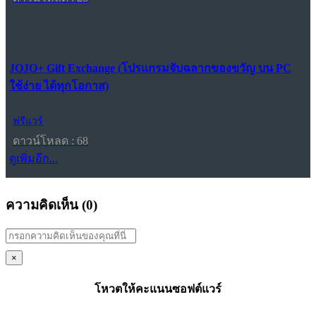
JOJO+ Gift Exchange (โปรแกรมจับฉลากของขวัญ บน PC
ใช้ง่าย ได้ทุกโอกาส)
ฟรีแวร์
ดาวน์โหลด : 68
ดูเพิ่มอีก...
ความคิดเห็น (
0
)
×
โหวตให้คะแนนซอฟต์แวร์