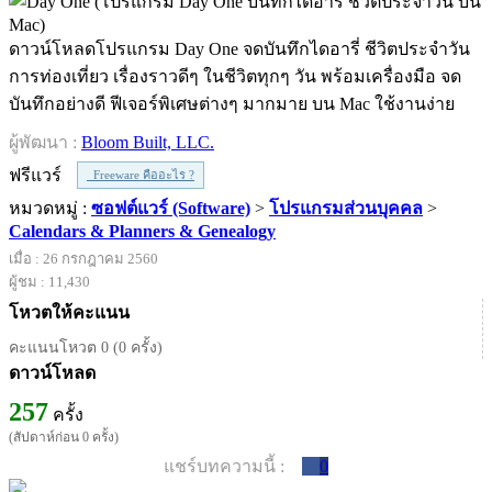
ดาวน์โหลดโปรแกรม Day One จดบันทึกไดอารี่ ชีวิตประจำวัน
การท่องเที่ยว เรื่องราวดีๆ ในชีวิตทุกๆ วัน พร้อมเครื่องมือ จด
บันทึกอย่างดี ฟีเจอร์พิเศษต่างๆ มากมาย บน Mac ใช้งานง่าย
ผู้พัฒนา :
Bloom Built, LLC.
ฟรีแวร์
Freeware คืออะไร ?
หมวดหมู่ :
ซอฟต์แวร์ (Software)
>
โปรแกรมส่วนบุคคล
>
Calendars & Planners & Genealogy
เมื่อ : 26 กรกฎาคม 2560
ผู้ชม : 11,430
โหวตให้คะแนน
คะแนนโหวต 0 (0 ครั้ง)
ดาวน์โหลด
257
ครั้ง
(สัปดาห์ก่อน 0 ครั้ง)
แชร์บทความนี้ :
0