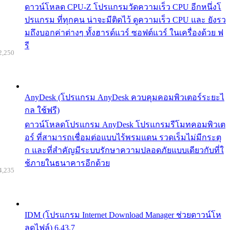
ดาวน์โหลด CPU-Z โปรแกรมวัดความเร็ว CPU อีกหนึ่งโ
ปรแกรม ที่ทุกคน น่าจะมีติดไว้ ดูความเร็ว CPU และ ยังรว
มถึงบอกค่าต่างๆ ทั้งฮารด์แวร์ ซอฟต์แวร์ ในเครื่องด้วย ฟ
รี
2,250
AnyDesk (โปรแกรม AnyDesk ควบคุมคอมพิวเตอร์ระยะไ
กล ใช้ฟรี)
ดาวน์โหลดโปรแกรม AnyDesk โปรแกรมรีโมทคอมพิวเต
อร์ ที่สามารถเชื่อมต่อแบบไร้พรมแดน รวดเร็มไม่มีกระตุ
ก และที่สำคัญมีระบบรักษาความปลอดภัยแบบเดียวกับที่ใ
ช้ภายในธนาคารอีกด้วย
4,235
IDM (โปรแกรม Internet Download Manager ช่วยดาวน์โห
ลดไฟล์) 6.43.7