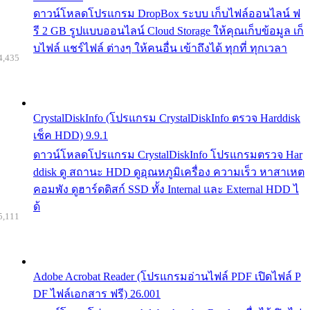
ดาวน์โหลดโปรแกรม DropBox ระบบ เก็บไฟล์ออนไลน์ ฟ
รี 2 GB รูปแบบออนไลน์ Cloud Storage ให้คุณเก็บข้อมูล เก็
บไฟล์ แชร์ไฟล์ ต่างๆ ให้คนอื่น เข้าถึงได้ ทุกที่ ทุกเวลา
4,435
CrystalDiskInfo (โปรแกรม CrystalDiskInfo ตรวจ Harddisk
เช็ค HDD) 9.9.1
ดาวน์โหลดโปรแกรม CrystalDiskInfo โปรแกรมตรวจ Har
ddisk ดู สถานะ HDD ดูอุณหภูมิเครื่อง ความเร็ว หาสาเหต
คอมพัง ดูฮาร์ดดิสก์ SSD ทั้ง Internal และ External HDD ไ
ด้
5,111
Adobe Acrobat Reader (โปรแกรมอ่านไฟล์ PDF เปิดไฟล์ P
DF ไฟล์เอกสาร ฟรี) 26.001