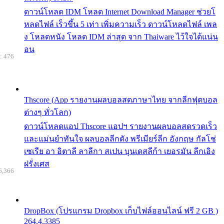
ดาวน์โหลด IDM โหลด Internet Download Manager ช่วยโ
หลดไฟล์ เร็วขึ้น 5 เท่า เพิ่มความเร็ว ดาวน์โหลดไฟล์ เพล
ง โหลดหนัง โหลด IDM ล่าสุด จาก Thaiware ไว้ใจได้แน่น
อน
: 476
Thscore (App รายงานผลบอลสดภาษาไทย จากลีกฟุตบอล
ต่างๆ ทั่วโลก)
ดาวน์โหลดแอป Thscore แอปฯ รายงานผลบอลสดรวดเร็ว
และแม่นยำทันใจ ผลบอลลีกดัง พรีเมียร์ลีก อังกฤษ กัลโช่
เซเรีย อา อิตาลี ลาลีกา สเปน บุนเดสลีก้า เยอรมัน ลีกเอิง
ฝรั่งเศส
6,366
DropBox (โปรแกรม Dropbox เก็บไฟล์ออนไลน์ ฟรี 2 GB )
264.4.3385