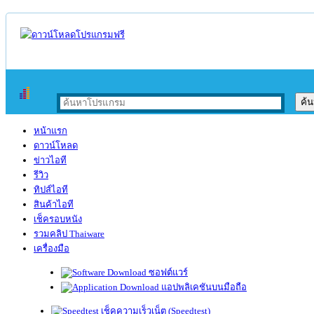
หน้าแรก
ดาวน์โหลด
ข่าวไอที
รีวิว
ทิปส์ไอที
สินค้าไอที
เช็ครอบหนัง
รวมคลิป Thaiware
เครื่องมือ
ซอฟต์แวร์
แอปพลิเคชันบนมือถือ
เช็คความเร็วเน็ต (Speedtest)