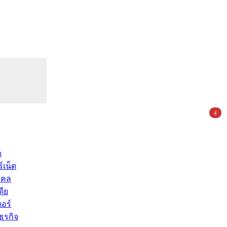
4
ด
์เน็ต
คคล
ดีย
อร์
ุรกิจ