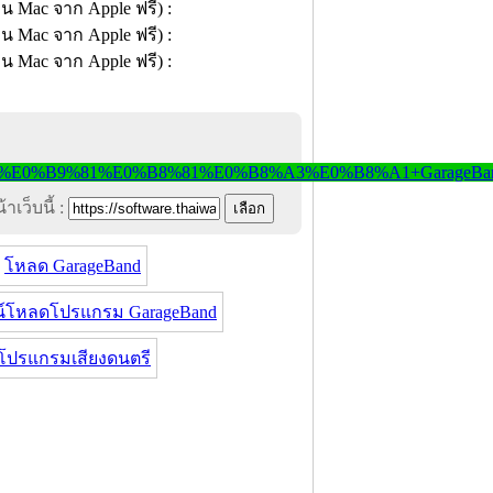
าเว็บนี้ :
โหลด GarageBand
น์โหลดโปรแกรม GarageBand
โปรแกรมเสียงดนตรี