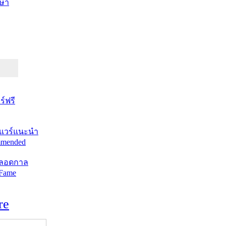
ษา
์ฟรี
แวร์แนะนำ
mended
ตลอดกาล
 Fame
re