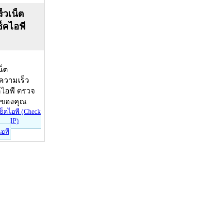
็วเน็ต
ช็คไอพี
น็ต
บความเร็ว
คไอพี ตรวจ
ีของคุณ
ไอพี