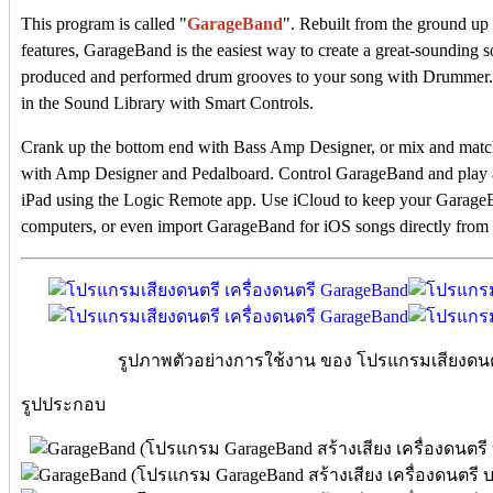
This program is called "
GarageBand
". Rebuilt from the ground u
features, GarageBand is the easiest way to create a great-sounding 
produced and performed drum grooves to your song with Drummer. 
in the Sound Library with Smart Controls.
Crank up the bottom end with Bass Amp Designer, or mix and match 
with Amp Designer and Pedalboard. Control GarageBand and play a
iPad using the Logic Remote app. Use iCloud to keep your GarageB
computers, or even import GarageBand for iOS songs directly from
รูปภาพตัวอย่างการใช้งาน ของ โปรแกรมเสียงดนตร
รูปประกอบ