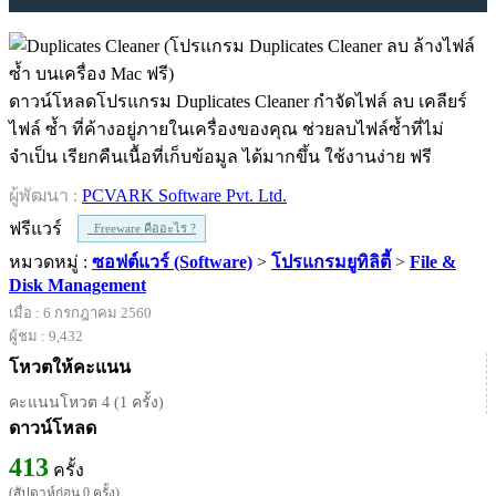
ดาวน์โหลดโปรแกรม Duplicates Cleaner กำจัดไฟล์ ลบ เคลียร์
ไฟล์ ซ้ำ ที่ค้างอยู่ภายในเครื่องของคุณ ช่วยลบไฟล์ซ้ำที่ไม่
จำเป็น เรียกคืนเนื้อที่เก็บข้อมูล ได้มากขึ้น ใช้งานง่าย ฟรี
ผู้พัฒนา :
PCVARK Software Pvt. Ltd.
ฟรีแวร์
Freeware คืออะไร ?
หมวดหมู่ :
ซอฟต์แวร์ (Software)
>
โปรแกรมยูทิลิตี้
>
File &
Disk Management
เมื่อ : 6 กรกฎาคม 2560
ผู้ชม : 9,432
โหวตให้คะแนน
คะแนนโหวต 4 (1 ครั้ง)
ดาวน์โหลด
413
ครั้ง
(สัปดาห์ก่อน 0 ครั้ง)