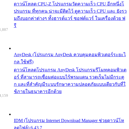
ดาวน์โหลด CPU-Z โปรแกรมวัดความเร็ว CPU อีกหนึ่งโ
ปรแกรม ที่ทุกคน น่าจะมีติดไว้ ดูความเร็ว CPU และ ยังรว
มถึงบอกค่าต่างๆ ทั้งฮารด์แวร์ ซอฟต์แวร์ ในเครื่องด้วย ฟ
รี
1,887
AnyDesk (โปรแกรม AnyDesk ควบคุมคอมพิวเตอร์ระยะไ
กล ใช้ฟรี)
ดาวน์โหลดโปรแกรม AnyDesk โปรแกรมรีโมทคอมพิวเต
อร์ ที่สามารถเชื่อมต่อแบบไร้พรมแดน รวดเร็มไม่มีกระตุ
ก และที่สำคัญมีระบบรักษาความปลอดภัยแบบเดียวกับที่ใ
ช้ภายในธนาคารอีกด้วย
4,159
IDM (โปรแกรม Internet Download Manager ช่วยดาวน์โห
ลดไฟล์) 6.43.7