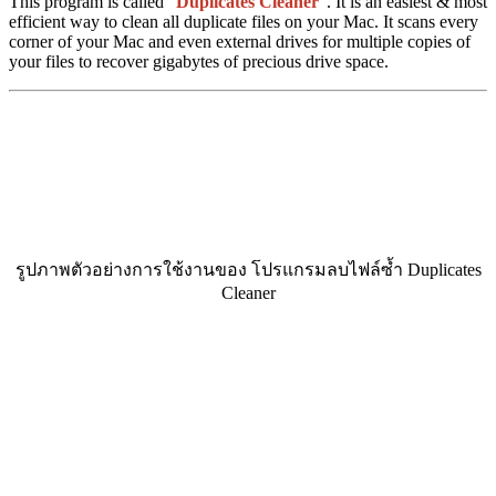
This program is called "
Duplicates Cleaner
". It is an easiest & most
efficient way to clean all duplicate files on your Mac. It scans every
corner of your Mac and even external drives for multiple copies of
your files to recover gigabytes of precious drive space.
รูปภาพตัวอย่างการใช้งานของ โปรแกรมลบไฟล์ซ้ำ Duplicates
Cleaner