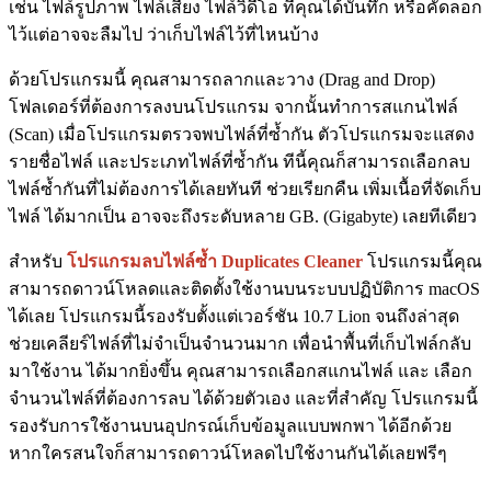
เช่น ไฟล์รูปภาพ ไฟล์เสียง ไฟล์วิดีโอ ที่คุณได้บันทึก หรือคัดลอก
ไว้แต่อาจจะลืมไป ว่าเก็บไฟล์ไว้ที่ไหนบ้าง
ด้วยโปรแกรมนี้ คุณสามารถลากและวาง (Drag and Drop)
โฟลเดอร์ที่ต้องการลงบนโปรแกรม จากนั้นทำการสแกนไฟล์
(Scan) เมื่อโปรแกรมตรวจพบไฟล์ที่ซ้ำกัน ตัวโปรแกรมจะแสดง
รายชื่อไฟล์ และประเภทไฟล์ที่ซ้ำกัน ทีนี้คุณก็สามารถเลือกลบ
ไฟล์ซ้ำกันที่ไม่ต้องการได้เลยทันที ช่วยเรียกคืน เพิ่มเนื้อที่จัดเก็บ
ไฟล์ ได้มากเป็น อาจจะถึงระดับหลาย GB. (Gigabyte) เลยทีเดียว
สำหรับ
โปรแกรมลบไฟล์ซ้ำ Duplicates Cleaner
โปรแกรมนี้คุณ
สามารถดาวน์โหลดและติดตั้งใช้งานบนระบบปฏิบัติการ macOS
ได้เลย โปรแกรมนี้รองรับตั้งแต่เวอร์ชัน 10.7 Lion จนถึงล่าสุด
ช่วยเคลียร์ไฟล์ที่ไม่จำเป็นจำนวนมาก เพื่อนำพื้นที่เก็บไฟล์กลับ
มาใช้งาน ได้มากยิ่งขึ้น คุณสามารถเลือกสแกนไฟล์ และ เลือก
จำนวนไฟล์ที่ต้องการลบ ได้ด้วยตัวเอง และที่สำคัญ โปรแกรมนี้
รองรับการใช้งานบนอุปกรณ์เก็บข้อมูลแบบพกพา ได้อีกด้วย
หากใครสนใจก็สามารถดาวน์โหลดไปใช้งานกันได้เลยฟรีๆ