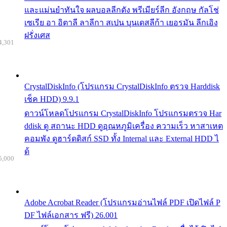
และแม่นยำทันใจ ผลบอลลีกดัง พรีเมียร์ลีก อังกฤษ กัลโช่
เซเรีย อา อิตาลี ลาลีกา สเปน บุนเดสลีก้า เยอรมัน ลีกเอิง
ฝรั่งเศส
4,301
CrystalDiskInfo (โปรแกรม CrystalDiskInfo ตรวจ Harddisk
เช็ค HDD) 9.9.1
ดาวน์โหลดโปรแกรม CrystalDiskInfo โปรแกรมตรวจ Har
ddisk ดู สถานะ HDD ดูอุณหภูมิเครื่อง ความเร็ว หาสาเหต
คอมพัง ดูฮาร์ดดิสก์ SSD ทั้ง Internal และ External HDD ไ
ด้
5,000
Adobe Acrobat Reader (โปรแกรมอ่านไฟล์ PDF เปิดไฟล์ P
DF ไฟล์เอกสาร ฟรี) 26.001