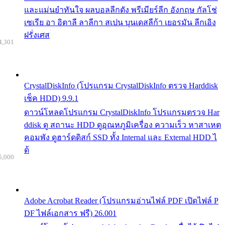
และแม่นยำทันใจ ผลบอลลีกดัง พรีเมียร์ลีก อังกฤษ กัลโช่
เซเรีย อา อิตาลี ลาลีกา สเปน บุนเดสลีก้า เยอรมัน ลีกเอิง
ฝรั่งเศส
4,301
CrystalDiskInfo (โปรแกรม CrystalDiskInfo ตรวจ Harddisk
เช็ค HDD) 9.9.1
ดาวน์โหลดโปรแกรม CrystalDiskInfo โปรแกรมตรวจ Har
ddisk ดู สถานะ HDD ดูอุณหภูมิเครื่อง ความเร็ว หาสาเหต
คอมพัง ดูฮาร์ดดิสก์ SSD ทั้ง Internal และ External HDD ไ
ด้
5,000
Adobe Acrobat Reader (โปรแกรมอ่านไฟล์ PDF เปิดไฟล์ P
DF ไฟล์เอกสาร ฟรี) 26.001