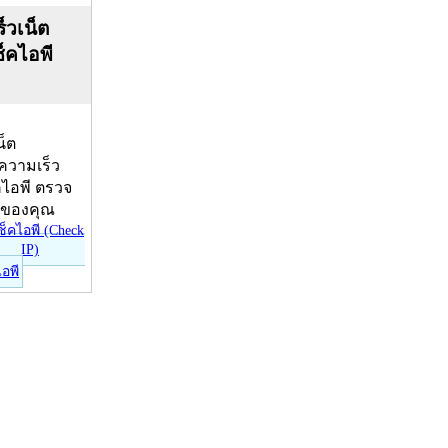
็วเน็ต
ช็คไอพี
น็ต
บความเร็ว
คไอพี ตรวจ
ีของคุณ
ไอพี