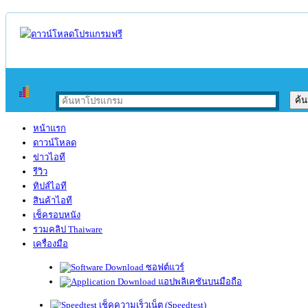
หน้าแรก
ดาวน์โหลด
ข่าวไอที
รีวิว
ทิปส์ไอที
สินค้าไอที
เช็ครอบหนัง
รวมคลิป Thaiware
เครื่องมือ
ซอฟต์แวร์
แอปพลิเคชันบนมือถือ
เช็คความเร็วเน็ต (Speedtest)