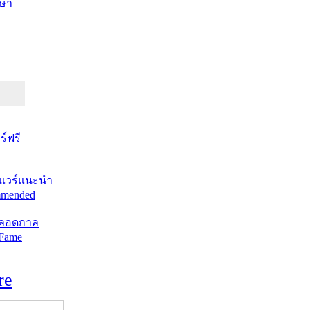
ษา
์ฟรี
แวร์แนะนำ
mended
ตลอดกาล
 Fame
re