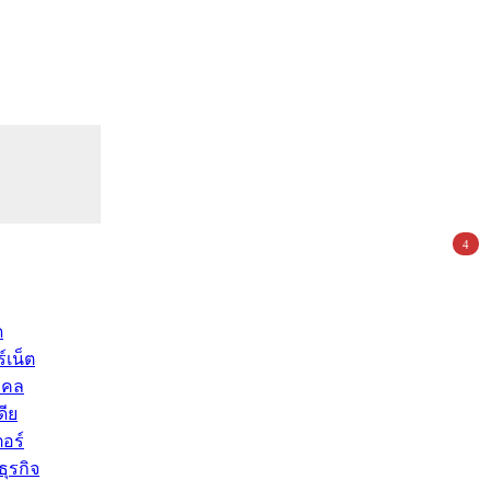
4
ด
์เน็ต
คคล
ดีย
อร์
ุรกิจ