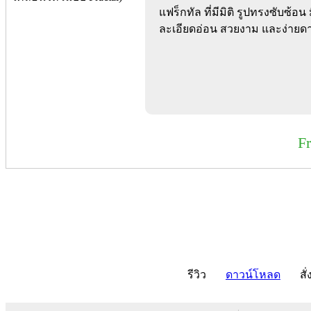
แฟร็กทัล ที่มีมิติ รูปทรงซับซ้อน
ละเอียดอ่อน สวยงาม และง่ายดา
F
รีวิว
ดาวน์โหลด
สั่