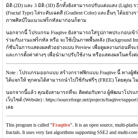
มิติ (2D) และ 3 มิติ (3D) อีกทั้งยังสามารถปรับแต่งแสง (Ligh
(Fractal Type) ไล่ระดับเฉดสี (Gradient Color) และอื่นๆ ได้อย่าง
ภาพศิลป์ในแนวแฟร็กทัลมาก่อนก็ตาม
นอกจากนี้ โปรแกรม Fraqtive ยังสามารถใส่รูปภาพประกอบเข้า
ร่วมกับงานแฟร็กทัล หรือ จะใช้เป็นภาพพื้นหลัง (Background Ima
ก์ชั่นในการแสดงผลตัวอย่างแบบ Preview เพื่อดูผลงานก่อนที่จะบ
และการตั้งค่าต่างๆ เพื่อนำมาปรับใช้งาน หรือแสดงผลในครั้งต
Note : โปรแกรมออกแบบ สร้างกราฟฟิกแบบ Fraqtive นี้ ทางผู้พ
ได้แจกให้ ทุกคนได้สามารถนำไปใช้กันฟรีๆ (FREE) โดยคุณ ไม่ต้อ
นอกจากนี้แล้ว คุณยังสามารถที่จะ ติดต่อกับทาง ผู้พัฒนาโปรแ
เว็บไซต์ (Website) : https://sourceforge.net/projects/fraqtive/sup
เลย
This program is called "
Fraqtive
". It is an open source, multi-plat
fractals. It uses very fast algorithms supporting SSE2 and multi-core 