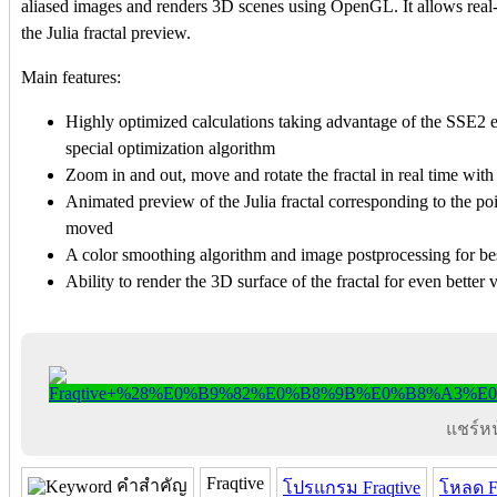
aliased images and renders 3D scenes using OpenGL. It allows real
the Julia fractal preview.
Main features:
Highly optimized calculations taking advantage of the SSE2 e
special optimization algorithm
Zoom in and out, move and rotate the fractal in real time wit
Animated preview of the Julia fractal corresponding to the po
moved
A color smoothing algorithm and image postprocessing for be
Ability to render the 3D surface of the fractal for even better v
แชร์หน้
Fraqtive
คำสำคัญ
โปรแกรม Fraqtive
โหลด Fr