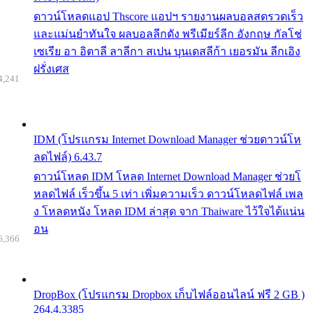
ดาวน์โหลดแอป Thscore แอปฯ รายงานผลบอลสดรวดเร็ว
และแม่นยำทันใจ ผลบอลลีกดัง พรีเมียร์ลีก อังกฤษ กัลโช่
เซเรีย อา อิตาลี ลาลีกา สเปน บุนเดสลีก้า เยอรมัน ลีกเอิง
ฝรั่งเศส
4,241
IDM (โปรแกรม Internet Download Manager ช่วยดาวน์โห
ลดไฟล์) 6.43.7
ดาวน์โหลด IDM โหลด Internet Download Manager ช่วยโ
หลดไฟล์ เร็วขึ้น 5 เท่า เพิ่มความเร็ว ดาวน์โหลดไฟล์ เพล
ง โหลดหนัง โหลด IDM ล่าสุด จาก Thaiware ไว้ใจได้แน่น
อน
6,366
DropBox (โปรแกรม Dropbox เก็บไฟล์ออนไลน์ ฟรี 2 GB )
264.4.3385