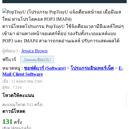
ดาวน์โหลดโปรแกรม PopTrayU ใช้จ้งเตือนเวลามีอีเมลล์ใหม่ๆ
เข้ามา ผ่านทางหน้าจอเดสก์ท็อป รองรับทั้งระบบเมลล์แบบ
POP3 และ IMAP4 สามารถกดอ่านเมลล์ ปรับการแสดงผลได้
ผู้พัฒนา :
Jessica Brown
ฟรีแวร์
Freeware คืออะไร ?
หมวดหมู่ :
ซอฟต์แวร์ (Software)
>
โปรแกรมอินเทอร์เน็ต
>
E-
Mail Client Software
เมื่อ : 12 พฤษภาคม 2560
ผู้ชม : 7,519
โหวตให้คะแนน
คะแนนโหวต 3 (1 ครั้ง)
ดาวน์โหลด
131
ครั้ง
(สัปดาห์ก่อน 0 ครั้ง)