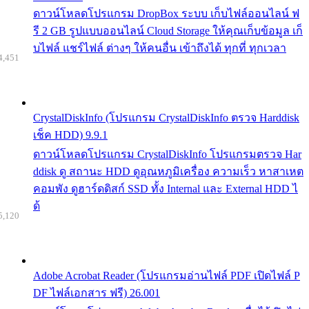
ดาวน์โหลดโปรแกรม DropBox ระบบ เก็บไฟล์ออนไลน์ ฟ
รี 2 GB รูปแบบออนไลน์ Cloud Storage ให้คุณเก็บข้อมูล เก็
บไฟล์ แชร์ไฟล์ ต่างๆ ให้คนอื่น เข้าถึงได้ ทุกที่ ทุกเวลา
4,451
CrystalDiskInfo (โปรแกรม CrystalDiskInfo ตรวจ Harddisk
เช็ค HDD) 9.9.1
ดาวน์โหลดโปรแกรม CrystalDiskInfo โปรแกรมตรวจ Har
ddisk ดู สถานะ HDD ดูอุณหภูมิเครื่อง ความเร็ว หาสาเหต
คอมพัง ดูฮาร์ดดิสก์ SSD ทั้ง Internal และ External HDD ไ
ด้
5,120
Adobe Acrobat Reader (โปรแกรมอ่านไฟล์ PDF เปิดไฟล์ P
DF ไฟล์เอกสาร ฟรี) 26.001