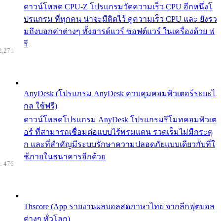
ดาวน์โหลด CPU-Z โปรแกรมวัดความเร็ว CPU อีกหนึ่งโ
ปรแกรม ที่ทุกคน น่าจะมีติดไว้ ดูความเร็ว CPU และ ยังรว
มถึงบอกค่าต่างๆ ทั้งฮารด์แวร์ ซอฟต์แวร์ ในเครื่องด้วย ฟ
รี
2,271
AnyDesk (โปรแกรม AnyDesk ควบคุมคอมพิวเตอร์ระยะไ
กล ใช้ฟรี)
ดาวน์โหลดโปรแกรม AnyDesk โปรแกรมรีโมทคอมพิวเต
อร์ ที่สามารถเชื่อมต่อแบบไร้พรมแดน รวดเร็มไม่มีกระตุ
ก และที่สำคัญมีระบบรักษาความปลอดภัยแบบเดียวกับที่ใ
ช้ภายในธนาคารอีกด้วย
: 476
Thscore (App รายงานผลบอลสดภาษาไทย จากลีกฟุตบอล
ต่างๆ ทั่วโลก)