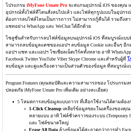
โปรแกรม
iMyFone Umate Pro
จะสแกนอุปกรณ์ iOS ของคุณ แล
อุปกรณ์ทั้งไฟล์ที่โดนสั่งลบไปแล้ว และไฟล์ทุกรูปแบบในอุปก
ต้องการลบไฟล์ไหนเป็นการถาวร ไม่สามารถกู้คืนได้ รวมถ
แชทอย่าง WhatApp และ WeChat ได้อีกด้วย
โซลูชั่นสำหรับการลบไฟล์ข้อมูลบนอุปกรณ์ iOS ที่สมบูรณ์แบบ
สามารถลบข้อมูลแคชของแอปฯ ลบข้อมูล Cookie และอื่นๆ อีก
แอปฯ แชท และแอปฯ โซเชียลเน็ตเวิร์คทั้งหลาย อาทิ WhatsApp 
Facebook Twitter YouTube Viber Skype Chrome และสำหรับผู้ที่
โ
ลบข้อมูล และดูแลเรื่องความเป็นส่วนตัวของข้อมูล ที่สมบูรณ์แบ
Program Features (คุณสมบัติและความสามารถของ โปรแกรมลบข้อมู
ปลอดภัย iMyFone Umate Pro เพิ่มเติม อย่างละเอียด)
5 โหมดการลบข้อมูลแบบถาวร ที่เลือกใช้งานได้ตามต้อง
1-Click Cleanup
เคลียร์ข้อมูลขยะในเครื่องของคุณ
หลายแบบ อาทิ ไฟล์ชั่วคราวของระบบ (Temporary file
และ ไฟล์ขนาดใหญ่
Erase All Data
ล้างข้อมูลได้สะอาดกว่าการทำ Factor