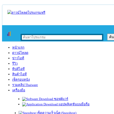
หน้าแรก
ดาวน์โหลด
ข่าวไอที
รีวิว
ทิปส์ไอที
สินค้าไอที
เช็ครอบหนัง
รวมคลิป Thaiware
เครื่องมือ
ซอฟต์แวร์
แอปพลิเคชันบนมือถือ
เช็คความเร็วเน็ต (Speedtest)