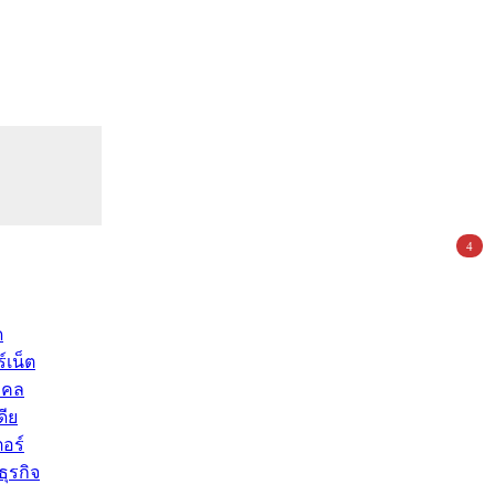
4
ด
์เน็ต
คคล
ดีย
อร์
ุรกิจ