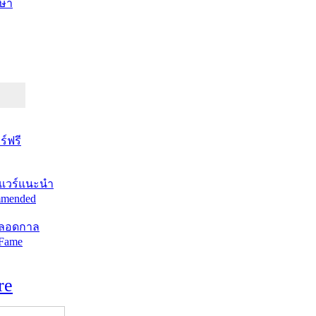
ษา
์ฟรี
แวร์แนะนำ
mended
ตลอดกาล
 Fame
re