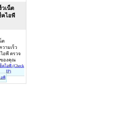
็วเน็ต
ช็คไอพี
น็ต
บความเร็ว
คไอพี ตรวจ
ีของคุณ
ไอพี