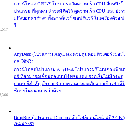
ดาวน์โหลด CPU-Z โปรแกรมวัดความเร็ว CPU อีกหนึ่งโ
ปรแกรม ที่ทุกคน น่าจะมีติดไว้ ดูความเร็ว CPU และ ยังรว
มถึงบอกค่าต่างๆ ทั้งฮารด์แวร์ ซอฟต์แวร์ ในเครื่องด้วย ฟ
รี
1,517
AnyDesk (โปรแกรม AnyDesk ควบคุมคอมพิวเตอร์ระยะไ
กล ใช้ฟรี)
ดาวน์โหลดโปรแกรม AnyDesk โปรแกรมรีโมทคอมพิวเต
อร์ ที่สามารถเชื่อมต่อแบบไร้พรมแดน รวดเร็มไม่มีกระตุ
ก และที่สำคัญมีระบบรักษาความปลอดภัยแบบเดียวกับที่ใ
ช้ภายในธนาคารอีกด้วย
6,366
DropBox (โปรแกรม Dropbox เก็บไฟล์ออนไลน์ ฟรี 2 GB )
264.4.3385