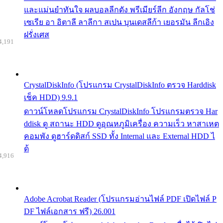
และแม่นยำทันใจ ผลบอลลีกดัง พรีเมียร์ลีก อังกฤษ กัลโช่
เซเรีย อา อิตาลี ลาลีกา สเปน บุนเดสลีก้า เยอรมัน ลีกเอิง
ฝรั่งเศส
4,191
CrystalDiskInfo (โปรแกรม CrystalDiskInfo ตรวจ Harddisk
เช็ค HDD) 9.9.1
ดาวน์โหลดโปรแกรม CrystalDiskInfo โปรแกรมตรวจ Har
ddisk ดู สถานะ HDD ดูอุณหภูมิเครื่อง ความเร็ว หาสาเหต
คอมพัง ดูฮาร์ดดิสก์ SSD ทั้ง Internal และ External HDD ไ
ด้
4,916
Adobe Acrobat Reader (โปรแกรมอ่านไฟล์ PDF เปิดไฟล์ P
DF ไฟล์เอกสาร ฟรี) 26.001