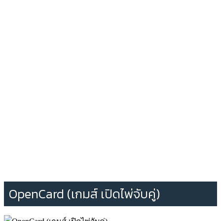
OpenCard (เกมส์ เปิดไพ่จับคู่)