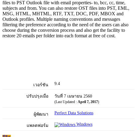
files to PST Outlook file with email properties- to, bcc, cc, time,
subjects and from. You can also restore OST files into PST, EML,
MSG, HTML, MHTML, RTF, TXT, DOC, PDF, MBOX and
Outlook profiles. Multiple naming conventions and messages
filtering the preference according to the need of the users can also
choose during the conversion process and also get the facility to
restore 20 emails per folder into each format at free of cost.
9.4
เวอร์ชัน
ปรับปรุงเมื่อ
วันที่ 7 เมษายน 2560
(Last Updated :
April 7, 2017
)
Perfect Data Solutions
ผู้พัฒนา
Windows
แพลตฟอร์ม