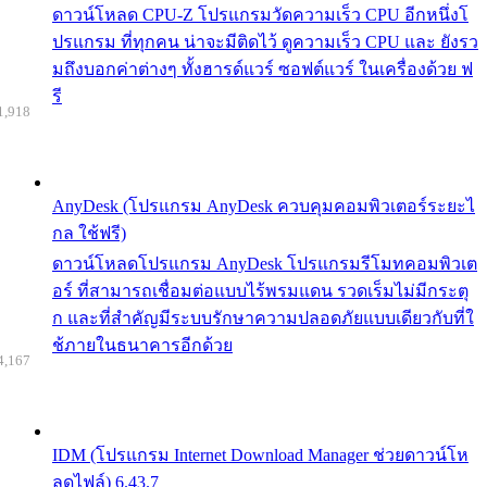
ดาวน์โหลด CPU-Z โปรแกรมวัดความเร็ว CPU อีกหนึ่งโ
ปรแกรม ที่ทุกคน น่าจะมีติดไว้ ดูความเร็ว CPU และ ยังรว
มถึงบอกค่าต่างๆ ทั้งฮารด์แวร์ ซอฟต์แวร์ ในเครื่องด้วย ฟ
รี
1,918
AnyDesk (โปรแกรม AnyDesk ควบคุมคอมพิวเตอร์ระยะไ
กล ใช้ฟรี)
ดาวน์โหลดโปรแกรม AnyDesk โปรแกรมรีโมทคอมพิวเต
อร์ ที่สามารถเชื่อมต่อแบบไร้พรมแดน รวดเร็มไม่มีกระตุ
ก และที่สำคัญมีระบบรักษาความปลอดภัยแบบเดียวกับที่ใ
ช้ภายในธนาคารอีกด้วย
4,167
IDM (โปรแกรม Internet Download Manager ช่วยดาวน์โห
ลดไฟล์) 6.43.7