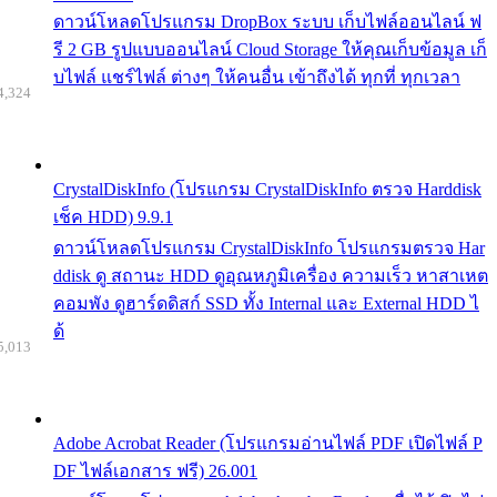
ดาวน์โหลดโปรแกรม DropBox ระบบ เก็บไฟล์ออนไลน์ ฟ
รี 2 GB รูปแบบออนไลน์ Cloud Storage ให้คุณเก็บข้อมูล เก็
บไฟล์ แชร์ไฟล์ ต่างๆ ให้คนอื่น เข้าถึงได้ ทุกที่ ทุกเวลา
4,324
CrystalDiskInfo (โปรแกรม CrystalDiskInfo ตรวจ Harddisk
เช็ค HDD) 9.9.1
ดาวน์โหลดโปรแกรม CrystalDiskInfo โปรแกรมตรวจ Har
ddisk ดู สถานะ HDD ดูอุณหภูมิเครื่อง ความเร็ว หาสาเหต
คอมพัง ดูฮาร์ดดิสก์ SSD ทั้ง Internal และ External HDD ไ
ด้
5,013
Adobe Acrobat Reader (โปรแกรมอ่านไฟล์ PDF เปิดไฟล์ P
DF ไฟล์เอกสาร ฟรี) 26.001