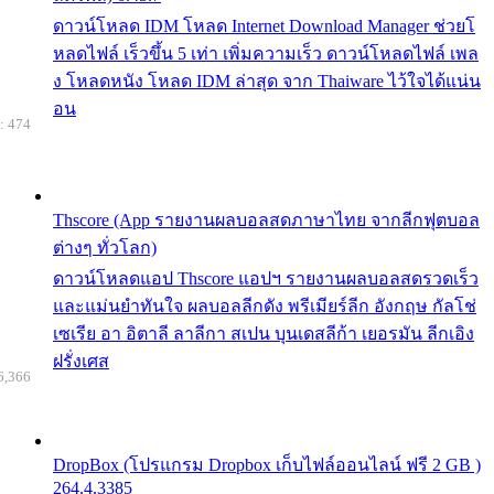
ดาวน์โหลด IDM โหลด Internet Download Manager ช่วยโ
หลดไฟล์ เร็วขึ้น 5 เท่า เพิ่มความเร็ว ดาวน์โหลดไฟล์ เพล
ง โหลดหนัง โหลด IDM ล่าสุด จาก Thaiware ไว้ใจได้แน่น
อน
: 474
Thscore (App รายงานผลบอลสดภาษาไทย จากลีกฟุตบอล
ต่างๆ ทั่วโลก)
ดาวน์โหลดแอป Thscore แอปฯ รายงานผลบอลสดรวดเร็ว
และแม่นยำทันใจ ผลบอลลีกดัง พรีเมียร์ลีก อังกฤษ กัลโช่
เซเรีย อา อิตาลี ลาลีกา สเปน บุนเดสลีก้า เยอรมัน ลีกเอิง
ฝรั่งเศส
6,366
DropBox (โปรแกรม Dropbox เก็บไฟล์ออนไลน์ ฟรี 2 GB )
264.4.3385