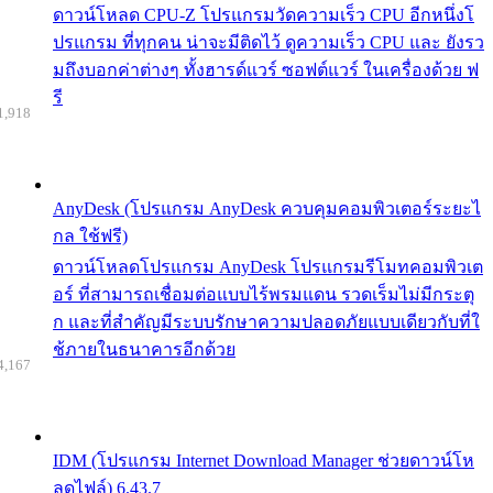
ดาวน์โหลด CPU-Z โปรแกรมวัดความเร็ว CPU อีกหนึ่งโ
ปรแกรม ที่ทุกคน น่าจะมีติดไว้ ดูความเร็ว CPU และ ยังรว
มถึงบอกค่าต่างๆ ทั้งฮารด์แวร์ ซอฟต์แวร์ ในเครื่องด้วย ฟ
รี
1,918
AnyDesk (โปรแกรม AnyDesk ควบคุมคอมพิวเตอร์ระยะไ
กล ใช้ฟรี)
ดาวน์โหลดโปรแกรม AnyDesk โปรแกรมรีโมทคอมพิวเต
อร์ ที่สามารถเชื่อมต่อแบบไร้พรมแดน รวดเร็มไม่มีกระตุ
ก และที่สำคัญมีระบบรักษาความปลอดภัยแบบเดียวกับที่ใ
ช้ภายในธนาคารอีกด้วย
4,167
IDM (โปรแกรม Internet Download Manager ช่วยดาวน์โห
ลดไฟล์) 6.43.7