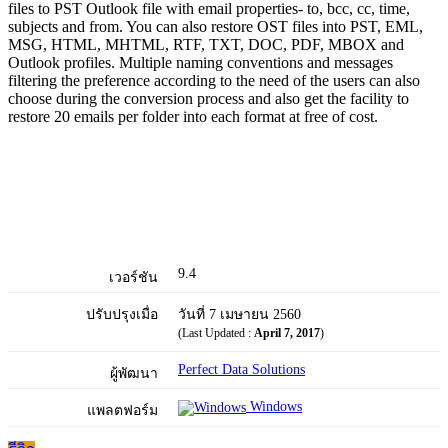
files to PST Outlook file with email properties- to, bcc, cc, time,
subjects and from. You can also restore OST files into PST, EML,
MSG, HTML, MHTML, RTF, TXT, DOC, PDF, MBOX and
Outlook profiles. Multiple naming conventions and messages
filtering the preference according to the need of the users can also
choose during the conversion process and also get the facility to
restore 20 emails per folder into each format at free of cost.
9.4
เวอร์ชัน
ปรับปรุงเมื่อ
วันที่ 7 เมษายน 2560
(Last Updated :
April 7, 2017
)
Perfect Data Solutions
ผู้พัฒนา
Windows
แพลตฟอร์ม