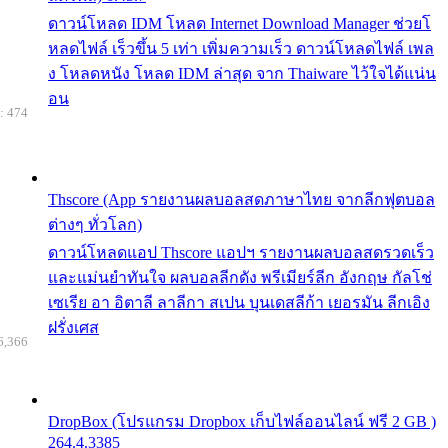
ดาวน์โหลด IDM โหลด Internet Download Manager ช่วยโ
หลดไฟล์ เร็วขึ้น 5 เท่า เพิ่มความเร็ว ดาวน์โหลดไฟล์ เพล
ง โหลดหนัง โหลด IDM ล่าสุด จาก Thaiware ไว้ใจได้แน่น
อน
: 474
Thscore (App รายงานผลบอลสดภาษาไทย จากลีกฟุตบอล
ต่างๆ ทั่วโลก)
ดาวน์โหลดแอป Thscore แอปฯ รายงานผลบอลสดรวดเร็ว
และแม่นยำทันใจ ผลบอลลีกดัง พรีเมียร์ลีก อังกฤษ กัลโช่
เซเรีย อา อิตาลี ลาลีกา สเปน บุนเดสลีก้า เยอรมัน ลีกเอิง
ฝรั่งเศส
6,366
DropBox (โปรแกรม Dropbox เก็บไฟล์ออนไลน์ ฟรี 2 GB )
264.4.3385