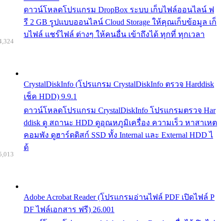
ดาวน์โหลดโปรแกรม DropBox ระบบ เก็บไฟล์ออนไลน์ ฟ
รี 2 GB รูปแบบออนไลน์ Cloud Storage ให้คุณเก็บข้อมูล เก็
บไฟล์ แชร์ไฟล์ ต่างๆ ให้คนอื่น เข้าถึงได้ ทุกที่ ทุกเวลา
4,324
CrystalDiskInfo (โปรแกรม CrystalDiskInfo ตรวจ Harddisk
เช็ค HDD) 9.9.1
ดาวน์โหลดโปรแกรม CrystalDiskInfo โปรแกรมตรวจ Har
ddisk ดู สถานะ HDD ดูอุณหภูมิเครื่อง ความเร็ว หาสาเหต
คอมพัง ดูฮาร์ดดิสก์ SSD ทั้ง Internal และ External HDD ไ
ด้
5,013
Adobe Acrobat Reader (โปรแกรมอ่านไฟล์ PDF เปิดไฟล์ P
DF ไฟล์เอกสาร ฟรี) 26.001