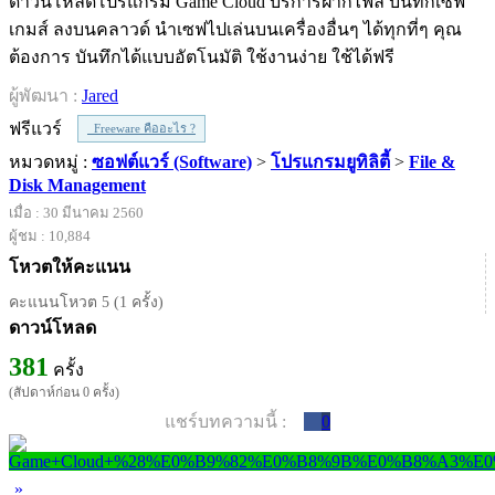
ดาวน์โหลดโปรแกรม Game Cloud บริการฝากไฟล์ บันทึกเซฟ
เกมส์ ลงบนคลาวด์ นำเซฟไปเล่นบนเครื่องอื่นๆ ได้ทุกที่ๆ คุณ
ต้องการ บันทึกได้แบบอัตโนมัติ ใช้งานง่าย ใช้ได้ฟรี
ผู้พัฒนา :
Jared
ฟรีแวร์
Freeware คืออะไร ?
หมวดหมู่ :
ซอฟต์แวร์ (Software)
>
โปรแกรมยูทิลิตี้
>
File &
Disk Management
เมื่อ : 30 มีนาคม 2560
ผู้ชม : 10,884
โหวตให้คะแนน
คะแนนโหวต 5 (1 ครั้ง)
ดาวน์โหลด
381
ครั้ง
(สัปดาห์ก่อน 0 ครั้ง)
แชร์บทความนี้ :
0
»