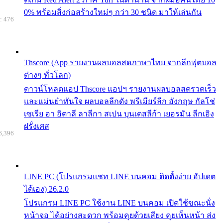
0% พร้อมสิ่งก่อสร้างใหม่ๆ กว่า 30 ชนิด มาให้เล่นกัน
: 476
Thscore (App รายงานผลบอลสดภาษาไทย จากลีกฟุตบอล
ต่างๆ ทั่วโลก)
ดาวน์โหลดแอป Thscore แอปฯ รายงานผลบอลสดรวดเร็ว
และแม่นยำทันใจ ผลบอลลีกดัง พรีเมียร์ลีก อังกฤษ กัลโช่
เซเรีย อา อิตาลี ลาลีกา สเปน บุนเดสลีก้า เยอรมัน ลีกเอิง
ฝรั่งเศส
6,396
LINE PC (โปรแกรมแชท LINE บนคอม ติดตั้งง่าย อัปเดต
ได้เอง) 26.2.0
โปรแกรม LINE PC ใช้งาน LINE บนคอม เปิดใช้ขณะนั่ง
หน้าจอ ได้อย่างสะดวก พร้อมคุยด้วยเสียง คุยเห็นหน้า ส่ง