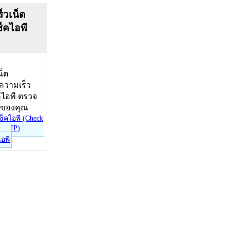
็วเน็ต
ช็คไอพี
น็ต
บความเร็ว
คไอพี ตรวจ
ีของคุณ
ไอพี