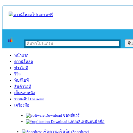
หน้าแรก
ดาวน์โหลด
ข่าวไอที
รีวิว
ทิปส์ไอที
สินค้าไอที
เช็ครอบหนัง
รวมคลิป Thaiware
เครื่องมือ
ซอฟต์แวร์
แอปพลิเคชันบนมือถือ
เช็คความเร็วเน็ต (Speedtest)