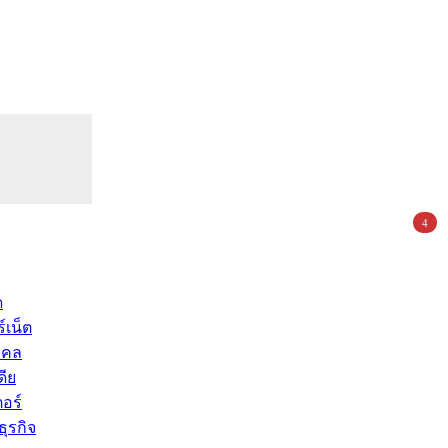
4
ด
์เน็ต
คคล
ดีย
อร์
ุรกิจ