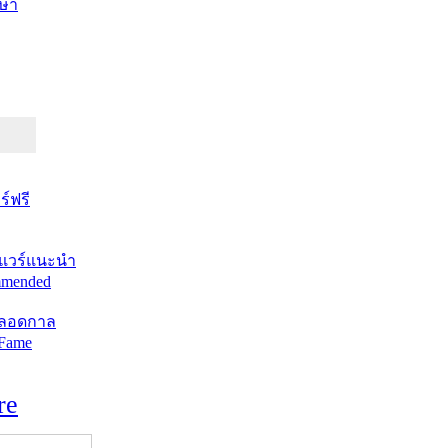
ษา
์ฟรี
แวร์แนะนำ
mended
ตลอดกาล
 Fame
re