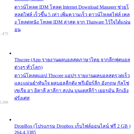
ดาวน์โหลด IDM โหลด Internet Download Manager ช่วยโ
หลดไฟล์ เร็วขึ้น 5 เท่า เพิ่มความเร็ว ดาวน์โหลดไฟล์ เพล
ง โหลดหนัง โหลด IDM ล่าสุด จาก Thaiware ไว้ใจได้แน่น
อน
: 475
Thscore (App รายงานผลบอลสดภาษาไทย จากลีกฟุตบอล
ต่างๆ ทั่วโลก)
ดาวน์โหลดแอป Thscore แอปฯ รายงานผลบอลสดรวดเร็ว
และแม่นยำทันใจ ผลบอลลีกดัง พรีเมียร์ลีก อังกฤษ กัลโช่
เซเรีย อา อิตาลี ลาลีกา สเปน บุนเดสลีก้า เยอรมัน ลีกเอิง
ฝรั่งเศส
6,366
DropBox (โปรแกรม Dropbox เก็บไฟล์ออนไลน์ ฟรี 2 GB )
264.4.3385