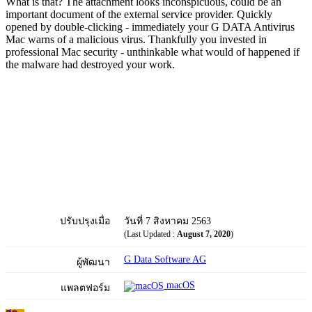
What is that? The attachment looks inconspicuous, could be an
important document of the external service provider. Quickly
opened by double-clicking - immediately your G DATA Antivirus
Mac warns of a malicious virus. Thankfully you invested in
professional Mac security - unthinkable what would of happened if
the malware had destroyed your work.
ปรับปรุงเมื่อ
วันที่ 7 สิงหาคม 2563
(Last Updated :
August 7, 2020
)
G Data Software AG
ผู้พัฒนา
macOS
แพลตฟอร์ม