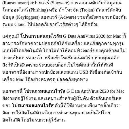
(Ransomware) สปายแวร์ (Spyware) การล่อลวงดักจับข้อมูลบน
โลกออนไลน์ (Phishing) หรือ ม้าโทรจัน (Trojan) มัลแวร์ดักจับ
ข้อมูล (Keyloggers) แอดแวร์ (Adware) รวมทั้งยังสามารถป้องกัน
ระบบ Cloud ให้ปลอดภัยจากไวรัสต่างๆ ได้อีกด้วย
แค่คุณมี
โปรแกรมสแกนไวรัส
G Data AntiVirus 2020 for Mac
ก็
สามารถรักษาความปลอดภัยให้กับเครื่อง และภัยคุกคามทุกรูป
แบบได้โดยอัตโนมัติ โดยไม่ทำให้คอมพิวเตอร์ของคุณช้าลง ไม่
ว่าจะเป็นการท่องเว็บ หรือเข้าโซเชียลเน็ตเวิร์ก หากคุณคลิก
ลิงก์ที่เป็นอันตราย ระบบจะบล็อกเว็บไซต์เหล่านั้นให้ทันที
นอกจากนี้ยังสามารถปกป้องและสแกน USB ที่เชื่อมต่อเข้ากับ
เครื่อง Mac ได้อย่างหมดจด ปลอดภัยทุกทาง
นอกจากนี้
โปรแกรมสแกนไวรัส
G Data AntiVirus 2020 for Mac
ยังง่ายต่อผู้ใช้งาน และเหมาะสำหรับผู้เริ่มต้น ด้วยอินเตอร์เฟส
ของ
โปรแกรมสแกนไวรัส
ตัวนี้ที่ใช้งานง่ายเพียง "คลิ๊กเดียว"
จัดการให้อัตโนมัติ กลไกการทำงานทุกอย่างเป็นไปโดย
อัตโนมัติ โดยไม่รบกวนผู้ใช้งาน