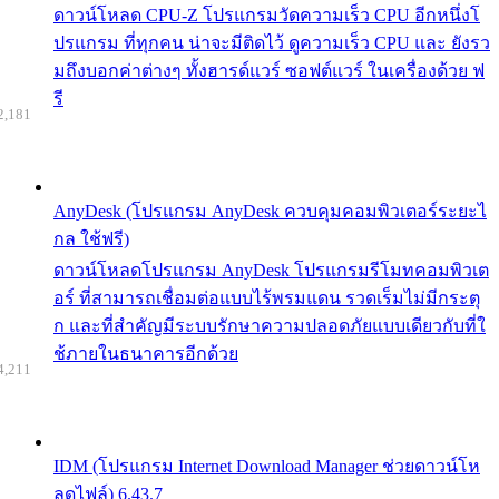
ดาวน์โหลด CPU-Z โปรแกรมวัดความเร็ว CPU อีกหนึ่งโ
ปรแกรม ที่ทุกคน น่าจะมีติดไว้ ดูความเร็ว CPU และ ยังรว
มถึงบอกค่าต่างๆ ทั้งฮารด์แวร์ ซอฟต์แวร์ ในเครื่องด้วย ฟ
รี
2,181
AnyDesk (โปรแกรม AnyDesk ควบคุมคอมพิวเตอร์ระยะไ
กล ใช้ฟรี)
ดาวน์โหลดโปรแกรม AnyDesk โปรแกรมรีโมทคอมพิวเต
อร์ ที่สามารถเชื่อมต่อแบบไร้พรมแดน รวดเร็มไม่มีกระตุ
ก และที่สำคัญมีระบบรักษาความปลอดภัยแบบเดียวกับที่ใ
ช้ภายในธนาคารอีกด้วย
4,211
IDM (โปรแกรม Internet Download Manager ช่วยดาวน์โห
ลดไฟล์) 6.43.7