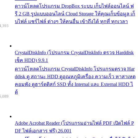
ดาวน์โหลดโปรแกรม DropBox ระบบ เก็บไฟล์ออนไลน์ ฟ
รี 2 GB รูปแบบออนไลน์ Cloud Storage ให้คุณเก็บข้อมูล เก็
บไฟล์ แชร์ไฟล์ ต่างๆ ให้คนอื่น เข้าถึงได้ ทุกที่ ทุกเวลา
4,393
CrystalDiskInfo (โปรแกรม CrystalDiskInfo ตรวจ Harddisk
เช็ค HDD) 9.9.1
ดาวน์โหลดโปรแกรม CrystalDiskInfo โปรแกรมตรวจ Har
ddisk ดู สถานะ HDD ดูอุณหภูมิเครื่อง ความเร็ว หาสาเหต
คอมพัง ดูฮาร์ดดิสก์ SSD ทั้ง Internal และ External HDD ไ
ด้
5,089
Adobe Acrobat Reader (โปรแกรมอ่านไฟล์ PDF เปิดไฟล์ P
DF ไฟล์เอกสาร ฟรี) 26.001