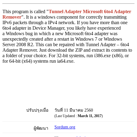
This program is called "
Tunnel Adapter Microsoft 6to4 Adapter
Remover
". It is a windows component for correctly transmitting
IPv6 packets through a IPv4 network. If you have more than one
6to4 adapter in Device Manager, you likely have experienced
a Windows bug in which a new Microsoft 6to4 adapter was
unexpectedly created after a restart in Windows 7 or Windows
Server 2008 R2. This can be repaired with Tunnel Adapter – 6to4
Adapter Remover. Just download the ZIP and extract its contents to
a folder of your choice. For 32-bit systems, run i386.exe (x86), or
for 64-bit (x64) systems run ia64.exe.
ปรับปรุงเมื่อ
วันที่ 11 มีนาคม 2560
(Last Updated :
March 11, 2017
)
Sordum.org
ผู้พัฒนา