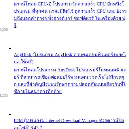
ดาวน์โหลด CPU-Z โปรแกรมวัดความเร็ว CPU อีกหนึ่งโ
ปรแกรม ที่ทุกคน น่าจะมีติดไว้ ดูความเร็ว CPU และ ยังรว
มถึงบอกค่าต่างๆ ทั้งฮารด์แวร์ ซอฟต์แวร์ ในเครื่องด้วย ฟ
รี
2,250
AnyDesk (โปรแกรม AnyDesk ควบคุมคอมพิวเตอร์ระยะไ
กล ใช้ฟรี)
ดาวน์โหลดโปรแกรม AnyDesk โปรแกรมรีโมทคอมพิวเต
อร์ ที่สามารถเชื่อมต่อแบบไร้พรมแดน รวดเร็มไม่มีกระตุ
ก และที่สำคัญมีระบบรักษาความปลอดภัยแบบเดียวกับที่ใ
ช้ภายในธนาคารอีกด้วย
4,235
IDM (โปรแกรม Internet Download Manager ช่วยดาวน์โห
ลดไฟล์) 6.43.7