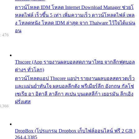
ดาวน์โหลด IDM โหลด Internet Download Manager ช่วยโ
หลดไฟล์ เร็วขึ้น 5 เท่า เพิ่มความเร็ว ดาวน์โหลดไฟล์ เพล
ง โหลดหนัง โหลด IDM ล่าสุด จาก Thaiware ไว้ใจได้แน่น
อน
: 476
Thscore (App รายงานผลบอลสดภาษาไทย จากลีกฟุตบอล
ต่างๆ ทั่วโลก)
ดาวน์โหลดแอป Thscore แอปฯ รายงานผลบอลสดรวดเร็ว
และแม่นยำทันใจ ผลบอลลีกดัง พรีเมียร์ลีก อังกฤษ กัลโช่
เซเรีย อา อิตาลี ลาลีกา สเปน บุนเดสลีก้า เยอรมัน ลีกเอิง
ฝรั่งเศส
6,366
DropBox (โปรแกรม Dropbox เก็บไฟล์ออนไลน์ ฟรี 2 GB )
264.4.3385