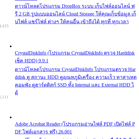
ดาวน์โหลดโปรแกรม DropBox ระบบ เก็บไฟล์ออนไลน์ ฟ
รี 2 GB รูปแบบออนไลน์ Cloud Storage ให้คุณเก็บข้อมูล เก็
บไฟล์ แชร์ไฟล์ ต่างๆ ให้คนอื่น เข้าถึงได้ ทุกที่ ทุกเวลา
4,435
CrystalDiskInfo (โปรแกรม CrystalDiskInfo ตรวจ Harddisk
เช็ค HDD) 9.9.1
ดาวน์โหลดโปรแกรม CrystalDiskInfo โปรแกรมตรวจ Har
ddisk ดู สถานะ HDD ดูอุณหภูมิเครื่อง ความเร็ว หาสาเหต
คอมพัง ดูฮาร์ดดิสก์ SSD ทั้ง Internal และ External HDD ไ
ด้
5,111
Adobe Acrobat Reader (โปรแกรมอ่านไฟล์ PDF เปิดไฟล์ P
DF ไฟล์เอกสาร ฟรี) 26.001