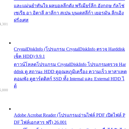
และแม่นยำทันใจ ผลบอลลีกดัง พรีเมียร์ลีก อังกฤษ กัลโช่
เซเรีย อา อิตาลี ลาลีกา สเปน บุนเดสลีก้า เยอรมัน ลีกเอิง
ฝรั่งเศส
4,301
CrystalDiskInfo (โปรแกรม CrystalDiskInfo ตรวจ Harddisk
เช็ค HDD) 9.9.1
ดาวน์โหลดโปรแกรม CrystalDiskInfo โปรแกรมตรวจ Har
ddisk ดู สถานะ HDD ดูอุณหภูมิเครื่อง ความเร็ว หาสาเหต
คอมพัง ดูฮาร์ดดิสก์ SSD ทั้ง Internal และ External HDD ไ
ด้
5,000
Adobe Acrobat Reader (โปรแกรมอ่านไฟล์ PDF เปิดไฟล์ P
DF ไฟล์เอกสาร ฟรี) 26.001