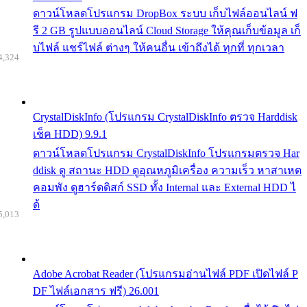
ดาวน์โหลดโปรแกรม DropBox ระบบ เก็บไฟล์ออนไลน์ ฟ
รี 2 GB รูปแบบออนไลน์ Cloud Storage ให้คุณเก็บข้อมูล เก็
บไฟล์ แชร์ไฟล์ ต่างๆ ให้คนอื่น เข้าถึงได้ ทุกที่ ทุกเวลา
4,324
CrystalDiskInfo (โปรแกรม CrystalDiskInfo ตรวจ Harddisk
เช็ค HDD) 9.9.1
ดาวน์โหลดโปรแกรม CrystalDiskInfo โปรแกรมตรวจ Har
ddisk ดู สถานะ HDD ดูอุณหภูมิเครื่อง ความเร็ว หาสาเหต
คอมพัง ดูฮาร์ดดิสก์ SSD ทั้ง Internal และ External HDD ไ
ด้
5,013
Adobe Acrobat Reader (โปรแกรมอ่านไฟล์ PDF เปิดไฟล์ P
DF ไฟล์เอกสาร ฟรี) 26.001