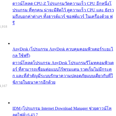
ดาวน์โหลด CPU-Z โปรแกรมวัดความเร็ว CPU อีกหนึ่งโ
ปรแกรม ที่ทุกคน น่าจะมีติดไว้ ดูความเร็ว CPU และ ยังรว
มถึงบอกค่าต่างๆ ทั้งฮารด์แวร์ ซอฟต์แวร์ ในเครื่องด้วย ฟ
รี
1,918
AnyDesk (โปรแกรม AnyDesk ควบคุมคอมพิวเตอร์ระยะไ
กล ใช้ฟรี)
ดาวน์โหลดโปรแกรม AnyDesk โปรแกรมรีโมทคอมพิวเต
อร์ ที่สามารถเชื่อมต่อแบบไร้พรมแดน รวดเร็มไม่มีกระตุ
ก และที่สำคัญมีระบบรักษาความปลอดภัยแบบเดียวกับที่ใ
ช้ภายในธนาคารอีกด้วย
4,167
IDM (โปรแกรม Internet Download Manager ช่วยดาวน์โห
ลดไฟล์) 6.43.7