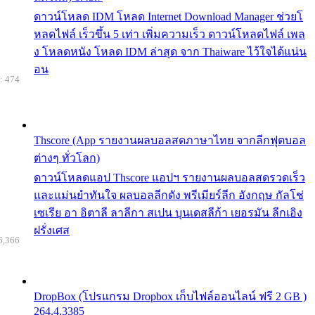
ดาวน์โหลด IDM โหลด Internet Download Manager ช่วยโ
หลดไฟล์ เร็วขึ้น 5 เท่า เพิ่มความเร็ว ดาวน์โหลดไฟล์ เพล
ง โหลดหนัง โหลด IDM ล่าสุด จาก Thaiware ไว้ใจได้แน่น
อน
: 474
Thscore (App รายงานผลบอลสดภาษาไทย จากลีกฟุตบอล
ต่างๆ ทั่วโลก)
ดาวน์โหลดแอป Thscore แอปฯ รายงานผลบอลสดรวดเร็ว
และแม่นยำทันใจ ผลบอลลีกดัง พรีเมียร์ลีก อังกฤษ กัลโช่
เซเรีย อา อิตาลี ลาลีกา สเปน บุนเดสลีก้า เยอรมัน ลีกเอิง
ฝรั่งเศส
6,366
DropBox (โปรแกรม Dropbox เก็บไฟล์ออนไลน์ ฟรี 2 GB )
264.4.3385