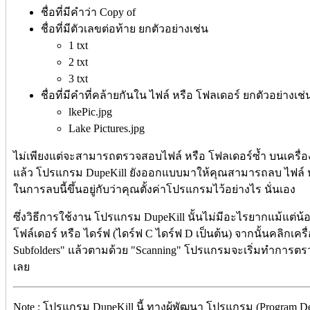
ชื่อที่มีคำว่า Copy of
ชื่อที่มีตัวเลขต่อท้าย ยกตัวอย่างเช่น
1 txt
2 txt
3 txt
ชื่อที่มีคำที่คล้ายกันใน ไฟล์ หรือ โฟลเดอร์ ยกตัวอย่างเช่
lkePic.jpg
Lake Pictures.jpg
ไม่เพียงแต่จะสามารถตรวจสอบไฟล์ หรือ โฟลเดอร์ซ้ำ บนเครื่อ
แล้ว โปรแกรม DupeKill ยังออกแบบมาให้คุณสามารถลบ ไฟล์ หรือ 
ในการลบนี้ขึ้นอยู่กับว่าคุณตั้งค่าโปรแกรมไว้อย่างไร นั่นเอง
ซึ่งวิธีการใช้งาน โปรแกรม DupeKill นั้นไม่มีอะไรยากแม้แต่น
โฟล์เดอร์ หรือ ไดร์ฟ (ไดร์ฟ C ไดร์ฟ D เป็นต้น) จากนั้นคลิกเคร
Subfolders" แล้วตามด้วย "Scanning" โปรแกรมจะเริ่มทำการตรว
เลย
Note : โปรแกรม DupeKill นี้ ทางผู้พัฒนา โปรแกรม (Program D