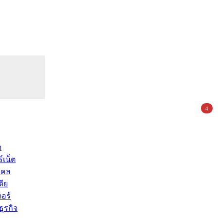
4
ด
์เน็ต
คคล
ดีย
อร์
ุรกิจ