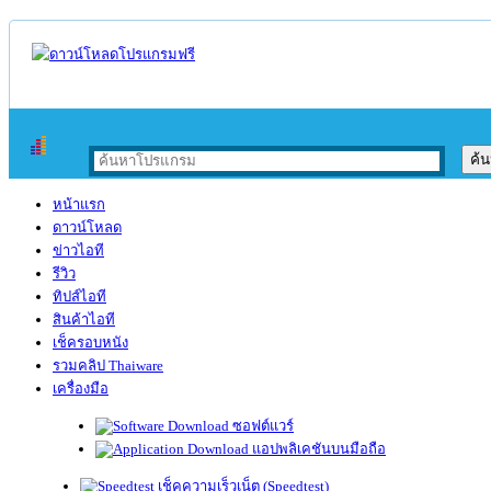
หน้าแรก
ดาวน์โหลด
ข่าวไอที
รีวิว
ทิปส์ไอที
สินค้าไอที
เช็ครอบหนัง
รวมคลิป Thaiware
เครื่องมือ
ซอฟต์แวร์
แอปพลิเคชันบนมือถือ
เช็คความเร็วเน็ต (Speedtest)