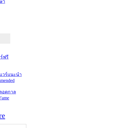
ษา
์ฟรี
แวร์แนะนำ
mended
ตลอดกาล
 Fame
re