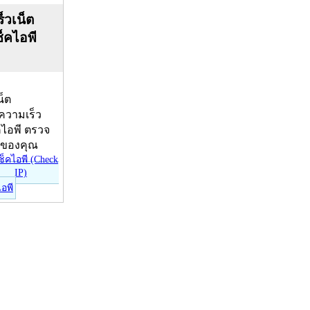
็วเน็ต
ช็คไอพี
น็ต
บความเร็ว
คไอพี ตรวจ
ีของคุณ
ไอพี