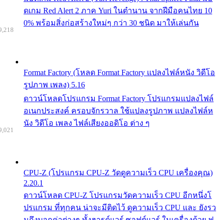
ดเกม Red Alert 2 ภาค Yuri ในตำนาน จากฝีมือคนไทย 10
0% พร้อมสิ่งก่อสร้างใหม่ๆ กว่า 30 ชนิด มาให้เล่นกัน
9,218
Format Factory (โหลด Format Factory แปลงไฟล์หนัง วิดีโอ
รูปภาพ เพลง) 5.16
ดาวน์โหลดโปรแกรม Format Factory โปรแกรมแปลงไฟล์
อเนกประสงค์ ครอบจักรวาล ใช้แปลงรูปภาพ แปลงไฟล์ห
นัง วิดีโอ เพลง ไฟล์เสียงออดิโอ ต่าง ๆ
9,021
CPU-Z (โปรแกรม CPU-Z วัดดูความเร็ว CPU เครื่องคุณ)
2.20.1
ดาวน์โหลด CPU-Z โปรแกรมวัดความเร็ว CPU อีกหนึ่งโ
ปรแกรม ที่ทุกคน น่าจะมีติดไว้ ดูความเร็ว CPU และ ยังรว
มถึงบอกค่าต่างๆ ทั้งฮารด์แวร์ ซอฟต์แวร์ ในเครื่องด้วย ฟ