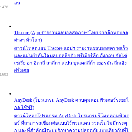
อน
: 476
Thscore (App รายงานผลบอลสดภาษาไทย จากลีกฟุตบอล
ต่างๆ ทั่วโลก)
ดาวน์โหลดแอป Thscore แอปฯ รายงานผลบอลสดรวดเร็ว
และแม่นยำทันใจ ผลบอลลีกดัง พรีเมียร์ลีก อังกฤษ กัลโช่
เซเรีย อา อิตาลี ลาลีกา สเปน บุนเดสลีก้า เยอรมัน ลีกเอิง
ฝรั่งเศส
2,603
AnyDesk (โปรแกรม AnyDesk ควบคุมคอมพิวเตอร์ระยะไ
กล ใช้ฟรี)
ดาวน์โหลดโปรแกรม AnyDesk โปรแกรมรีโมทคอมพิวเต
อร์ ที่สามารถเชื่อมต่อแบบไร้พรมแดน รวดเร็มไม่มีกระตุ
ก และที่สำคัญมีระบบรักษาความปลอดภัยแบบเดียวกับที่ใ