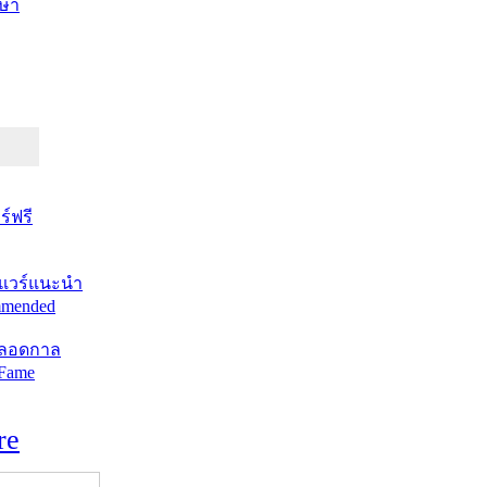
ษา
์ฟรี
แวร์แนะนำ
mended
ตลอดกาล
 Fame
re