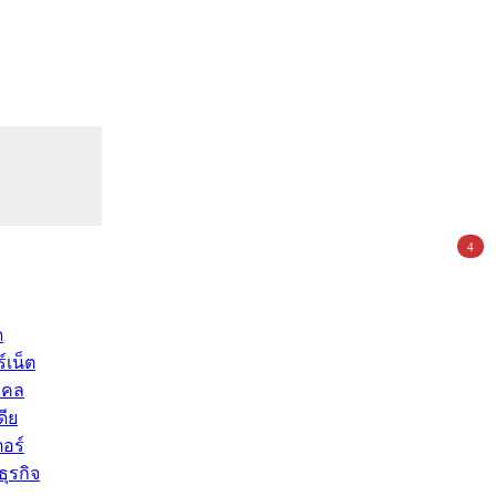
4
ด
์เน็ต
คคล
ดีย
อร์
ุรกิจ