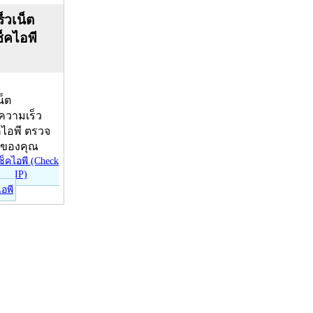
็วเน็ต
ช็คไอพี
น็ต
บความเร็ว
คไอพี ตรวจ
ีของคุณ
ไอพี