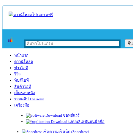
หน้าแรก
ดาวน์โหลด
ข่าวไอที
รีวิว
ทิปส์ไอที
สินค้าไอที
เช็ครอบหนัง
รวมคลิป Thaiware
เครื่องมือ
ซอฟต์แวร์
แอปพลิเคชันบนมือถือ
เช็คความเร็วเน็ต (Speedtest)