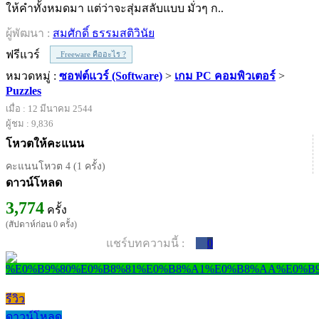
ให้คำทั้งหมดมา แต่ว่าจะสุ่มสลับแบบ มั่วๆ ก..
ผู้พัฒนา :
สมศักดิ์ ธรรมสติวินัย
ฟรีแวร์
Freeware คืออะไร ?
หมวดหมู่ :
ซอฟต์แวร์ (Software)
>
เกม PC คอมพิวเตอร์
>
Puzzles
เมื่อ : 12 มีนาคม 2544
ผู้ชม : 9,836
โหวตให้คะแนน
คะแนนโหวต 4 (1 ครั้ง)
ดาวน์โหลด
3,774
ครั้ง
(สัปดาห์ก่อน 0 ครั้ง)
แชร์บทความนี้ :
0
รีวิว
ดาวน์โหลด