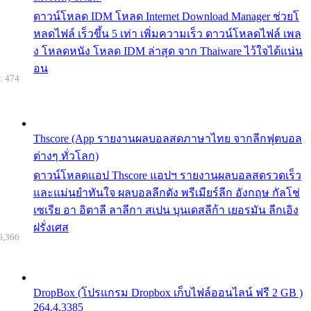
ดาวน์โหลด IDM โหลด Internet Download Manager ช่วยโ
หลดไฟล์ เร็วขึ้น 5 เท่า เพิ่มความเร็ว ดาวน์โหลดไฟล์ เพล
ง โหลดหนัง โหลด IDM ล่าสุด จาก Thaiware ไว้ใจได้แน่น
อน
: 474
Thscore (App รายงานผลบอลสดภาษาไทย จากลีกฟุตบอล
ต่างๆ ทั่วโลก)
ดาวน์โหลดแอป Thscore แอปฯ รายงานผลบอลสดรวดเร็ว
และแม่นยำทันใจ ผลบอลลีกดัง พรีเมียร์ลีก อังกฤษ กัลโช่
เซเรีย อา อิตาลี ลาลีกา สเปน บุนเดสลีก้า เยอรมัน ลีกเอิง
ฝรั่งเศส
6,366
DropBox (โปรแกรม Dropbox เก็บไฟล์ออนไลน์ ฟรี 2 GB )
264.4.3385