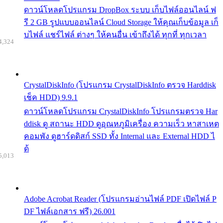
ดาวน์โหลดโปรแกรม DropBox ระบบ เก็บไฟล์ออนไลน์ ฟ
รี 2 GB รูปแบบออนไลน์ Cloud Storage ให้คุณเก็บข้อมูล เก็
บไฟล์ แชร์ไฟล์ ต่างๆ ให้คนอื่น เข้าถึงได้ ทุกที่ ทุกเวลา
4,324
CrystalDiskInfo (โปรแกรม CrystalDiskInfo ตรวจ Harddisk
เช็ค HDD) 9.9.1
ดาวน์โหลดโปรแกรม CrystalDiskInfo โปรแกรมตรวจ Har
ddisk ดู สถานะ HDD ดูอุณหภูมิเครื่อง ความเร็ว หาสาเหต
คอมพัง ดูฮาร์ดดิสก์ SSD ทั้ง Internal และ External HDD ไ
ด้
5,013
Adobe Acrobat Reader (โปรแกรมอ่านไฟล์ PDF เปิดไฟล์ P
DF ไฟล์เอกสาร ฟรี) 26.001