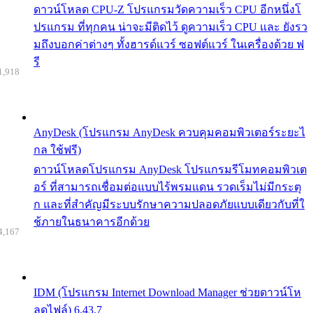
ดาวน์โหลด CPU-Z โปรแกรมวัดความเร็ว CPU อีกหนึ่งโ
ปรแกรม ที่ทุกคน น่าจะมีติดไว้ ดูความเร็ว CPU และ ยังรว
มถึงบอกค่าต่างๆ ทั้งฮารด์แวร์ ซอฟต์แวร์ ในเครื่องด้วย ฟ
รี
1,918
AnyDesk (โปรแกรม AnyDesk ควบคุมคอมพิวเตอร์ระยะไ
กล ใช้ฟรี)
ดาวน์โหลดโปรแกรม AnyDesk โปรแกรมรีโมทคอมพิวเต
อร์ ที่สามารถเชื่อมต่อแบบไร้พรมแดน รวดเร็มไม่มีกระตุ
ก และที่สำคัญมีระบบรักษาความปลอดภัยแบบเดียวกับที่ใ
ช้ภายในธนาคารอีกด้วย
4,167
IDM (โปรแกรม Internet Download Manager ช่วยดาวน์โห
ลดไฟล์) 6.43.7